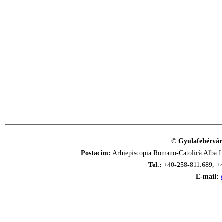
© Gyulafehérvár
Postacím:
Arhiepiscopia Romano-Catolică Alba Iu
Tel.:
+40-258-811.689, +
E-mail: