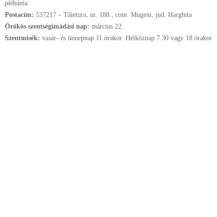
plébánia
Postacím:
537217 – Tăietura, nr. 188., com. Mugeni, jud. Harghita
Örökös szentségimádási nap:
március
22.
Szentmisék:
vasár- és ünnepnap 11 órakor. Hétköznap 7.30 vagy 18 órakor