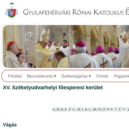
Jump to navigation
Főoldal
Bemutatkozás
Székesegyház
Címtár
Papjain
XV. Székelyudvarhelyi főesperesi kerület
A
|
B
|
D
|
E
|
F
|
G
|
H
|
I
|
K
|
L
|
M
|
N
|
Ó
|
P
|
S
|
T
|
Ú
|
V
|
Vágás