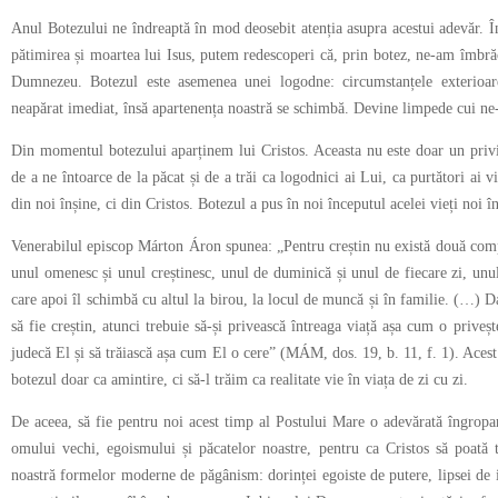
Anul Botezului ne îndreaptă în mod deosebit atenția asupra acestui adevăr. 
pătimirea și moartea lui Isus, putem redescoperi că, prin botez, ne-am îmbrăca
Dumnezeu. Botezul este asemenea unei logodne: circumstanțele exterioar
neapărat imediat, însă apartenența noastră se schimbă. Devine limpede cui ne-
Din momentul botezului aparținem lui Cristos. Aceasta nu este doar un privil
de a ne întoarce de la păcat și de a trăi ca logodnici ai Lui, ca purtători ai vi
din noi înșine, ci din Cristos. Botezul a pus în noi începutul acelei vieți noi 
Venerabilul episcop Márton Áron spunea: „Pentru creștin nu există două comp
unul omenesc și unul creștinesc, unul de duminică și unul de fiecare zi, unul
care apoi îl schimbă cu altul la birou, la locul de muncă și în familie. (…) D
să fie creștin, atunci trebuie să-și privească întreaga viață așa cum o priv
judecă El și să trăiască așa cum El o cere” (MÁM, dos. 19, b. 11, f. 1). Ace
botezul doar ca amintire, ci să-l trăim ca realitate vie în viața de zi cu zi.
De aceea, să fie pentru noi acest timp al Postului Mare o adevărată îngrop
omului vechi, egoismului și păcatelor noastre, pentru ca Cristos să poată 
noastră formelor moderne de păgânism: dorinței egoiste de putere, lipsei de iub