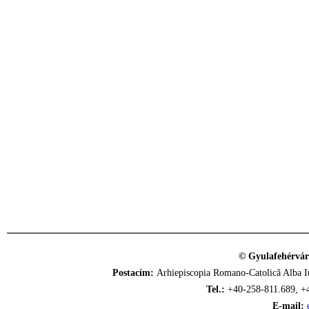
© Gyulafehérvár
Postacím:
Arhiepiscopia Romano-Catolică Alba Iu
Tel.:
+40-258-811.689, +
E-mail: