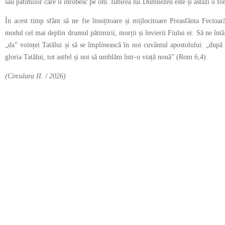
sau patimilor care îl înrobesc pe om. Iubirea lui Dumnezeu este și astăzi o fo
În acest timp sfânt să ne fie însoțitoare și mijlocitoare Preasfânta Fecioa
modul cel mai deplin drumul pătimirii, morții și învierii Fiului ei. Să ne întă
„da” voinței Tatălui și să se împlinească în noi cuvântul apostolului: „după
gloria Tatălui, tot astfel și noi să umblăm într-o viață nouă” (Rom 6,4).
(Circulara II. / 2026)