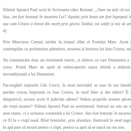
Sfântul Apostol Paul scrie în Scrisoarea către Romani:
„Oare nu știți că noi 
Isus, am fost botezați în moartea Lui? Așadar, prin botez am fost îngropați 
așa cum Cristos a înviat din morți prin gloria Tatălui, tot astfel și noi să
4).
Prin Miercurea Cenușii intrăm în timpul sfânt al Postului Mare. Acest 
contemplăm cu profunzime pătimirea, moartea și învierea lui Isus Cristos, mi
Nu comemorăm doar un eveniment istoric, ci iubirea cu care Dumnezeu a 
cruce. Postul Mare ne ajută să redescoperim cauza ultimă a mântuirii
necondiționată a lui Dumnezeu.
Parcurgând stațiunile Căii Crucii, în mod inevitabil se nasc în noi întreb
purtăm crucea împreună cu Isus Cristos, în mod liber și din iubire? Îl 
dimpotrivă, tocmai acolo îl judecăm adesea? Vedem propriile noastre păcate
ale vieții noastre? Sfântul Apostol Paul ne avertizează: botezul nu este un 
unui nume, ci o urmarea conștientă a lui Cristos. Am fost botezați în moarte
cu El la o viață nouă. Ritul botezului, prin afundare, ilustrează în mod suge
în apă pare să moară pentru o clipă, pentru ca apoi să se nască un om nou.