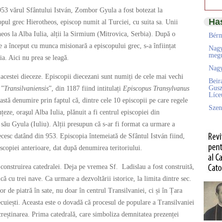
953 vărul Sfântului István, Zombor Gyula a fost botezat la
Ha
opul grec Hierotheos, episcop numit al Turciei, cu suita sa. Unii
heos la Alba Iulia, alții la Sirmium (Mitrovica, Serbia). După o
Bérm
e a început cu munca misionară a episcopului grec, s-a înființat
Nagy
megú
ia. Aici nu prea se leagă.
Nagy
acestei dieceze. Episcopii diecezani sunt numiți de cele mai vechi
Beir
Gusz
 ”
Transilvaniensis
”, din 1187 fiind intitulați
Episcopus Transylvanus
Líc
astă denumire prin faptul că, dintre cele 10 episcopii pe care regele
Szen
nțeze, oraşul Alba Iulia, plănuit a fi centrul episcopiei din
i său Gyula (Iuliu). Alții presupun că s-ar fi format ca urmare a
ecesc datând din 953. Episcopia întemeiată de Sfântul István fiind,
piscopiei anterioare, dat după denumirea teritoriului.
, construirea catedralei. Deja pe vremea Sf. Ladislau a fost construită,
ă cu trei nave. Ca urmare a dezvoltării istorice, la limita dintre sec.
or de piatră în sate, nu doar în centrul Transilvaniei, ci și în Țara
ecuiești. Aceasta este o dovadă că procesul de populare a Transilvaniei
și creștinarea. Prima catedrală, care simboliza demnitatea prezenței