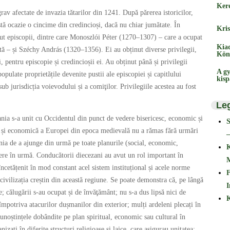
Ker
grav afectate de invazia tătarilor din 1241. După părerea istoricilor,
tă ocazie o cincime din credincioși, dacă nu chiar jumătate. În
Kris
avut episcopii, dintre care Monoszlói Péter (1270–1307) – care a ocupat
Kia
ă – și Széchy András (1320–1356). Ei au obținut diverse privilegii,
Kön
ri, pentru episcopie și credincioșii ei. Au obținut până și privilegii
A gy
opulate proprietățile devenite pustii ale episcopiei și capitlului
kis
ub jurisdicția voievodului și a comiţilor. Privilegiile acestea au fost
Le
ania s-a unit cu Occidentul din punct de vedere bisericesc, economic și
lă și economică a Europei din epoca medievală nu a rămas fără urmări
–
ania de a ajunge din urmă pe toate planurile (social, economic,
ere în urmă. Conducătorii diecezani au avut un rol important în
încetățenit în mod constant acel sistem instituțional și acele norme
F
 civilizația creștin din această regiune. Se poate demonstra că, pe lângă
I
le; călugării s-au ocupat și de învăţământ; nu s-a dus lipsă nici de
K
e împotriva atacurilor dușmanilor din exterior; mulți ardeleni plecați în
 cunoștințele dobândite pe plan spiritual, economic sau cultural în
izați în diferite structuri religioase și laice, care asigurau unitatea;