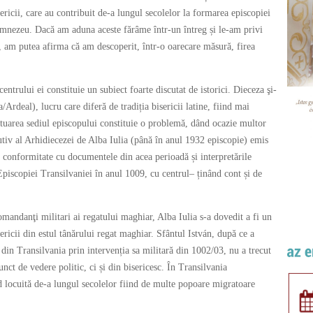
ericii, care au contribuit de-a lungul secolelor la formarea episcopiei
umnezeu. Dacă am aduna aceste fărâme într-un întreg și le-am privi
, am putea afirma că am descoperit, într-o oarecare măsură, firea
entrului ei constituie un subiect foarte discutat de istorici. Dieceza şi-
/Ardeal), lucru care diferă de tradiția bisericii latine, fiind mai
situarea sediul episcopului constituie o problemă, dând ocazie multor
itutiv al Arhidiecezei de Alba Iulia (până în anul 1932 episcopie) emis
n conformitate cu documentele din acea perioadă și interpretările
Episcopiei Transilvaniei în anul 1009, cu centrul– ținând cont și de
comandanţi militari ai regatului maghiar, Alba Iulia s-a dovedit a fi un
isericii din estul tânărului regat maghiar. Sfântul István, după ce a
din Transilvania prin intervenția sa militară din 1002/03, nu a trecut
nct de vedere politic, ci și din bisericesc. În Transilvania
d locuită de-a lungul secolelor fiind de multe popoare migratoare