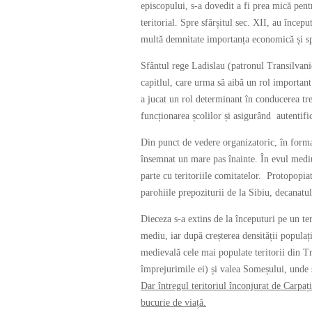
episcopului, s-a dovedit a fi prea mică pent
teritorial. Spre sfârșitul sec. XII, au încep
multă demnitate importanța economică și spi
Sfântul rege Ladislau (patronul Transilvaniei
capitlul, care urma să aibă un rol important î
a jucat un rol determinant în conducerea treb
funcționarea școlilor și asigurând autentifi
Din punct de vedere organizatoric, în formar
însemnat un mare pas înainte. În evul medi
parte cu teritoriile comitatelor. Protopopia
parohiile prepoziturii de la Sibiu, decanatu
Dieceza s-a extins de la începuturi pe un ter
mediu, iar după creșterea densității populaț
medievală cele mai populate teritorii din Tr
împrejurimile ei) și valea Someșului, unde s
Dar întregul teritoriul înconjurat de Carpați
bucurie de viață.