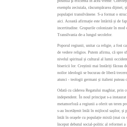
posibilă şi eficientă în acea vreme. Conviețu
exemplu zeciuiala, răscumpărarea dijmei, și 
populaţiei transilvănene. S-a format o struc
aici. Această afirmație este întărită și de fa
incertitudine. Grupurile colonizate în mod or
Transilvania de-a lungul secolelor.
Poporul regiunii, unitar ca religie, a fost c
de vedere religios. Putem afirma, că spre sf
nivelul spiritual și cultural al lumii occiden
bisericii lor. Creștinii mai înstăriți făceau d
noilor ideologii se bucurau de liberă trecere
atunci - teologii germani și italieni puteau 
Odată cu căderea Regatului maghiar, prin c
independent. În noul principat s-a instaurat 
metamorfoză a regiunii a oferit un teren pr
s-au încetățenit întâi în mijlocul sașilor, ș
întâi în orașele cu populație mixtă (mai c
început debutul social-politic al reformei a