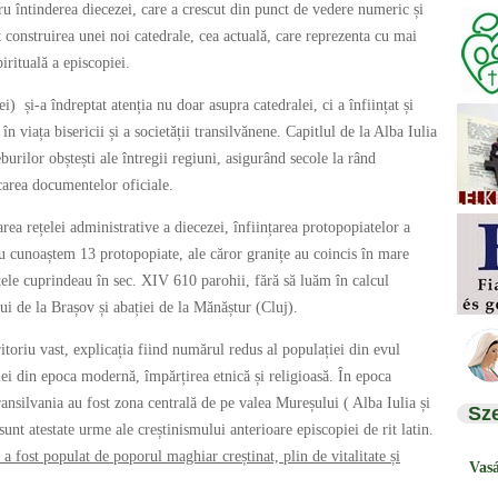
ru întinderea diecezei, care a crescut din punct de vedere numeric și
ut construirea unei noi catedrale, cea actuală, care reprezenta cu mai
rituală a episcopiei.
) și-a îndreptat atenția nu doar asupra catedralei, ci a înființat și
n viața bisericii și a societății transilvănene. Capitlul de la Alba Iulia
urilor obștești ale întregii regiuni, asigurând secole la rând
carea documentelor oficiale.
ea rețelei administrative a diecezei, înființarea protopopiatelor a
u cunoaștem 13 protopopiate, ale căror granițe au coincis în mare
tele cuprindeau în sec. XIV 610 parohii, fără să luăm în calcul
lui de la Brașov și abației de la Mănăștur (Cluj).
itoriu vast, explicația fiind numărul redus al populației din evul
iei din epoca modernă, împărțirea etnică și religioasă. În epoca
ansilvania au fost zona centrală de pe valea Mureșului ( Alba Iulia și
Sz
unt atestate urme ale creștinismului anterioare episcopiei de rit latin.
 a fost populat de poporul maghiar creștinat, plin de vitalitate și
Vas