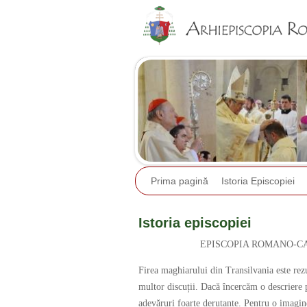
Prima pagină
Istoria Episcopiei
Istoria episcopiei
EPISCOPIA ROMANO-CA
Firea maghiarului din Transilvania este rezul
multor discuții. Dacă încercăm o descriere p
adevăruri foarte derutante. Pentru o imagine