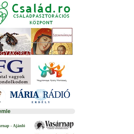
emle
árnap - Ajánló