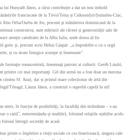
ana lui Hunyadi János, a cărui contribuție a dat un nou imbold
i mănăstirile franciscane de la Tövis/Teiuș și Csíksomlyó/Șumuleu-Ciuc,
și Also Orba/Oarba de Jos, precum şi mănăstirea dominicană de la
continuat construirea, sunt mărturii ale râvnei și generozității sale de
re atenție catedralei de la Alba Iulia, unde dorea să fie
til gotic și, precum scrie Heltai Gáspár: „a împodobit-o cu o orgă
rite, și cu straie liturgice scumpe și însemnate”.
de formaţie renascentistă, însemnaţi patroni ai culturii. Geréb László,
nt printre cei mai importanţi. Cel din urmă nu a fost doar un mecena
n cinstea Sf. Ana), dar și primul mare colecționar de artă din
egd/Tileagd, Lászai János, a construit o superbă capelă în stil
i.
u mers, în funcție de posibilități, la facultăți din străinătate – s-au
ar o raită”, neterminându-și studiile), folosind relațiile stabilite acolo
 folosul întregii societăți de acasă.
oar printr-o împletire a vieții sociale cu cea bisericească, singura cale