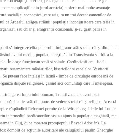
irea societății și bisericii, pe lângă toate efectele dăunătoare (de
toate complicațiile din jurul acesteia) a oferit mai multe avantaje
tură socială și economică, care asigura un trai decent oamenilor de
ptul că Ardealul atrăgea străinii, populația înconjurătoare care trăia în
ganizat, sau chiar și emigranții ocazionali, și-au găsit patria în
apabil să integreze elita poporului imigrator-atât social, cât și din punct
ârșitul evului mediu, populaţia creștină din Transilvania se ridica la
tale. În orașe funcționau școli și spitale. Credincioșii erau fideli
onații testamentare mănăstirilor, bisericilor și capelelor. Vestitorii
. Se puteau face înțeleși în latină - limba de circulație europeană de
organiza dispute religioase, găsind aici comunități care îi înțelegeau.
onstrângerea Imperiului otoman, Transilvania a devenit stat
o nouă situație, atât din punct de vedere social cât și religios. Această
opice răspândirii Reformei pornite de la Wittenberg. Ideile lui Luther
i prin intermediul predicatorilor sași au ajuns la populația maghiară, mai
u seamă în Cluj, după moartea protopopului Enyedi Adorján). La
 fost domolit de acțiunile autoritare ale călugărului paulin Gheorghe