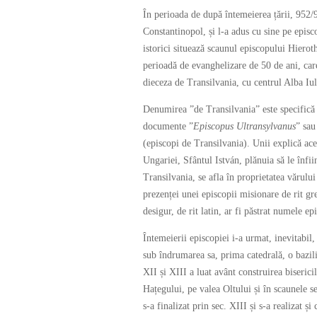
În perioada de după întemeierea țării, 952/
Constantinopol, și l-a adus cu sine pe episc
istorici situează scaunul episcopului Hierot
perioadă de evanghelizare de 50 de ani, car
dieceza de Transilvania, cu centrul Alba Iul
Denumirea ”de Transilvania” este specifică 
documente ”
Episcopus Ultransylvanus
” sau
(episcopi de Transilvania). Unii explică ace
Ungariei, Sfântul István, plănuia să le înfii
Transilvania, se afla în proprietatea vărulu
prezenței unei episcopii misionare de rit gr
desigur, de rit latin, ar fi păstrat numele e
Întemeierii episcopiei i-a urmat, inevitabil
sub îndrumarea sa, prima catedrală, o bazilic
XII și XIII a luat avânt construirea bisericil
Hațegului, pe valea Oltului și în scaunele s
s-a finalizat prin sec. XIII și s-a realizat 