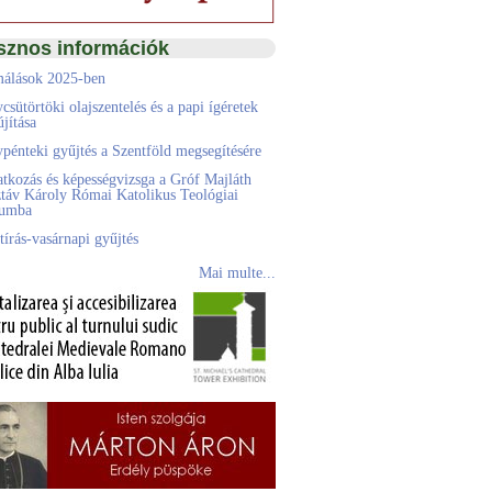
sznos információk
álások 2025-ben
csütörtöki olajszentelés és a papi ígéretek
jítása
pénteki gyűjtés a Szentföld megsegítésére
atkozás és képességvizsga a Gróf Majláth
táv Károly Római Katolikus Teológiai
eumba
tírás-vasárnapi gyűjtés
Mai multe...