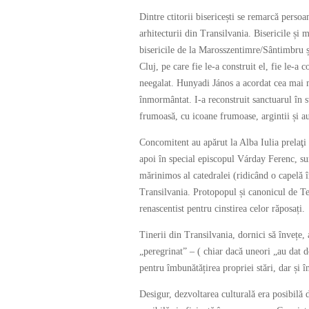
Dintre ctitorii bisericești se remarcă perso
arhitecturii din Transilvania. Bisericile ș
bisericile de la Marosszentimre/Sântimbru 
Cluj, pe care fie le-a construit el, fie le-a 
neegalat. Hunyadi János a acordat cea mai ma
înmormântat. I-a reconstruit sanctuarul în s
frumoasă, cu icoane frumoase, argintii și au
Concomitent au apărut la Alba Iulia prelaţi 
apoi în special episcopul Várday Ferenc, su
mărinimos al catedralei (ridicând o capelă î
Transilvania. Protopopul și canonicul de Tel
renascentist pentru cinstirea celor răposaț
Tinerii din Transilvania, dornici să învețe, a
„peregrinat” – ( chiar dacă uneori „au dat do
pentru îmbunătățirea propriei stări, dar și în
Desigur, dezvoltarea culturală era posibilă d