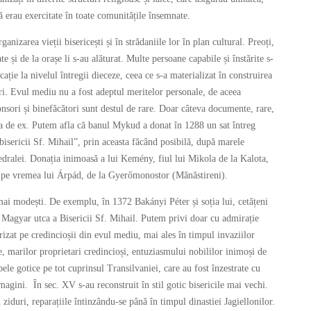
că erau exercitate în toate comunitățile însemnate.
anizarea vieții bisericești și în strădaniile lor în plan cultural. Preoți,
te și de la orașe li s-au alăturat. Multe persoane capabile și înstărite s-
cație la nivelul întregii dieceze, ceea ce s-a materializat în construirea
iri. Evul mediu nu a fost adeptul meritelor personale, de aceea
ponsori și binefăcători sunt destul de rare. Doar câteva documente, rare,
șa de ex. Putem afla că banul Mykud a donat în 1288 un sat întreg
bisericii Sf. Mihail”, prin aceasta făcând posibilă, după marele
tedralei. Donația inimoasă a lui Kemény, fiul lui Mikola de la Kalota,
de pe vremea lui Árpád, de la Gyerőmonostor (Mănăstireni).
 mai modești. De exemplu, în 1372 Bakányi Péter și soția lui, cetățeni
a Magyar utca a Bisericii Sf. Mihail. Putem privi doar cu admirație
erizat pe credincioșii din evul mediu, mai ales în timpul invaziilor
te, marilor proprietari credincioși, entuziasmului nobililor inimoși de
apele gotice pe tot cuprinsul Transilvaniei, care au fost înzestrate cu
magini. În sec. XV s-au reconstruit în stil gotic bisericile mai vechi.
ziduri, reparațiile întinzându-se până în timpul dinastiei Jagiellonilor.