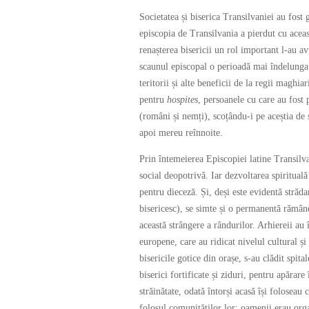
Societatea și biserica Transilvaniei au fost 
episcopia de Transilvania a pierdut cu aceas
renașterea bisericii un rol important l-au 
scaunul episcopal o perioadă mai îndelungat
teritorii și alte beneficii de la regii maghia
pentru
hospites
, persoanele cu care au fost p
(români și nemți), scoțându-i pe aceștia de s
apoi mereu reînnoite.
Prin întemeierea Episcopiei latine Transilv
social deopotrivă. Iar dezvoltarea spiritua
pentru dieceză. Și, deși este evidentă străd
bisericesc), se simte și o permanentă rămân
această strângere a rândurilor. Arhiereii au 
europene, care au ridicat nivelul cultural și
bisericile gotice din orașe, s-au clădit spita
biserici fortificate și ziduri, pentru apărar
străinătate, odată întorși acasă își foloseau
folosul comunităților lor; oamenii erau organ