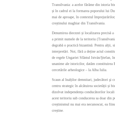
Transilvania: a acelor fărâme din istoria bis
și în cadrul ei la formarea poporului lui D
mai de aproape, în contextul împrejurărilor
creștinului maghiar din Transilvania.
Denumirea diecezei și localizarea precisă a c
a primit numele de la teritoriu (Transilvania
degrabă o practică bizantină. Pentru alții, 
interpretări. Noi, fără a deține actul const
de regele Ungariei Sfântul István/Ştefan, î
unanime ale istoricilor, datăm constituirea 
cercetările arheologice – la Alba Iulia.
Scaun al înalților demnitari, judecători şi 
centru strategic în alcătuirea societății și b
dizolvat independența conducătorilor locali 
acest teritoriu sub conducerea sa doar din pu
creștinismul nu mai era necunoscut, ea fiin
creștine.