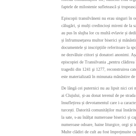
faptele de milostenie sufletească și trupeas
Episcopii transilvăneni nu erau singuri în org
călugări, și mulți credincioși mireni de la sa
au pus în slujba lor cu multă evlavie și dedi
și înfrumusețarea multor biserici și mănăst
documentele și inscripțiile referitoare la s
ne dezvăluie ctitori și donatori anonimi. A
episcopiei de Transilvania „pentru clădirea 
tragedii din 1241 şi 1277, reconstruirea ca
este materializată în minunata mănăstire 
De lângă cei puternici nu au lipsit nici cei
ai Clujului, și-au donat terenul de pe strad
însuflețirea și devotamentul care i-a caract
turcești. Datorită comunităților mai înstări
la sate, s-au înălțat numeroase biserici și c
numeroase odoare, haine liturgice, orgi și i
Multe clădiri de cult au fost împrejmuite cu 