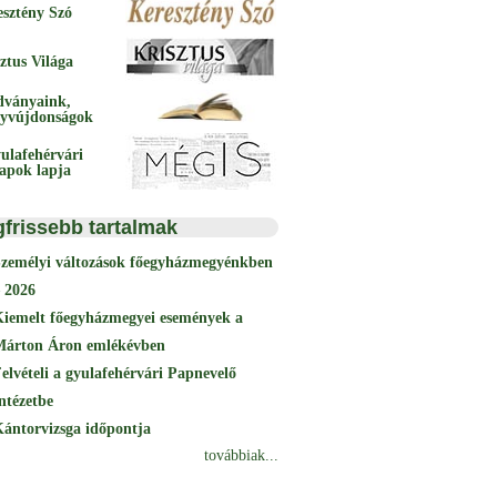
esztény Szó
ztus Világa
dványaink,
yvújdonságok
ulafehérvári
papok lapja
gfrissebb tartalmak
Személyi változások főegyházmegyénkben
 2026
Kiemelt főegyházmegyei események a
Márton Áron emlékévben
elvételi a gyulafehérvári Papnevelő
ntézetbe
ántorvizsga időpontja
továbbiak...