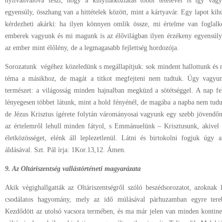
nyilvánvalóvá teszi, hogy a kinyilatkoztatás többi tételével is így va
egyensúly, összhang van a hittételek között, mint a kártyavár. Egy lapot kih
kérdezheti akárki: ha ilyen könnyen omlik össze, mi értelme van foglalk
emberek vagyunk és mi magunk is az élővilágban ilyen érzékeny egyensúlyt
az ember mint élőlény, de a legmagasabb fejlettség hordozója.
Sorozatunk végéhez közeledünk s megállapítjuk: sok mindent hallottunk és 
téma a másikhoz, de magát a titkot megfejteni nem tudtuk. Úgy vagyun
természet: a világosság minden hajnalban megküzd a sötétséggel. A nap fe
lényegesen többet látunk, mint a hold fényénél, de magába a napba nem tudu
de Jézus Krisztus ígérete folytán várományosai vagyunk egy szebb jövendőn
az értelemről lehull minden fátyol, s Emmánuelünk – Krisztusunk, akivel 
életközösséget, elénk áll leplezetlenül. Látni és birtokolni fogjuk úgy
áldásával. Szt. Pál írja: 1Kor.13,12. Ámen.
9. Az Oltáriszentség vallástörténeti magyarázata
Akik végighallgatták az Oltáriszentségről szóló beszédsorozatot, azoknak 
csodálatos hagyomány, mely az idő múlásával párhuzamban egyre terebé
Kezdődött az utolsó vacsora termében, és ma már jelen van minden kontine