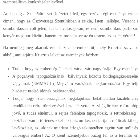
szembeállítva konkrét jelenlevővel.
Ami pedig a Szt. Páltól vett idézetet illeti, egy ószövetségi eseményt érte
címen, hogy az Ószövetségi Szentírásban a szikla, Isten jelképe. Viszont
szimbolikusan volt jelen, hanem valóságosan, és nem szimbolikus párhuz
kenyér meg bor között, hanem azt mondta: ez az én testem, ez az én vérem!
Ha némileg meg akarjuk érteni azt a teremtő erőt, mely Krisztus szavaib
abból, ami átjárta Krisztus lelkét az események közben.
Tudta, hogy az emberiség életének várva-várt nagy órája. Egy esemény
A pogányok tapogatózásának, bálványaik közötti boldogságkeresésének
vágyainak (EMMÁUL), Megváltó várásának megkoronázása. Egy teljese
hirdetett utolsó időnek beköszöntése.
Tudja, hogy Isten országának megalapítása, beláthatatlan küzdelmeivel
rendületlen célra-törekvésével kezdetét vette. A világtörténet e fordul
jövő, a tudás elnémul, a sejtés félénken tapogatózik, a tettrekészsé
tisztában van a történésekkel: aki bizton kézben tartja a múltnak kib
levő szálait, az, akinek mindent átfogó tekintetében együtt van múlt és
valóságos ember! Az Ő szent személyéből buzog fel az a teremtő erő