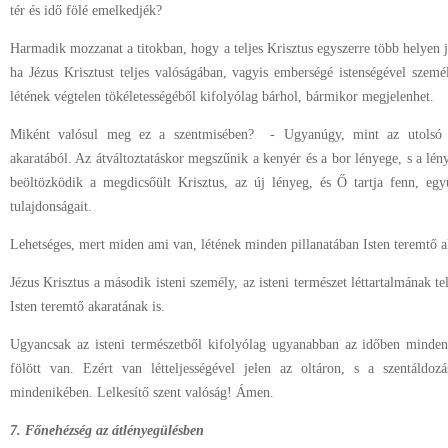
tér és idő fölé emelkedjék?
Harmadik mozzanat a titokban, hogy a teljes Krisztus egyszerre több helyen 
ha Jézus Krisztust teljes valóságában, vagyis emberségé istenségével szemé
létének végtelen tökéletességéből kifolyólag bárhol, bármikor megjelenhet.
Miként valósul meg ez a szentmisében? - Ugyanúgy, mint az utolsó va
akaratából. Az átváltoztatáskor megszűnik a kenyér és a bor lényege, s a lé
beöltözködik a megdicsőült Krisztus, az új lényeg, és Ő tartja fenn, egy
tulajdonságait.
Lehetséges, mert miden ami van, létének minden pillanatában Isten teremtő 
Jézus Krisztus a második isteni személy, az isteni természet léttartalmának tel
Isten teremtő akaratának is.
Ugyancsak az isteni természetből kifolyólag ugyanabban az időben mindenü
fölött van. Ezért van létteljességével jelen az oltáron, s a szentáldozá
mindenikében. Lelkesítő szent valóság! Ámen.
7. Főnehézség az átlényegülésben