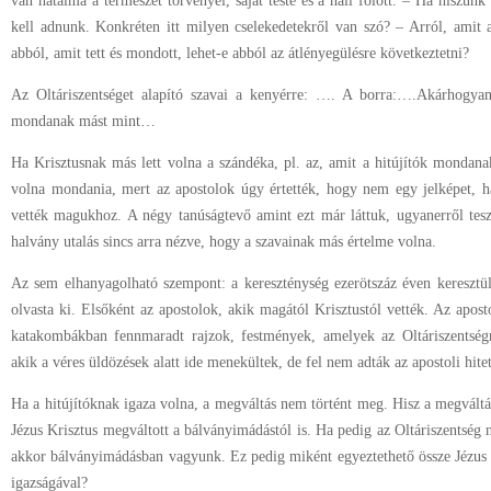
van hatalma a természet törvényei, saját teste és a hall fölött. – Ha hiszünk 
kell adnunk. Konkréten itt milyen cselekedetekről van szó? – Arról, amit a
abból, amit tett és mondott, lehet-e abból az átlényegülésre következtetni?
Az Oltáriszentséget alapító szavai a kenyérre: …. A borra:….Akárhogyan
mondanak mást mint…
Ha Krisztusnak más lett volna a szándéka, pl. az, amit a hitújítók mondan
volna mondania, mert az apostolok úgy értették, hogy nem egy jelképet, ha
vették magukhoz. A négy tanúságtevő amint ezt már láttuk, ugyanerről tes
halvány utalás sincs arra nézve, hogy a szavainak más értelme volna.
Az sem elhanyagolható szempont: a kereszténység ezerötszáz éven keresztül 
olvasta ki. Elsőként az apostolok, akik magától Krisztustól vették. Az apost
katakombákban fennmaradt rajzok, festmények, amelyek az Oltáriszentségr
akik a véres üldözések alatt ide menekültek, de fel nem adták az apostoli hit
Ha a hitújítóknak igaza volna, a megváltás nem történt meg. Hisz a megváltá
Jézus Krisztus megváltott a bálványimádástól is. Ha pedig az Oltáriszentség 
akkor bálványimádásban vagyunk. Ez pedig miként egyeztethető össze Jézus K
igazságával?