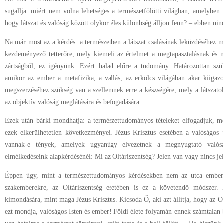
sugallja: miért nem volna lehetséges a természetfölötti világban, amelyben
hogy látszat és valóság között olykor éles különbség álljon fenn? – ebben nin
Na már most az a kérdés: a természetben a látszat csalásának leküzdéséhez 
kezdeményező tetterőre, mely kiemeli az értelmet a megtapasztalásnak és 
zártságból, ez igényünk. Ezért halad előre a tudomány. Határozottan sz
amikor az ember a metafizika, a vallás, az erkölcs világában akar kiigaz
megszerzéséhez szükség van a szellemnek erre a készségére, mely a látszatoko
az objektív valóság meglátására és befogadására.
Ezek után bárki mondhatja: a természettudományos tételeket elfogadjuk, m
ezek elkerülhetetlen következményei. Jézus Krisztus esetében a valóságos j
vannak-e tények, amelyek ugyanúgy elvezetnek a megnyugtató valós
elmélkedéseink alapkérdésénél: Mi az Oltáriszentség? Jelen van vagy nincs je
Éppen úgy, mint a természettudományos kérdésekben nem az utca emberé
szakemberekre, az Oltáriszentség esetében is ez a követendő módszer.
kimondására, mint maga Jézus Krisztus. Kicsoda Ő, aki azt állítja, hogy az Ol
ezt mondja, valóságos Isten és ember! Földi élete folyamán ennek számtalan