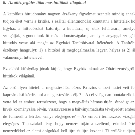
8. Az átlényegülés titka más hittitkok világánál
A katolikus hittudomány nagyon érzékeny figyelmet szentelt mindig annak
tudjon éket verni a kritika, s ezáltal ellentmondást kimutatni a hittételek 
Egyház a hittudósokat bátorítja a kutatásra, új utak feltárására, amel
szolgálják, s gondolunk itt más tudományágakra, amelyek anyaggal szolgál
hittudós vesse alá magát az Egyházi Tanítóhivatal ítéletének. A Tanítóh
érzékeny hangsúlyt: 1) a hittétel új megfogalmazása legyen helyes és 2) ál
valamennyi hittételével.
Ez okból kifolyólag jónak látjuk, hogy Egyházunknak az Oltáriszentségről
hittitkok világánál.
Az első ilyen hitétel: a megtestesülés. Jézus Krisztus emberi testet vett 
kapcsán első kérdés: mi a megtestesülés célja? – A cél világosan bontakozik 
vette fel az emberi természetet, hogy a megváltás hármas útján, éspedig: az 
hívek kormányzása révén, visszavezesse a bálványimádásba tévelyedett emberi
de felmerül a kérdés: ennyi elégséges-e? – Az emberi természetet vizsg
elégséges. Tapasztalati tény, hogy nemzés útján a szellemi, erkölcsi é
nemzedékkel az elemi dolgokkal kell újra és újra kezdeni. Ti szülők tudját