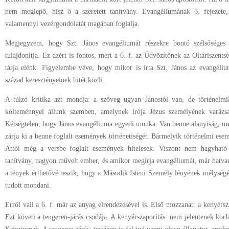
nem meglepő, hisz ő a szeretett tanítvány. Evangéliumának 6. fejezete, a
valamennyi vezérgondolatát magában foglalja.
Megjegyzem, hogy Szt. János evangéliumát részekre bontó szélsőséges k
tulajdonítja. Ez azért is fontos, mert a 6. f. az Üdvözítőnek az Oltáriszents
tárja elénk. Figyelembe véve, hogy mikor is írta Szt. János az evangéli
század keresztényeinek hitét közli.
A túlzó kritika azt mondja: a szöveg ugyan Jánostól van, de történelm
költeménnyel állunk szemben, amelynek írója Jézus személyének varázsa
Kétségtelen, hogy János evangéliuma egyedi munka. Van benne alanyiság, met
zárja ki a benne foglalt események történetiségét. Bármelyik történelmi esem
Attól még a versbe foglalt események hitelesek. Viszont nem hagyható 
tanítvány, nagyon művelt ember, és amikor megírja evangéliumát, már hatvan
a tények érthetővé teszik, hogy a Második Isteni Személy lényének mélységé
tudott mondani.
Erről vall a 6. f. már az anyag elrendezésével is. Első mozzanat: a kenyérsz
Ezt követi a tengeren-járás csodája. A kenyérszaporítás: nem jelentenek korlá