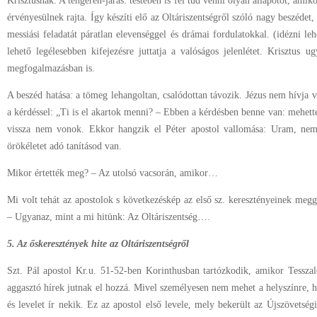
Krisztusnak. A tengeren-járás: testében is fel tud venni olyan állapotot, amiko
érvényesülnek rajta. Így készíti elő az Oltáriszentségről szóló nagy beszédet
messiási feladatát páratlan elevenséggel és drámai fordulatokkal. (idézni l
lehető legélesebben kifejezésre juttatja a valóságos jelenlétet. Krisztus 
megfogalmazásban is.
A beszéd hatása: a tömeg lehangoltan, csalódottan távozik. Jézus nem hívja 
a kérdéssel: „Ti is el akartok menni? – Ebben a kérdésben benne van: mehet
vissza nem vonok. Ekkor hangzik el Péter apostol vallomása: Uram, ne
örökéletet adó tanításod van.
Mikor értették meg? – Az utolsó vacsorán, amikor…
Mi volt tehát az apostolok s következéskép az első sz. keresztényeinek meg
– Ugyanaz, mint a mi hitünk: Az Oltáriszentség….
5. Az őskeresztények hite az Oltáriszentségről
Szt. Pál apostol Kr.u. 51-52-ben Korinthusban tartózkodik, amikor Tessza
aggasztó hírek jutnak el hozzá. Mivel személyesen nem mehet a helyszínre, ho
és levelet ír nekik. Ez az apostol első levele, mely bekerült az Újszövetség