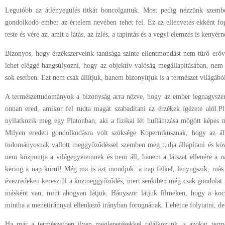
Legutóbb az átlényegülés titkát boncolgattuk. Most pedig nézzünk szemb
gondolkodó ember az értelem nevében tehet fel. Ez az ellenvetés ekként f
teste és vére az, amit a látás, az ízlés, a tapintás és a vegyi elemzés is kenyé
Bizonyos, hogy érzékszerveink tanúsága szinte ellentmondást nem tűrő erő
lehet eléggé hangsúlyozni, hogy az objektív valóság megállapításában, nem 
sok esetben. Ezt nem csak állítjuk, hanem bizonyítjuk is a természet világából
A természettudományok a bizonyság arra nézve, hogy az ember legnagysz
onnan ered, amikor fel tudta magát szabadítani az érzékek ígézete alól.P
nyilatkozik meg egy Platonban, aki a fizikai lét hullámzása mögött képes m
Milyen eredeti gondolkodásra volt szüksége Kopernikusznak, hogy az áll
tudományosnak vallott meggyőződéssel szemben meg tudja állapítani és köv
nem központja a világegyetemnek és nem áll, hanem a látszat ellenére a n
kering a nap körül! Még ma is azt mondjuk: a nap felkel, lenyugszik, más 
évezredeken keresztül a közmeggyőződés, mert senkiben még csak gondolat 
másként van, mint ahogyan látjuk. Hányszor látjuk filmeken, hogy a kocs
mintha a menetiránnyal ellenkező irányban forognának. Lehetne folytatni, de 
Ha már a természetben ilyen meglepetésekkel találkozunk, s azokat termé