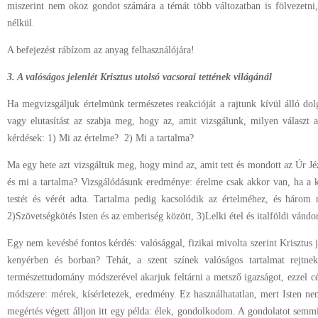
miszerint nem okoz gondot számára a témát több változatban is fölvezetni,
nélkül.
A befejezést rábízom az anyag felhasználójára!
3. A valóságos jelenlét Krisztus utolsó vacsorai tettének világánál
Ha megvizsgáljuk értelmünk természetes reakcióját a rajtunk kívül álló dol
vagy elutasítást az szabja meg, hogy az, amit vizsgálunk, milyen választ 
kérdések: 1) Mi az értelme? 2) Mi a tartalma?
Ma egy hete azt vizsgáltuk meg, hogy mind az, amit tett és mondott az Úr Jé
és mi a tartalma? Vizsgálódásunk eredménye: érelme csak akkor van, ha a ke
testét és vérét adta. Tartalma pedig kacsolódik az értelméhez, és három 
2)Szövetségkötés Isten és az emberiség között, 3)Lelki étel és italföldi vándo
Egy nem kevésbé fontos kérdés: valósággal, fizikai mivolta szerint Krisztus 
kenyérben és borban? Tehát, a szent színek valóságos tartalmat rej
természettudomány módszerével akarjuk feltárni a metsző igazságot, ezzel 
módszere: mérek, kísérletezek, eredmény. Ez használhatatlan, mert Isten n
megértés végett álljon itt egy példa: élek, gondolkodom. A gondolatot semm