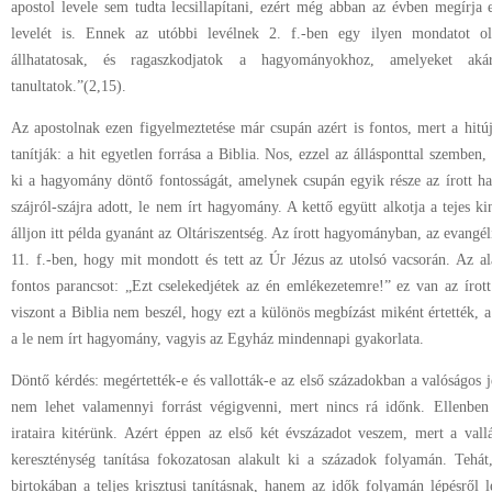
apostol levele sem tudta lecsillapítani, ezért még abban az évben megírj
levelét is. Ennek az utóbbi levélnek 2. f.-ben egy ilyen mondatot ol
állhatatosak, és ragaszkodjatok a hagyományokhoz, amelyeket aká
tanultatok.”(2,15).
Az apostolnak ezen figyelmeztetése már csupán azért is fontos, mert a hitú
tanítják: a hit egyetlen forrása a Biblia. Nos, ezzel az állásponttal szembe
ki a hagyomány döntő fontosságát, amelynek csupán egyik része az írott h
szájról-szájra adott, le nem írt hagyomány. A kettő együtt alkotja a tejes ki
álljon itt példa gyanánt az Oltáriszentség. Az írott hagyományban, az evangé
11. f.-ben, hogy mit mondott és tett az Úr Jézus az utolsó vacsorán. Az al
fontos parancsot: „Ezt cselekedjétek az én emlékezetemre!” ez van az íro
viszont a Biblia nem beszél, hogy ezt a különös megbízást miként értették, 
a le nem írt hagyomány, vagyis az Egyház mindennapi gyakorlata.
Döntő kérdés: megértették-e és vallották-e az első századokban a valóságos 
nem lehet valamennyi forrást végigvenni, mert nincs rá időnk. Ellenben
irataira kitérünk. Azért éppen az első két évszázadot veszem, mert a vallá
kereszténység tanítása fokozatosan alakult ki a századok folyamán. Tehát
birtokában a teljes krisztusi tanításnak, hanem az idők folyamán lépésről lé