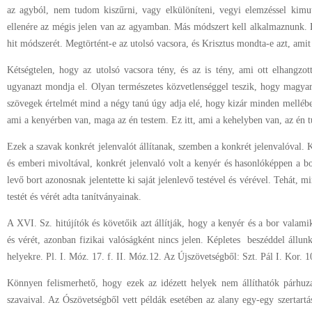
az agyból, nem tudom kiszűrni, vagy elkülöníteni, vegyi elemzéssel kim
ellenére az mégis jelen van az agyamban. Más módszert kell alkalmaznunk. É
hit módszerét. Megtörtént-e az utolsó vacsora, és Krisztus mondta-e azt, amit
Kétségtelen, hogy az utolsó vacsora tény, és az is tény, ami ott elhangzo
ugyanazt mondja el. Olyan természetes közvetlenséggel teszik, hogy magya
szövegek értelmét mind a négy tanú úgy adja elé, hogy kizár minden mellébesz
ami a kenyérben van, maga az én testem. Ez itt, ami a kehelyben van, az én 
Ezek a szavak konkrét jelenvalót állítanak, szemben a konkrét jelenvalóval. K
és emberi mivoltával, konkrét jelenvaló volt a kenyér és hasonlóképpen a bor
levő bort azonosnak jelentette ki saját jelenlevő testével és vérével. Tehát, m
testét és vérét adta tanítványainak.
A XVI. Sz. hitújítók és követőik azt állítják, hogy a kenyér és a bor valamiké
és vérét, azonban fizikai valóságként nincs jelen. Képletes beszéddel állun
helyekre. Pl. I. Móz. 17. f. II. Móz.12. Az Újszövetségből: Szt. Pál I. Kor. 1
Könnyen felismerhető, hogy ezek az idézett helyek nem állíthatók párhuza
szavaival. Az Ószövetségből vett példák esetében az alany egy-egy szertart