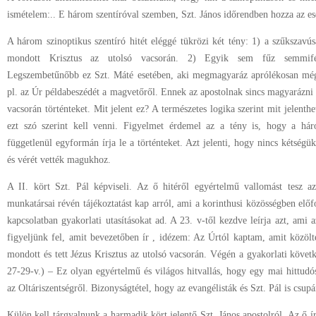
ismételem:.. E három szentíróval szemben, Szt. János időrendben hozza az e
A három szinoptikus szentíró hitét eléggé tükrözi két tény: 1) a szűkszavús
mondott Krisztus az utolsó vacsorán. 2) Egyik sem fűz semmifél
Legszembetűnőbb ez Szt. Máté esetében, aki megmagyaráz aprólékosan még
pl. az Úr példabeszédét a magvetőről. Ennek az apostolnak sincs magyarázni v
vacsorán történteket. Mit jelent ez? A természetes logika szerint mit jelenthe
ezt szó szerint kell venni. Figyelmet érdemel az a tény is, hogy a há
függetlenül egyformán írja le a történteket. Azt jelenti, hogy nincs kétségük
és vérét vették magukhoz.
A II. kört Szt. Pál képviseli. Az ő hitéről egyértelmű vallomást tesz az
munkatársai révén tájékoztatást kap arról, ami a korinthusi közösségben előf
kapcsolatban gyakorlati utasításokat ad. A 23. v-től kezdve leírja azt, ami a
figyeljünk fel, amit bevezetőben ír , idézem: Az Úrtól kaptam, amit közölt
mondott és tett Jézus Krisztus az utolsó vacsorán. Végén a gyakorlati követ
27-29-v.) – Ez olyan egyértelmű és világos hitvallás, hogy egy mai hittudó
az Oltáriszentségről. Bizonyságtétel, hogy az evangélisták és Szt. Pál is csupá
Külön kell tárgyalnunk a harmadik kört jelentő Szt. János apostolról. Az ő ír