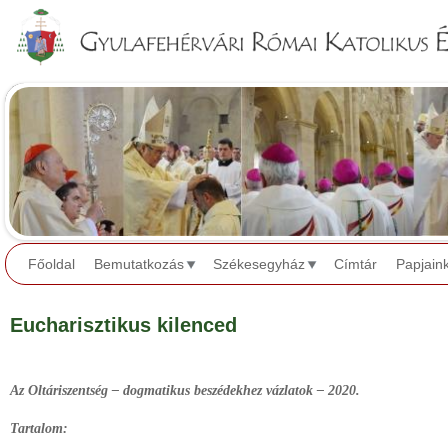
Jump to navigation
Főoldal
Bemutatkozás
Székesegyház
Címtár
Papjain
Eucharisztikus kilenced
Az Oltáriszentség – dogmatikus beszédekhez vázlatok – 2020.
Tartalom: