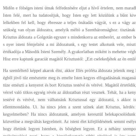
Midőn e fölséges isteni útnak felfedezésére eljut a hívő értelem, nem maradh
Isten felé, mert ha tudatosítjuk, hogy Isten egy lett közülünk a bűnt ki
lelkekben fel kell, hogy ébressze a teljes önátadás vágyát, s ez a vágy a
szükség van olyan áldozatra, amelyik méltó a Szentháromsághoz: tisztának 
Krisztus áldozata a Golgotán egyszer s mindenkorra az emberért, az ember h
s nyer isteni fémjelzést a mi áldozatunk, s egy testet alkotunk vele, miszt
értékadója a Második Isteni Személy. A gyakorlatban miként is mehetne végb
Hisz erre kaptunk garaciát magától Krisztustól: „Ezt cselekedjétek az én eml
Ha szemléltető képpel akarok élni, akkor Illés próféta áldozata jelenik meg 
égből jövő tűz emésztette meg és emelte Isten kegyes elfogadásának magasság
tüze emészti a kenyeret és bort Krisztus testévé és vérévé. Magától értetődik,
vérrel való titkos egység révén az áldozatban részt vesznek. Tehát, ha a ken
testévé és vérévé, nem válhatnánk Krisztussal egy áldozattá, s akkor is
ellentmondásba. Ui. ha nincs jelen a szent színek alatt Krisztus, kérdés
kegyelmeiben? Ha nincs áldozatunk, amelyen keresztül belekapcsolódunk 
közvetítse a megváltás kegyelmeit. Az isteni élet kifejlődésének semmi esélye
hogy életünk legyen Istenben, és bőségben legyen. Ez a néhány szempont