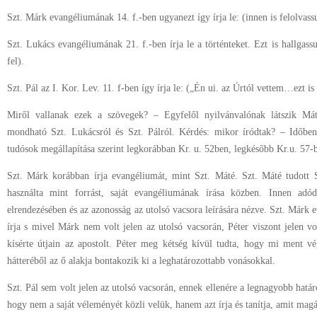
Szt. Márk evangéliumának 14. f.-ben ugyanezt így írja le: (innen is felolvass
Szt. Lukács evangéliumának 21. f.-ben írja le a történteket. Ezt is hallga
fel).
Szt. Pál az I. Kor. Lev. 11. f-ben így írja le: („Én ui. az Úrtól vettem…ezt is
Miről vallanak ezek a szövegek? – Egyfelől nyilvánvalónak látszik Má
mondható Szt. Lukácsról és Szt. Pálról. Kérdés: mikor íródtak? – Időben 
tudósok megállapítása szerint legkorábban Kr. u. 52ben, legkésőbb Kr.u. 57-b
Szt. Márk korábban írja evangéliumát, mint Szt. Máté. Szt. Máté tudott S
használta mint forrást, saját evangéliumának írása közben. Innen adó
elrendezésében és az azonosság az utolsó vacsora leírására nézve. Szt. Márk
írja s mivel Márk nem volt jelen az utolsó vacsorán, Péter viszont jelen vol
kísérte útjain az apostolt. Péter meg kétség kívül tudta, hogy mi ment v
hátteréből az ő alakja bontakozik ki a leghatározottabb vonásokkal.
Szt. Pál sem volt jelen az utolsó vacsorán, ennek ellenére a legnagyobb határ
hogy nem a saját véleményét közli velük, hanem azt írja és tanítja, amit magát