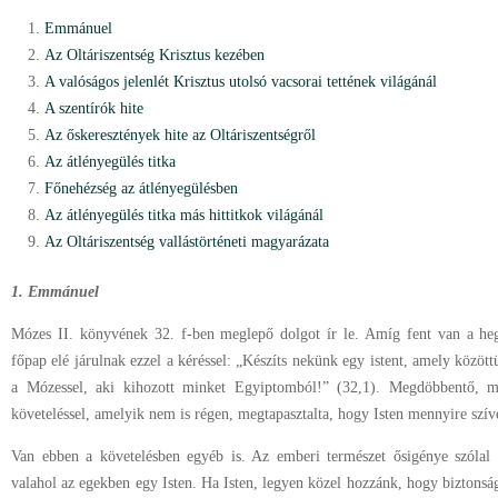
Emmánuel
Az Oltáriszentség Krisztus kezében
A valóságos jelenlét Krisztus utolsó vacsorai tettének világánál
A szentírók hite
Az őskeresztények hite az Oltáriszentségről
Az átlényegülés titka
Főnehézség az átlényegülésben
Az átlényegülés titka más hittitkok világánál
Az Oltáriszentség vallástörténeti magyarázata
1. Emmánuel
Mózes II. könyvének 32. f-ben meglepő dolgot ír le. Amíg fent van a heg
főpap elé járulnak ezzel a kéréssel: „Készíts nekünk egy istent, amely közöt
a Mózessel, aki kihozott minket Egyiptomból!” (32,1). Megdöbbentő, m
követeléssel, amelyik nem is régen, megtapasztalta, hogy Isten mennyire szívé
Van ebben a követelésben egyéb is. Az emberi természet ősigénye szóla
valahol az egekben egy Isten. Ha Isten, legyen közel hozzánk, hogy biztonság