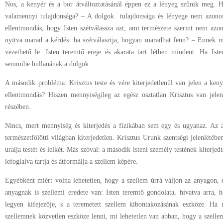
Nos, a kenyér és a bor átváltoztatásánál éppen ez a lényeg szűnik meg.
valamennyi tulajdonsága? – A dolgok tulajdonsága és lényege nem azonos
ellentmondás, hogy Isten szétválassza azt, ami természete szerint nem azon
nyitva marad a kérdés: ha szétválasztja, hogyan maradhat fenn? – Ennek m
vezethető le. Isten teremtő ereje és akarata tart létben mindent. Ha Iste
semmibe hullanának a dolgok.
A második probléma: Krisztus teste és vére kiterjedetlenül van jelen a keny
ellentmondás? Hiszen mennyiségileg az egész osztatlan Krisztus van jele
részében.
Nincs, mert mennyiség és kiterjedés a fizikában sem egy és ugyanaz. Az a
természetfölötti világban kiterjedetlen. Krisztus Urunk szentségi jelenlétéb
uralja testét és lelkét. Más szóval: a második isteni személy testének kiterjed
lefoglalva tartja és átformálja a szellem képére.
Egyébként miért volna lehetetlen, hogy a szellem úrrá váljon az anyagon, é
anyagnak is szellemi eredete van: Isten teremtő gondolata, hívatva arra, h
legyen kifejezője, s a teremetett szellem kibontakozásának eszköze. Ha
szellemnek közvetlen eszköze lenni, mi lehetetlen van abban, hogy a szelle