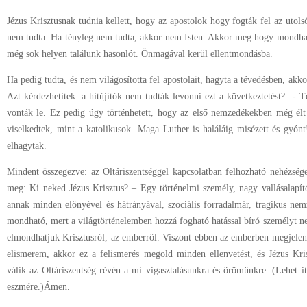
Jézus Krisztusnak tudnia kellett, hogy az apostolok hogy fogták fel az utols
nem tudta. Ha tényleg nem tudta, akkor nem Isten. Akkor meg hogy mondhat
még sok helyen találunk hasonlót. Önmagával kerül ellentmondásba.
Ha pedig tudta, és nem világosította fel apostolait, hagyta a tévedésben, ak
Azt kérdezhetitek: a hitújítók nem tudták levonni ezt a következtetést? - 
vonták le. Ez pedig úgy történhetett, hogy az első nemzedékekben még élt
viselkedtek, mint a katolikusok. Maga Luther is haláláig misézett és gyó
elhagytak.
Mindent összegezve: az Oltáriszentséggel kapcsolatban felhozható nehézsé
meg: Ki neked Jézus Krisztus? – Egy történelmi személy, nagy vallásalapí
annak minden előnyével és hátrányával, szociális forradalmár, tragikus n
mondható, mert a világtörténelemben hozzá fogható hatással bíró személyt
elmondhatjuk Krisztusról, az emberről. Viszont ebben az emberben megjelent
elismerem, akkor ez a felismerés megold minden ellenvetést, és Jézus Kri
válik az Oltáriszentség révén a mi vigasztalásunkra és örömünkre. (Lehet i
eszmére.)Ámen.