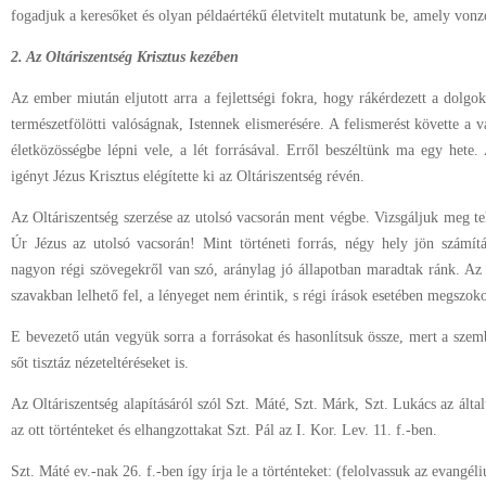
fogadjuk a keresőket és olyan példaértékű életvitelt mutatunk be, amely vonz
2. Az Oltáriszentség Krisztus kezében
Az ember miután eljutott arra a fejlettségi fokra, hogy rákérdezett a dolgokr
természetfölötti valóságnak, Istennek elismerésére. A felismerést követte a 
életközösségbe lépni vele, a lét forrásával. Erről beszéltünk ma egy hete.
igényt Jézus Krisztus elégítette ki az Oltáriszentség révén.
Az Oltáriszentség szerzése az utolsó vacsorán ment végbe. Vizsgáljuk meg te
Úr Jézus az utolsó vacsorán! Mint történeti forrás, négy hely jön számít
nagyon régi szövegekről van szó, aránylag jó állapotban maradtak ránk. Az
szavakban lelhető fel, a lényeget nem érintik, s régi írások esetében megszoko
E bevezető után vegyük sorra a forrásokat és hasonlítsuk össze, mert a szemb
sőt tisztáz nézeteltéréseket is.
Az Oltáriszentség alapításáról szól Szt. Máté, Szt. Márk, Szt. Lukács az álta
az ott történteket és elhangzottakat Szt. Pál az I. Kor. Lev. 11. f.-ben.
Szt. Máté ev.-nak 26. f.-ben így írja le a történteket: (felolvassuk az evangél