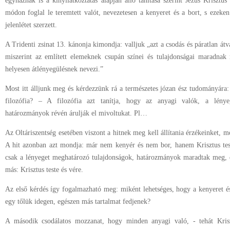
egyháznak is a kinyilatkoztatás alapján álló tanítása szerint Jézus Krisztus
módon foglal le teremtett valót, nevezetesen a kenyeret és a bort, s ezeken
jelenlétet szerzett.
A Tridenti zsinat 13. kánonja kimondja: valljuk „azt a csodás és páratlan át
miszerint az említett elemeknek csupán színei és tulajdonságai maradnak
helyesen átlényegülésnek nevezi.”
Most itt álljunk meg és kérdezzünk rá a természetes józan ész tudományára:
filozófia? – A filozófia azt tanítja, hogy az anyagi valók, a lénye
határozmányok révén árulják el mivoltukat. Pl…
Az Oltáriszentség esetében viszont a hitnek meg kell állítania érzékeinket, 
A hit azonban azt mondja: már nem kenyér és nem bor, hanem Krisztus test
csak a lényeget meghatározó tulajdonságok, határozmányok maradtak meg, d
más: Krisztus teste és vére.
Az első kérdés így fogalmazható meg: miként lehetséges, hogy a kenyeret é
egy tőlük idegen, egészen más tartalmat fedjenek?
A második csodálatos mozzanat, hogy minden anyagi való, - tehát Kriszt