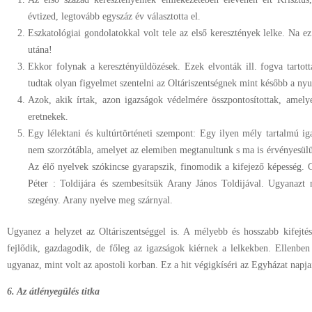
évtized, legtovább egyszáz év választotta el.
Eszkatológiai gondolatokkal volt tele az első keresztények lelke. Na
utána!
Ekkor folynak a keresztényüldözések. Ezek elvonták ill. fogva tartot
tudtak olyan figyelmet szentelni az Oltáriszentségnek mint később a n
Azok, akik írtak, azon igazságok védelmére összpontosítottak, amel
eretnekek.
Egy lélektani és kultúrtörténeti szempont: Egy ilyen mély tartalmú ig
nem szorzótábla, amelyet az elemiben megtanultunk s ma is érvényesülü
Az élő nyelvek szókincse gyarapszik, finomodik a kifejező képesség. 
Péter : Toldijára és szembesítsük Arany János Toldijával. Ugyanazt
szegény. Arany nyelve meg szárnyal.
Ugyanez a helyzet az Oltáriszentséggel is. A mélyebb és hosszabb kifejtés
fejlődik, gazdagodik, de főleg az igazságok kiérnek a lelkekben. Ellenben 
ugyanaz, mint volt az apostoli korban. Ez a hit végigkíséri az Egyházat napj
6. Az átlényegülés titka