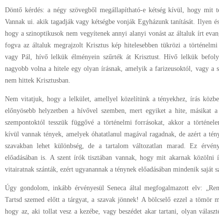
Döntő kérdés: a négy szövegből megállapítható-e kétség kívül, hogy mit t
Vannak ui. akik tagadják vagy kétségbe vonják Egyházunk tanítását. Ilyen é
hogy a szinoptikusok nem vegyítenek annyi alanyi vonást az általuk írt eva
fogva az általuk megrajzolt Krisztus kép hitelesebben tükrözi a történelmi
vagy Pál, hívő lelkük élményein szűrték át Krisztust. Hívő lelkük befoly
nagyobb volna a hitele egy olyan írásnak, amelyik a farizeusoktól, vagy a 
nem hittek Krisztusban.
Nem vitatjuk, hogy a lelkület, amellyel közelítünk a tényekhez, írás közbe
előnyösebb helyzetben a hívővel szemben, mert egyiket a hite, másikat a 
szempontoktól tesszük függővé a történelmi forrásokat, akkor a történel
kívül vannak tények, amelyek óhatatlanul magával ragadnak, de azért a tén
szavakban lehet különbség, de a tartalom változatlan marad. Ez érvénye
előadásában is. A szent írók tisztában vannak, hogy mit akarnak közölni 
vitairatnak szánták, ezért ugyanannak a ténynek előadásában mindenik saját s
Úgy gondolom, inkább érvényesül Seneca által megfogalmazott elv: „Rem
Tartsd szemed előtt a tárgyat, a szavak jönnek! A bölcselő ezzel a tömör m
hogy az, aki tollat vesz a kezébe, vagy beszédet akar tartani, olyan választ