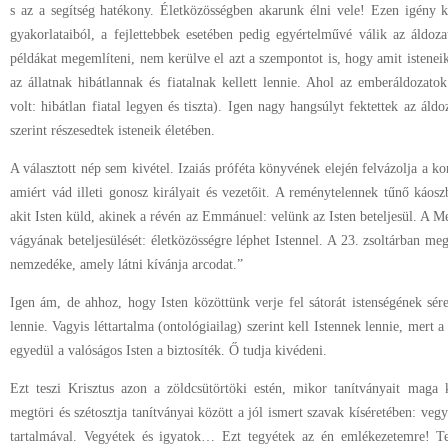
s az a segítség hatékony. Életközösségben akarunk élni vele! Ezen igény k
gyakorlataiból, a fejlettebbek esetében pedig egyértelművé válik az áldoza
példákat megemlíteni, nem kerülve el azt a szempontot is, hogy amit istene
az állatnak hibátlannak és fiatalnak kellett lennie. Ahol az emberáldozatok 
volt: hibátlan fiatal legyen és tiszta). Igen nagy hangsúlyt fektettek az ál
szerint részesedtek isteneik életében.
A választott nép sem kivétel. Izaiás próféta könyvének elején felvázolja a kora
amiért vád illeti gonosz királyait és vezetőit. A reménytelennek tűnő káos
akit Isten küld, akinek a révén az Emmánuel: velünk az Isten beteljesül. A M
vágyának beteljesülését: életközösségre léphet Istennel. A 23. zsoltárban me
nemzedéke, amely látni kívánja arcodat.”
Igen ám, de ahhoz, hogy Isten közöttünk verje fel sátorát istenségének sér
lennie. Vagyis léttartalma (ontológiailag) szerint kell Istennek lennie, mer
egyedül a valóságos Isten a biztosíték. Ő tudja kivédeni.
Ezt teszi Krisztus azon a zöldcsütörtöki estén, mikor tanítványait maga 
megtöri és szétosztja tanítványai között a jól ismert szavak kíséretében: v
tartalmával. Vegyétek és igyatok… Ezt tegyétek az én emlékezetemre! Tehá