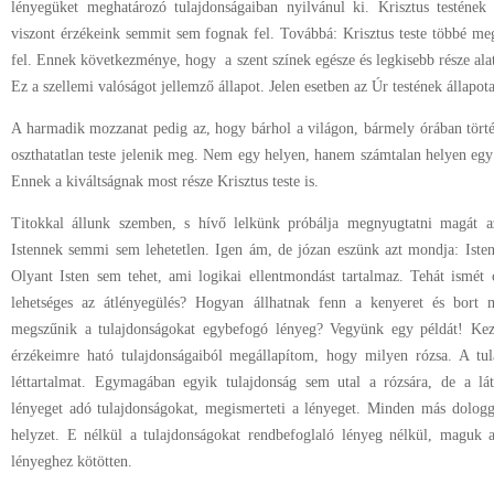
lényegüket meghatározó tulajdonságaiban nyilvánul ki. Krisztus testének 
viszont érzékeink semmit sem fognak fel. Továbbá: Krisztus teste többé me
fel. Ennek következménye, hogy a szent színek egésze és legkisebb része alatt
Ez a szellemi valóságot jellemző állapot. Jelen esetben az Úr testének állapota
A harmadik mozzanat pedig az, hogy bárhol a világon, bármely órában történ
oszthatatlan teste jelenik meg. Nem egy helyen, hanem számtalan helyen egy i
Ennek a kiváltságnak most része Krisztus teste is.
Titokkal állunk szemben, s hívő lelkünk próbálja megnyugtatni magát a
Istennek semmi sem lehetetlen. Igen ám, de józan eszünk azt mondja: Isten
Olyant Isten sem tehet, ami logikai ellentmondást tartalmaz. Tehát ismét
lehetséges az átlényegülés? Hogyan állhatnak fenn a kenyeret és bort 
megszűnik a tulajdonságokat egybefogó lényeg? Vegyünk egy példát! Kez
érzékeimre ható tulajdonságaiból megállapítom, hogy milyen rózsa. A tul
léttartalmat. Egymagában egyik tulajdonság sem utal a rózsára, de a lá
lényeget adó tulajdonságokat, megismerteti a lényeget. Minden más dologga
helyzet. E nélkül a tulajdonságokat rendbefoglaló lényeg nélkül, maguk 
lényeghez kötötten.