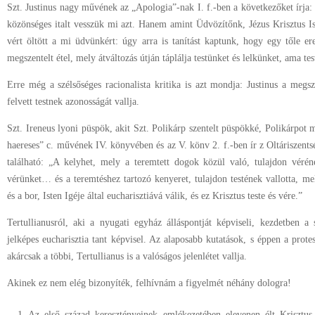
Szt. Justinus nagy művének az „Apologia”-nak I. f.-ben a következőket írja
közönséges italt vesszük mi azt. Hanem amint Üdvözítőnk, Jézus Krisztus Isten
vért öltött a mi üdvünkért: úgy arra is tanítást kaptunk, hogy egy tőle er
megszentelt étel, mely átváltozás útján táplálja testünket és lelkünket, ama test
Erre még a szélsőséges racionalista kritika is azt mondja: Justinus a megsz
felvett testnek azonosságát vallja.
Szt. Ireneus lyoni püspök, akit Szt. Polikárp szentelt püspökké, Polikárpot 
haereses” c. művének IV. könyvében és az V. könv 2. f.-ben ír z Oltáriszents
található: „A kelyhet, mely a teremtett dogok közül való, tulajdon vérén
vérünket… és a teremtéshez tartozó kenyeret, tulajdon testének vallotta, m
és a bor, Isten Igéje által eucharisztiává válik, és ez Krisztus teste és vére.”
Tertullianusról, aki a nyugati egyház álláspontját képviseli, kezdetben 
jelképes eucharisztia tant képvisel. Az alaposabb kutatások, s éppen a prot
akárcsak a többi, Tertullianus is a valóságos jelenlétet vallja.
Akinek ez nem elég bizonyíték, felhívnám a figyelmét néhány dologra!
Az első század keresztényeinek emlékezetében elevenen élt Krisztus,