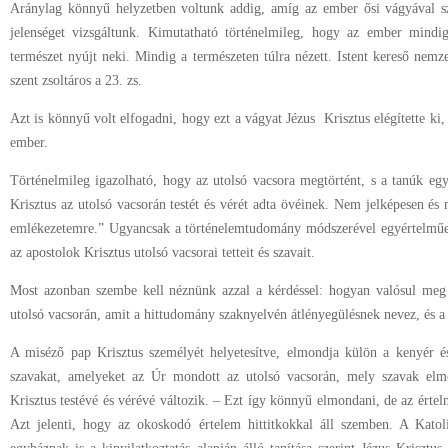
Aránylag könnyű helyzetben voltunk addig, amíg az ember ősi vágyával sz
jelenséget vizsgáltunk. Kimutatható történelmileg, hogy az ember mindi
természet nyújt neki. Mindig a természeten túlra nézett. Istent kereső nemz
szent zsoltáros a 23. zs.
Azt is könnyű volt elfogadni, hogy ezt a vágyat Jézus Krisztus elégítette ki
ember.
Történelmileg igazolható, hogy az utolsó vacsora megtörtént, s a tanúk e
Krisztus az utolsó vacsorán testét és vérét adta övéinek. Nem jelképesen és
emlékezetemre.” Ugyancsak a történelemtudomány módszerével egyértelműen 
az apostolok Krisztus utolsó vacsorai tetteit és szavait.
Most azonban szembe kell néznünk azzal a kérdéssel: hogyan valósul meg 
utolsó vacsorán, amit a hittudomány szaknyelvén átlényegülésnek nevez, és a
A miséző pap Krisztus személyét helyetesítve, elmondja külön a kenyér é
szavakat, amelyeket az Úr mondott az utolsó vacsorán, mely szavak el
Krisztus testévé és vérévé változik. – Ezt így könnyű elmondani, de az értelm
Azt jelenti, hogy az okoskodó értelem hittitkokkal áll szemben. A Kato