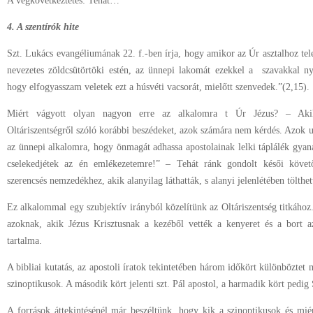
A végkövetkeztetés: Tehát…
4. A szentírók hite
Szt. Lukács evangéliumának 22. f.-ben írja, hogy amikor az Úr asztalhoz tele
nevezetes zöldcsütörtöki estén, az ünnepi lakomát ezekkel a szavakkal n
hogy elfogyasszam veletek ezt a húsvéti vacsorát, mielőtt szenvedek.”(2,15).
Miért vágyott olyan nagyon erre az alkalomra t Úr Jézus? – Akik 
Oltáriszentségről szóló korábbi beszédeket, azok számára nem kérdés. Azok ui
az ünnepi alkalomra, hogy önmagát adhassa apostolainak lelki táplálék gyaná
cselekedjétek az én emlékezetemre!” – Tehát ránk gondolt késői követ
szerencsés nemzedékhez, akik alanyilag láthatták, s alanyi jelenlétében tölthe
Ez alkalommal egy szubjektív irányból közelítünk az Oltáriszentség titkáho
azoknak, akik Jézus Krisztusnak a kezéből vették a kenyeret és a bort a
tartalma.
A bibliai kutatás, az apostoli íratok tekintetében három időkört különböztet
szinoptikusok. A második kört jelenti szt. Pál apostol, a harmadik kört pedig 
A források áttekintésénél már beszéltünk, hogy kik a szinoptikusok és mié