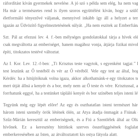
ráfordítást kíván gyermekek nevelése. A jó szó s példa sem elég, ha nem va
Ha már a természetes rend is ilyen szoros együttélést kíván, hogy a szül
életformáló tényezővé váljanak, mennyivel inkább így áll a helyzet a term
igazán az Üdvözítő figyelmeztetésének súlyát. „Ha nem eszitek az Emberfián
Szt. Pál az efezusi lev. 4. f.-ben mélységes gondolatokkal tárja a hívek el
csak megváltotta az emberiséget, hanem magához vonja, átjárja fizikai mivo
építi, titokzatos testévé változtat.
Az I. Kor. Lev. 12.-f-ben: „Ti Krisztus teste vagytok, s egyenként tagjai.”
test leszünk az Ő testéből és vér az Ő véréből. Vele egy test az által, h
Kérdés: ha a hitújítóknak volna igaza, akkor alkothatnánk-e egy titokzatos t
mert útját állná a kenyér és a bor, mely nem az Ő teste és vére. Krisztussal, a
forrhatunk eggyé, ha a testünket tápláló kenyér és bor színében teljes isteni l
Tegyünk még egy lépét előre! Az egy és oszthatatlan isteni természet há
három isteni személy örök létének ölén, az Atya átadja önmagát a Fiúnak 
Szűz-Márián keresztül az emberiségnek, és a Fiú a Szentlélek által az Ol
hívőnek. Ez a keresztény hittitkok szerves összefüggésének foglal
emberkeresésében az Isten, az átváltoztatott kis ostya fátyola alatt.