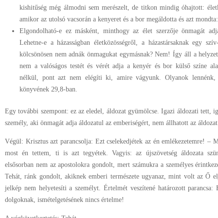
kishitűség még álmodni sem merészelt, de titkon mindig óhajtott: életk
amikor az utolsó vacsorán a kenyeret és a bor megáldotta és azt mondta:
Elgondolható-e ez másként, minthogy az élet szerzője önmagát ad
Lehetne-e a házasságban életközösségről, a házastársaknak egy szív-
kölcsönösen nem adnák önmagukat egymásnak? Nem! Így áll a helyzet a
nem a valóságos testét és vérét adja a kenyér és bor külső színe al
nélkül, pont azt nem elégíti ki, amire vágyunk. Olyanok lennénk, 
könyvének 29,8-ban.
Egy további szempont: ez az eledel, áldozat gyümölcse. Igazi áldozati tett, ig
személy, aki önmagát adja áldozatul az emberiségért, nem állhatott az áldozat
Végül: Krisztus azt parancsolja: Ezt cselekedjétek az én emlékezetemre! – M
most én tettem, ti is azt tegyétek. Vagyis: az újszövetség áldozata szü
elsősorban nem az apostolokra gondolt, mert számukra a személyes érintkezé
Tehát, ránk gondolt, akiknek emberi természete ugyanaz, mint volt az Ő e
jelkép nem helyetesíti a személyt. Értelmét veszítené határozott parancsa:
dolgoknak, ismételgetésének nincs értelme!