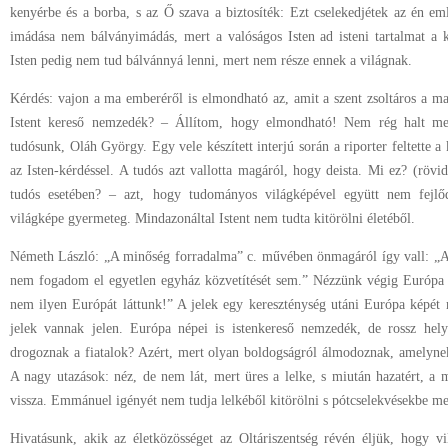
kenyérbe és a borba, s az Ő szava a biztosíték: Ezt cselekedjétek az én em
imádása nem bálványimádás, mert a valóságos Isten ad isteni tartalmat a 
Isten pedig nem tud bálvánnyá lenni, mert nem része ennek a világnak.
Kérdés: vajon a ma emberéről is elmondható az, amit a szent zsoltáros a ma
Istent kereső nemzedék? – Állítom, hogy elmondható! Nem rég halt me
tudósunk, Oláh György. Egy vele készített interjú során a riporter feltette a 
az Isten-kérdéssel. A tudós azt vallotta magáról, hogy deista. Mi ez? (rövi
tudós esetében? – azt, hogy tudományos világképével együtt nem fejlődö
világképe gyermeteg. Mindazonáltal Istent nem tudta kitörölni életéből.
Németh László: „A minőség forradalma” c. művében önmagáról így vall: „A
nem fogadom el egyetlen egyház közvetítését sem.” Nézzünk végig Európa
nem ilyen Európát láttunk!” A jelek egy kereszténység utáni Európa képét
jelek vannak jelen. Európa népei is istenkereső nemzedék, de rossz hely
drogoznak a fiatalok? Azért, mert olyan boldogságról álmodoznak, amelyne
A nagy utazások: néz, de nem lát, mert üres a lelke, s miután hazatért, 
vissza. Emmánuel igényét nem tudja lelkéből kitörölni s pótcselekvésekbe m
Hivatásunk, akik az életközösséget az Oltáriszentség révén éljük, hogy vil