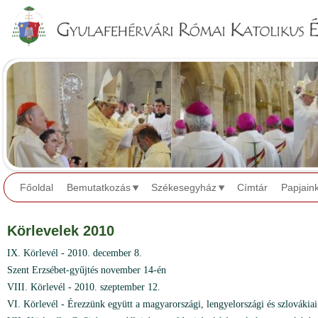
Jump to navigation
Főoldal
Bemutatkozás
Székesegyház
Címtár
Papjain
Körlevelek 2010
IX. Körlevél - 2010. december 8.
Szent Erzsébet-gyűjtés november 14-én
VIII. Körlevél - 2010. szeptember 12.
VI. Körlevél - Érezzünk együtt a magyarországi, lengyelországi és szlovákiai