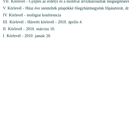
VII. Körlevél - Gyűjtés az erdélyi és a moldvai árvízkárosultak megsegítésére
V. Körlevél - Húsz éve szentelték püspökké főegyházmegyénk főpásztorát, dr
IV. Körlevél - teológiai konferencia
III. Körlevél - Húsvéti körlevél - 2010. április 4.
II. Körlevél - 2010. március 10.
I. Körlevél - 2010. január 20.