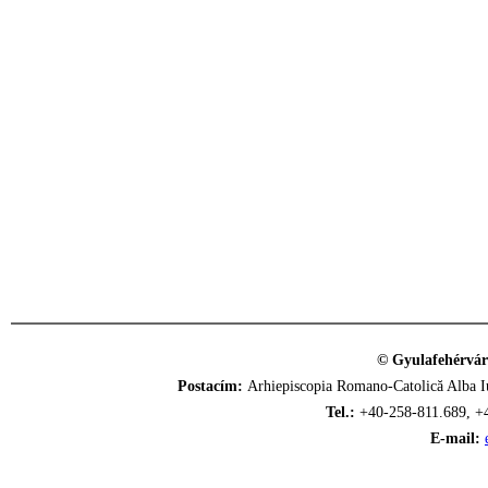
© Gyulafehérvár
Postacím:
Arhiepiscopia Romano-Catolică Alba Iu
Tel.:
+40-258-811.689, +
E-mail: