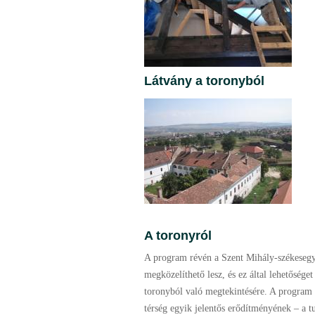
Látvány a toronyból
A toronyról
A program révén a Szent Mihály-székeseg
megközelíthető lesz, és ez által lehetősége
toronyból való megtekintésére. A program 
térség egyik jelentős erődítményének – a tu