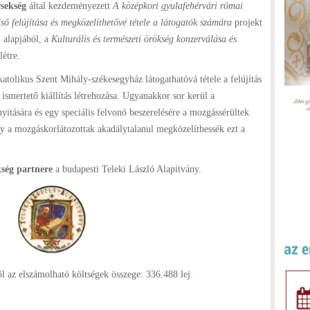
sekség
által kezdeményezett
A középkori gyulafehérvári római
ső felújítása és megközelíthetővé tétele a látogatók számára
projekt
 alapjából, a
Kulturális és természeti örökség konzerválása és
létre.
atolikus Szent Mihály-székesegyház látogathatóvá tétele a felújítás
 ismertető kiállítás létrehozása. Ugyanakkor sor kerül a
tására és egy speciális felvonó beszerelésére a mozgássérültek
gy a mozgáskorlátozottak akadálytalanul megközelíthessék ezt a
kség
partnere
a budapesti Teleki László Alapítvány.
l az elszámolható költségek összege: 336.488 lej.