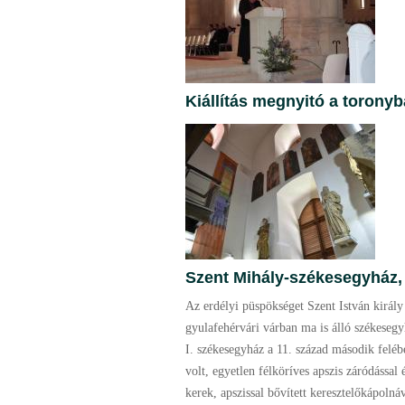
Kiállítás megnyitó a torony
Szent Mihály-székesegyház,
Az erdélyi püspökséget Szent István király
gyulafehérvári várban ma is álló székesegy
I. székesegyház a 11. század második felé
volt, egyetlen félköríves apszis záródással 
kerek, apszissal bővített keresztelőkápolná