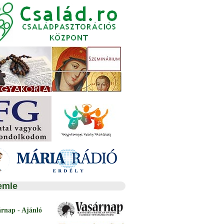
emle
árnap - Ajánló