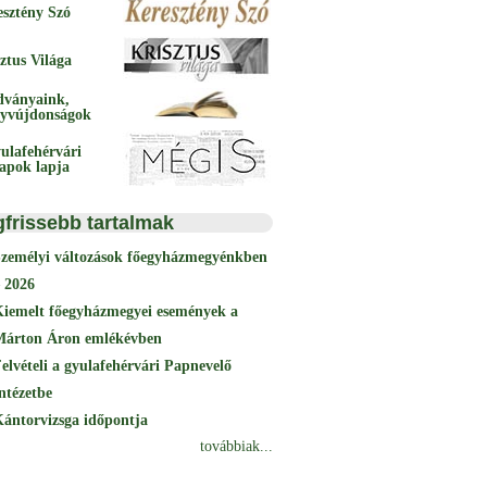
esztény Szó
ztus Világa
dványaink,
yvújdonságok
ulafehérvári
papok lapja
gfrissebb tartalmak
Személyi változások főegyházmegyénkben
 2026
Kiemelt főegyházmegyei események a
Márton Áron emlékévben
elvételi a gyulafehérvári Papnevelő
ntézetbe
ántorvizsga időpontja
továbbiak...