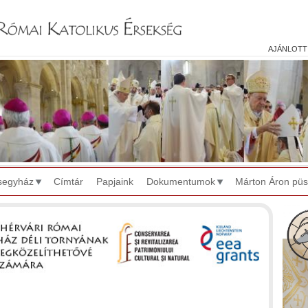
Jump to navigation
ajánlott
segyház
Címtár
Papjaink
Dokumentumok
Márton Áron pü