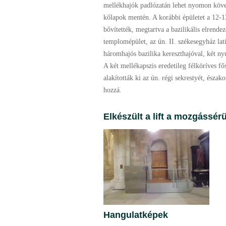
mellékhajók padlózatán lehet nyomon követ
kőlapok mentén. A korábbi épületet a 12-1
bővítették, megtartva a bazilikális elrendezé
templomépület, az ún. II. székesegyház lati
háromhajós bazilika kereszthajóval, két ny
A két mellékapszis eredetileg félköríves fő
alakították ki az ún. régi sekrestyét, észa
hozzá.
Elkészült a lift a mozgássér
Hangulatképek