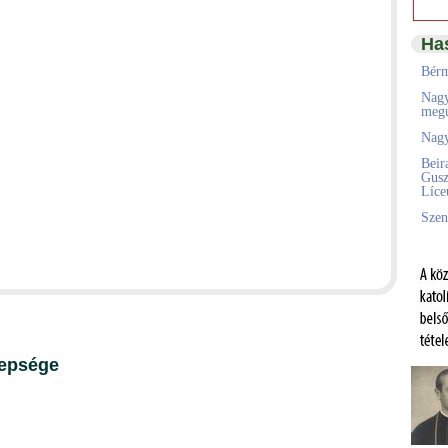
Ha
Bérm
Nagy
megú
Nagy
Beir
Gusz
Líc
Szen
nepsége