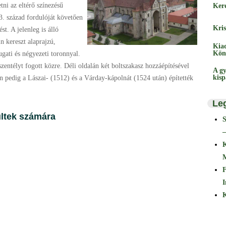
ni az eltérő színezésű
Ker
3. század fordulóját követően
Kris
st. A jelenleg is álló
n kereszt alaprajzú,
Kia
Kön
ugati és négyezeti toronnyal.
szentélyt fogott közre. Déli oldalán két boltszakasz hozzáépítésével
A gy
kis
kon pedig a Lászai- (1512) és a Várday-kápolnát (1524 után) építették
Le
ültek számára
–
F
I
K