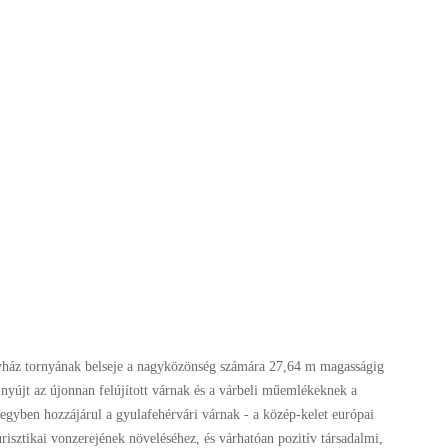
yház tornyának belseje a nagyközönség számára 27,64 m magasságig
t nyújt az újonnan felújított várnak és a várbeli műemlékeknek a
egyben hozzájárul a gyulafehérvári várnak - a közép-kelet európai
risztikai vonzerejének növeléséhez, és várhatóan pozitív társadalmi,