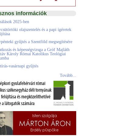
sznos információk
álások 2025-ben
csütörtöki olajszentelés és a papi ígéretek
jítása
pénteki gyűjtés a Szentföld megsegítésére
atkozás és képességvizsga a Gróf Majláth
táv Károly Római Katolikus Teológiai
eumba
tírás-vasárnapi gyűjtés
Tovább...