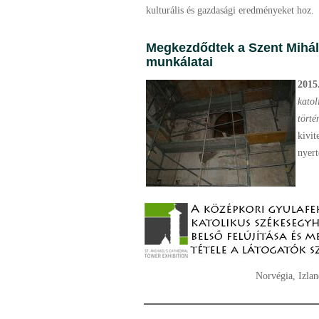
kulturális és gazdasági eredményeket hoz.
Megkezdődtek a Szent Mihály
munkálatai
2015
katol
törté
kivit
nyert
Norvégia, Izlan