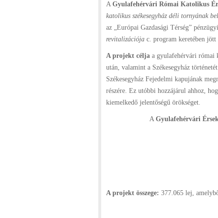
A
Gyulafehérvári Római Katolikus Ér
katolikus székesegyház déli tornyának bel
az „Európai Gazdasági Térség” pénzügyi
revitalizációja
c. program keretében jött 
A projekt célja
a gyulafehérvári római k
után, valamint a Székesegyház történetét
Székesegyház Fejedelmi kapujának megnyi
részére. Ez utóbbi hozzájárul ahhoz, ho
kiemelkedő jelentőségű örökséget.
A
Gyulafehérvári Érse
A projekt összege:
377.065 lej, amelybő