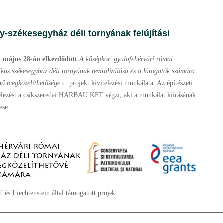
-székesegyház déli tornyának felújítási
. május 28-án elkezdődött
A középkori gyulafehérvári római
ikus székesegyház déli tornyának revitalizálása és a látogatók számára
nő megközelíthetősége
c. projekt kivitelezési munkálata. Az építészeti
elezést a csíkszeredai HARBAU KFT végzi, aki a munkálat kiírásának
ese.
d és Liechtenstein által támogatott projekt.