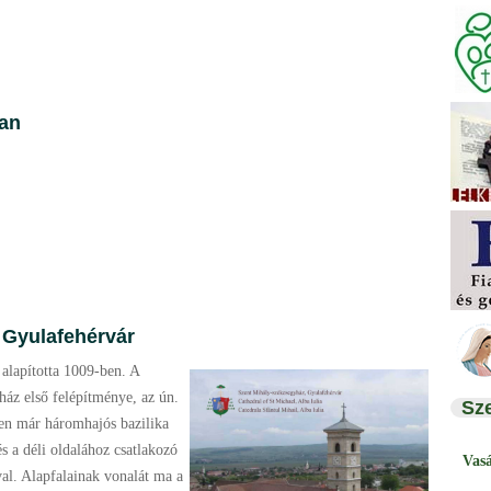
ban
 Gyulafehérvár
 alapította 1009-ben. A
ház első felépítménye, az ún.
Sz
ben már háromhajós bazilika
és a déli oldalához csatlakozó
Vas
val. Alapfalainak vonalát ma a