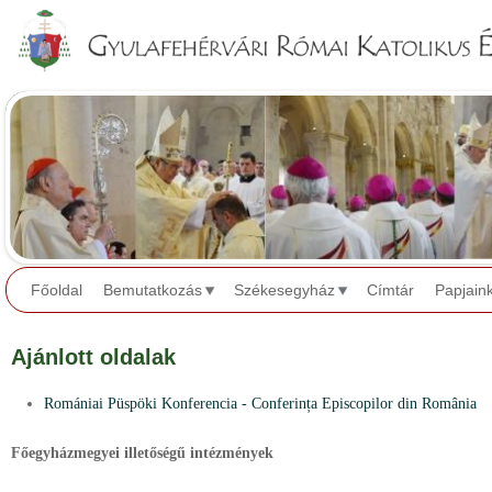
Jump to navigation
Főoldal
Bemutatkozás
Székesegyház
Címtár
Papjain
Ajánlott oldalak
Romániai Püspöki Konferencia - Conferința Episcopilor din România
Főegyházmegyei illetőségű intézmények