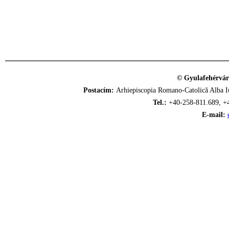
© Gyulafehérvár
Postacím:
Arhiepiscopia Romano-Catolică Alba Iu
Tel.:
+40-258-811.689, +
E-mail: