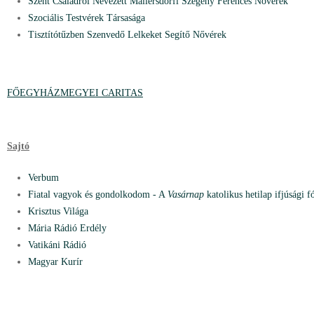
Szent Családról Nevezett Mallersdorfi Szegény Ferences Nővérek
Szociális Testvérek Társasága
Tisztítótűzben Szenvedő Lelkeket Segítő Nővérek
FŐEGYHÁZMEGYEI CARITAS
Sajtó
Verbum
Fiatal vagyok és gondolkodom - A
Vasárnap
katolikus hetilap ifjúsági 
Krisztus Világa
Mária Rádió Erdély
Vatikáni Rádió
Magyar Kurír