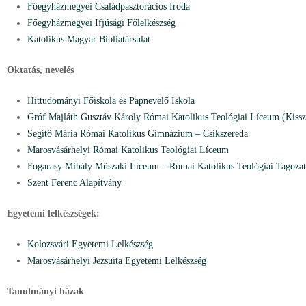
Főegyházmegyei Családpasztorációs Iroda
Főegyházmegyei Ifjúsági Főlelkészség
Katolikus Magyar Bibliatársulat
Oktatás, nevelés
Hittudományi Főiskola és Papnevelő Iskola
Gróf Majláth Gusztáv Károly Római Katolikus Teológiai Líceum (Kiss
Segítő Mária Római Katolikus Gimnázium – Csíkszereda
Marosvásárhelyi Római Katolikus Teológiai Líceum
Fogarasy Mihály Műszaki Líceum – Római Katolikus Teológiai Tagozat
S
zent Ferenc Alapítvány
Egyetemi lelkészségek:
Kolozsvári Egyetemi Lelkészség
Marosvásárhelyi Jezsuita Egyetemi Lelkészség
Tanulmányi házak