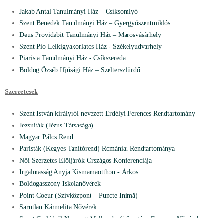
Jakab Antal Tanulmányi Ház – Csíksomlyó
Szent Benedek Tanulmányi Ház – Gyergyószentmiklós
Deus Providebit Tanulmányi Ház – Marosvásárhely
Szent Pio Lelkigyakorlatos Ház - Székelyudvarhely
Piarista Tanulmányi Ház - Csíkszereda
Boldog Özséb Ifjúsági Ház – Szelterszfürdő
Szerzetesek
Szent István királyról nevezett Erdélyi Ferences Rendtartomány
Jezsuiták (Jézus Társasága)
Magyar Pálos Rend
Paristák (Kegyes Tanítórend) Romániai Rendtartománya
Női Szerzetes Elöljárók Országos Konferenciája
Irgalmasság Anyja Kismamaotthon - Árkos
Boldogasszony Iskolanővérek
Point-Coeur (Szívközpont – Puncte Inimă)
Sarutlan Kármelita Nővérek