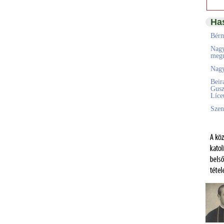
Ha
Bérm
Nagy
megú
Nagy
Beir
Gusz
Líc
Szen