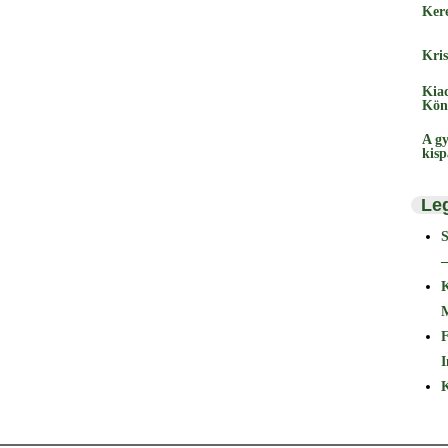
Ker
Kris
Kia
Kön
A gy
kis
Le
–
F
I
K