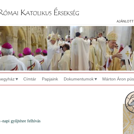
Jump to navigation
ajánlott
segyház
Címtár
Papjaink
Dokumentumok
Márton Áron pü
–napi gyűjtésre felhívás