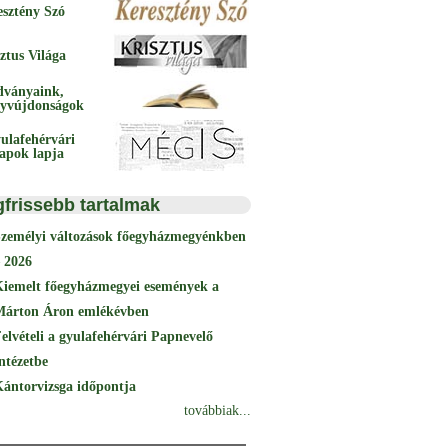
esztény Szó
ztus Világa
dványaink,
yvújdonságok
ulafehérvári
papok lapja
gfrissebb tartalmak
Személyi változások főegyházmegyénkben
 2026
Kiemelt főegyházmegyei események a
Márton Áron emlékévben
elvételi a gyulafehérvári Papnevelő
ntézetbe
ántorvizsga időpontja
továbbiak...