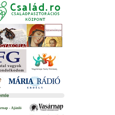
emle
árnap - Ajánló