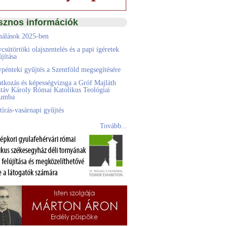
sznos információk
álások 2025-ben
csütörtöki olajszentelés és a papi ígéretek
jítása
pénteki gyűjtés a Szentföld megsegítésére
atkozás és képességvizsga a Gróf Majláth
táv Károly Római Katolikus Teológiai
eumba
tírás-vasárnapi gyűjtés
Tovább...