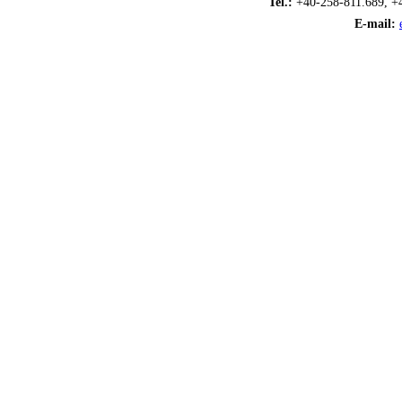
Tel.:
+40-258-811.689, +
E-mail: