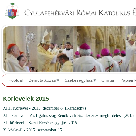
Jump to navigation
Főoldal
Bemutatkozás
Székesegyház
Címtár
Papjain
Körlevelek 2015
XIII. Körlevél - 2015. december 8. (Karácsony)
XII. körlevél – Az Irgalmasság Rendkívüli Szentévének meghirdetése (2015. 
XI. körlevél – Szent Erzsébet-gyűjtés 2015.
X. körlevél - 2015. szeptember 15.