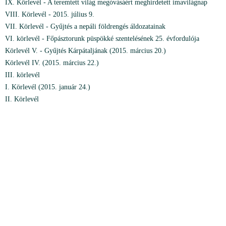
IX. Körlevél - A teremtett világ megóvásáért meghirdetett imavilágnap
VIII. Körlevél - 2015. július 9.
VII. Körlevél - Gyűjtés a nepáli földrengés áldozatainak
VI. körlevél - Főpásztorunk püspökké szentelésének 25. évfordulója
Körlevél V. - Gyűjtés Kárpátaljának (2015. március 20.)
Körlevél IV. (2015. március 22.)
III. körlevél
I. Körlevél (2015. január 24.)
II. Körlevél