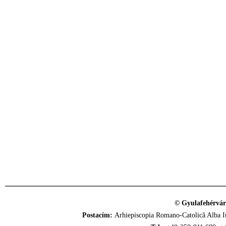
© Gyulafehérvár
Postacím:
Arhiepiscopia Romano-Catolică Alba Iu