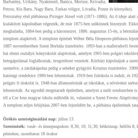
Barbatény, Urikány, Nyakmező, Banica, Merisor, Krivadia,
Petros, Kis Baru, Nagy Baru, Farkas völgye, Livadia, Ponor és környéke).
Petrozsény első plébánosa Piringer József volt (1871–1886). Az ő ideje alat
kialakított kápolnában végezték, de már 1875-ben szűkösnek bizonyult. Ekkor
meghaladta, 1884-ben pedig a háromezret. 1886. augusztus 15-én, a bérmálás
templom alapkövét. A templom építését Wéber Béla főesperes-plébános fejezte
1887 novemberében Szent Borbála tiszteletére. 1893-ban a mallersdorfi ferenc
hat elemi osztályú leányiskolát alapítottak, amelyet 1905-ben polgári iskolává 
betegápolással foglalkoztak, öregotthont vezettek. Kórházi kápolnájuk a szenv
szentelve, a zárdakápolna pedig a sebeket gyógyító Krisztus tiszteletére. 1909
hatósági rendeletre 1989-ben lebontottak. 1919-ben fiúiskola is indult, és 1
polgári fi úiskolát is. 1948-ban államosították az iskolákat, a nővéreket szétsz
lebontották. Az egyedül megmaradt épületben, amelyet a múlt rendszerben is 
től a Cor Iesu magyar iskola működik itt, valamint a Szent Ferenc Alapítván
A templom teljes felújítása 2007-ben fejeződött be, a plébánia épületének ta
Örökös szentségimádási nap:
július
13.
Szentmisék:
vasár- és ünnepnapokon: 8,30; 10; 11,30; hétköznap: hétfőn 8, 
pénteken, szombaton 18 órakor