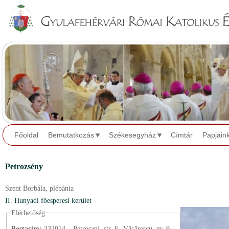
Jump to navigation
Főoldal
Bemutatkozás
Székesegyház
Címtár
Papjain
Petrozsény
Szent Borbála,
plébánia
II. Hunyadi főesperesi kerület
Elérhetőség
Postacím:
332014 – Petroşani, str. E. Văcărescu, nr. 9.,