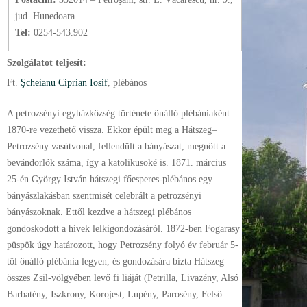
jud. Hunedoara
Tel:
0254-543.902
Szolgálatot teljesít:
Ft.
Şcheianu Ciprian Iosif
, plébános
A petrozsényi egyházközség története önálló plébániaként
1870-re vezethető vissza. Ekkor épült meg a Hátszeg–
Petrozsény vasútvonal, fellendült a bányászat, megnőtt a
bevándorlók száma, így a katolikusoké is. 1871. március
25-én György István hátszegi főesperes-plébános egy
bányászlakásban szentmisét celebrált a petrozsényi
bányászoknak. Ettől kezdve a hátszegi plébános
gondoskodott a hívek lelkigondozásáról. 1872-ben Fogarasy
püspök úgy határozott, hogy Petrozsény folyó év február 5-
től önálló plébánia legyen, és gondozására bízta Hátszeg
összes Zsil-völgyében levő fi liáját (Petrilla, Livazény, Alsó
Barbatény, Iszkrony, Korojest, Lupény, Parosény, Felső