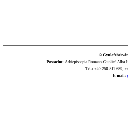
© Gyulafehérvár
Postacím:
Arhiepiscopia Romano-Catolică Alba Iu
Tel.:
+40-258-811.689, +
E-mail: