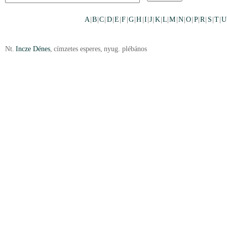
A
|
B
|
C
|
D
|
E
|
F
|
G
|
H
|
I
|
J
|
K
|
L
|
M
|
N
|
O
|
P
|
R
|
S
|
T
|
U
Nt.
Incze Dénes
,
címzetes esperes
,
nyug. plébános