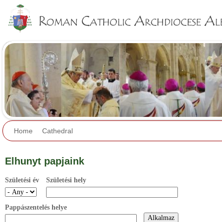
Jump to navigation
Home
Cathedral
Elhunyt papjaink
Születési év
Születési hely
Pappászentelés helye