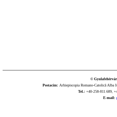
© Gyulafehérvár
Postacím:
Arhiepiscopia Romano-Catolică Alba Iu
Tel.:
+40-258-811.689, +
E-mail: