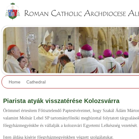
Jump to navigation
Home
Cathedral
Piarista atyák visszatérése Kolozsvárra
Örömmel értesítem Főtisztelendő Paptestvéreimet, hogy Szakál Ádám Márton
valamint Molnár Lehel SP tartományfőnöki megbízottal folytatott tárgyalások 
főegyházmegyénkbe és vállalják a kolozsvári Egyetemi Lelkészség vezetését.
Isten áldása kísérje főegyházmegyénkben végzett szolgálatukat.