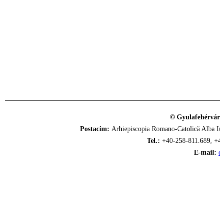
© Gyulafehérvár
Postacím:
Arhiepiscopia Romano-Catolică Alba Iu
Tel.:
+40-258-811.689, +
E-mail: