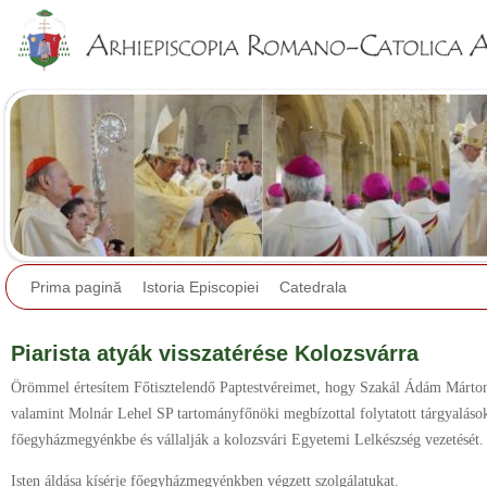
Jump to navigation
Prima pagină
Istoria Episcopiei
Catedrala
Piarista atyák visszatérése Kolozsvárra
Örömmel értesítem Főtisztelendő Paptestvéreimet, hogy Szakál Ádám Márton
valamint Molnár Lehel SP tartományfőnöki megbízottal folytatott tárgyalások 
főegyházmegyénkbe és vállalják a kolozsvári Egyetemi Lelkészség vezetését.
Isten áldása kísérje főegyházmegyénkben végzett szolgálatukat.