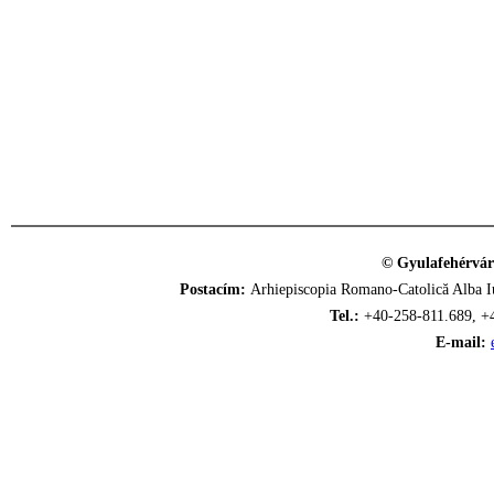
© Gyulafehérvár
Postacím:
Arhiepiscopia Romano-Catolică Alba Iu
Tel.:
+40-258-811.689, +
E-mail: