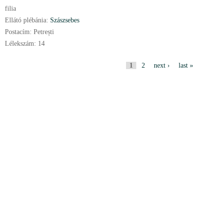
filia
Ellátó plébánia:
Szászsebes
Postacím:
Petrești
Lélekszám:
14
P
1
2
next ›
last »
a
g
e
s