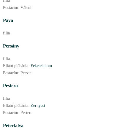
filia
Postacím:
Văleni
Páva
filia
Persány
filia
Ellátó plébánia:
Feketehalom
Postacím:
Perșani
Pestera
filia
Ellátó plébánia:
Zernyest
Postacím:
Pestera
Péterfalva