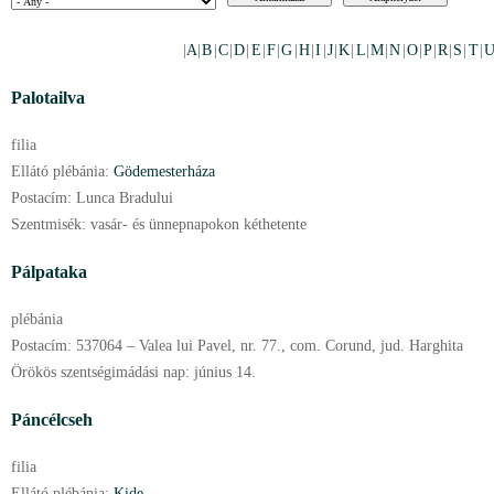
|
A
|
B
|
C
|
D
|
E
|
F
|
G
|
H
|
I
|
J
|
K
|
L
|
M
|
N
|
O
|
P
|
R
|
S
|
T
|
U
Palotailva
filia
Ellátó plébánia:
Gödemesterháza
Postacím:
Lunca Bradului
Szentmisék:
vasár- és ünnepnapokon kéthetente
Pálpataka
plébánia
Postacím:
537064 – Valea lui Pavel, nr. 77., com. Corund, jud. Harghita
Örökös szentségimádási nap:
június
14.
Páncélcseh
filia
Ellátó plébánia:
Kide