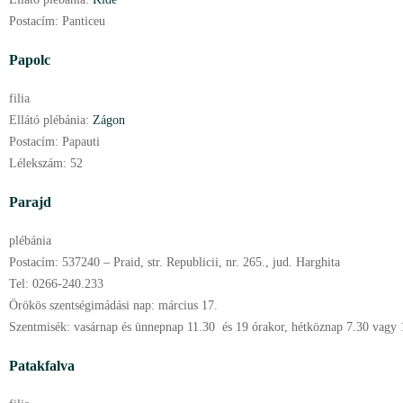
Postacím:
Panticeu
Papolc
filia
Ellátó plébánia:
Zágon
Postacím:
Papauti
Lélekszám:
52
Parajd
plébánia
Postacím:
537240 – Praid, str. Republicii, nr. 265., jud. Harghita
Tel:
0266-240.233
Örökös szentségimádási nap:
március
17.
Szentmisék:
vasárnap és ünnepnap 11.30 és 19 órakor, hétköznap 7.30 vagy 1
Patakfalva