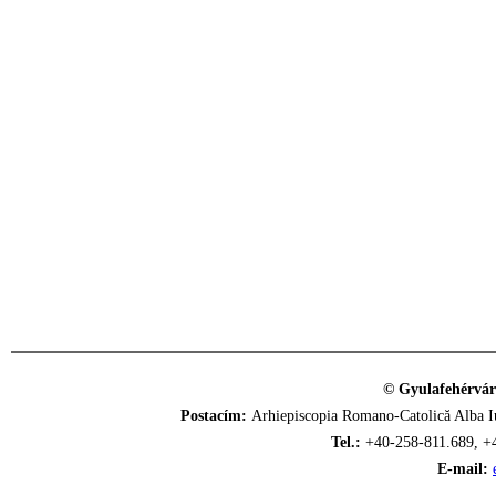
© Gyulafehérvár
Postacím:
Arhiepiscopia Romano-Catolică Alba Iu
Tel.:
+40-258-811.689, +
E-mail: