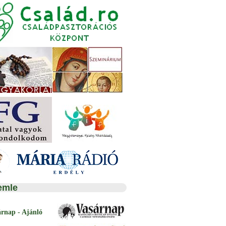
emle
árnap - Ajánló