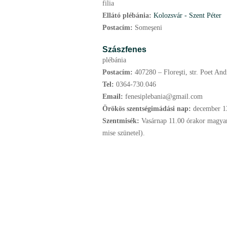
filia
Ellátó plébánia:
Kolozsvár - Szent Péter
Postacím:
Someşeni
Szászfenes
plébánia
Postacím:
407280 – Floreşti, str. Poet And
Tel:
0364-730.046
Email:
fenesiplebania@gmail.com
Örökös szentségimádási nap:
december
1
Szentmisék:
Vasárnap 11.00 órakor magyar
mise szünetel).