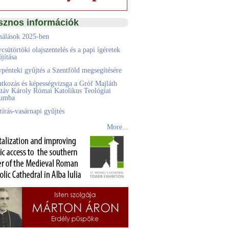
sznos információk
álások 2025-ben
csütörtöki olajszentelés és a papi ígéretek
jítása
pénteki gyűjtés a Szentföld megsegítésére
atkozás és képességvizsga a Gróf Majláth
táv Károly Római Katolikus Teológiai
eumba
tírás-vasárnapi gyűjtés
More...