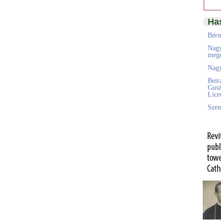
Ha
Bérm
Nagy
megú
Nagy
Beir
Gusz
Líc
Szen