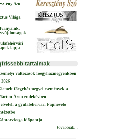
esztény Szó
ztus Világa
dványaink,
yvújdonságok
ulafehérvári
papok lapja
gfrissebb tartalmak
Személyi változások főegyházmegyénkben
 2026
Kiemelt főegyházmegyei események a
Márton Áron emlékévben
elvételi a gyulafehérvári Papnevelő
ntézetbe
ántorvizsga időpontja
továbbiak...