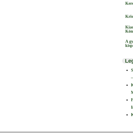
Ker
Kris
Kia
Kön
A gy
kis
Le
–
F
I
K