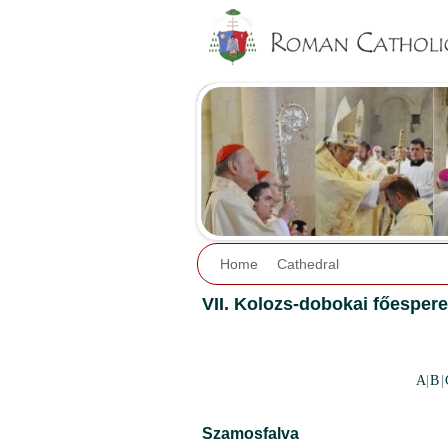
Home
Cathedral
VII. Kolozs-dobokai főespere
A
|
B
|
Szamosfalva