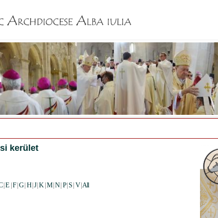
Jump to navigation
si kerület
C
|
E
|
F
|
G
|
H
|
J
|
K
|
M
|
N
|
P
|
S
|
V
|
All