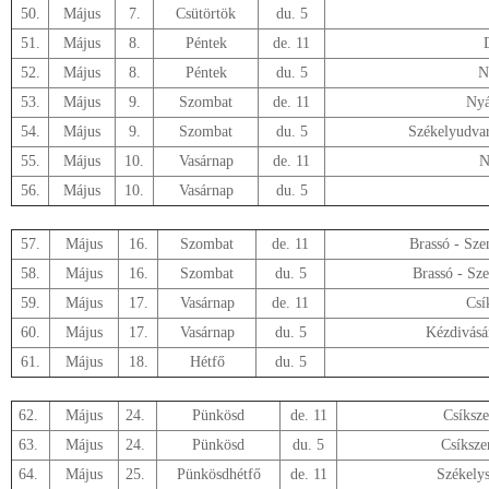
50.
Május
7.
Csütörtök
du. 5
51.
Május
8.
Péntek
de. 11
52.
Május
8.
Péntek
du. 5
N
53.
Május
9.
Szombat
de. 11
Nyá
54.
Május
9.
Szombat
du. 5
Székelyudvar
55.
Május
10.
Vasárnap
de. 11
N
56.
Május
10.
Vasárnap
du. 5
57.
Május
16.
Szombat
de. 11
Brassó - Sze
58.
Május
16.
Szombat
du. 5
Brassó - Sze
59.
Május
17.
Vasárnap
de. 11
Csí
60.
Május
17.
Vasárnap
du. 5
Kézdivásá
61.
Május
18.
Hétfő
du. 5
62.
Május
24.
Pünkösd
de. 11
Csíkszere
63.
Május
24.
Pünkösd
du. 5
Csíksze
64.
Május
25.
Pünkösdhétfő
de. 11
Székelys