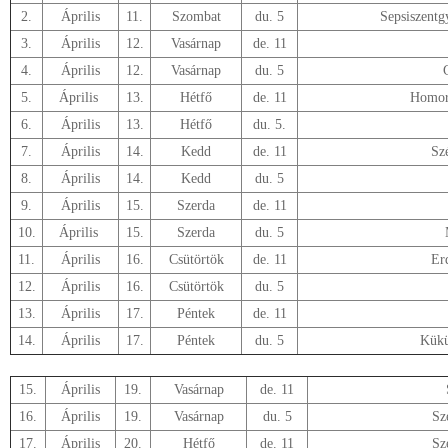
2.
Április
11.
Szombat
du. 5
Sepsiszentg
3.
Április
12.
Vasárnap
de. 11
4.
Április
12.
Vasárnap
du. 5
5.
Április
13.
Hétfő
de. 11
Homor
6.
Április
13.
Hétfő
du. 5.
7.
Április
14.
Kedd
de. 11
Sz
8.
Április
14.
Kedd
du. 5
9.
Április
15.
Szerda
de. 11
10.
Április
15.
Szerda
du. 5
11.
Április
16.
Csütörtök
de. 11
Er
12.
Április
16.
Csütörtök
du. 5
13.
Április
17.
Péntek
de. 11
14.
Április
17.
Péntek
du. 5
Kükü
15.
Április
19.
Vasárnap
de. 11
16.
Április
19.
Vasárnap
du. 5
Sz
17.
Április
20.
Hétfő
de. 11
Sz