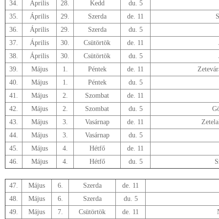
34.
Április
28.
Kedd
du. 5
35.
Április
29.
Szerda
de. 11
S
36.
Április
29.
Szerda
du. 5
37.
Április
30.
Csütörtök
de. 11
38.
Április
30.
Csütörtök
du. 5
39.
Május
1.
Péntek
de. 11
Zetevár
40.
Május
1.
Péntek
du. 5
41.
Május
2.
Szombat
de. 11
42.
Május
2.
Szombat
du. 5
Gö
43.
Május
3.
Vasárnap
de. 11
Zetel
44.
Május
3.
Vasárnap
du. 5
45.
Május
4.
Hétfő
de. 11
46.
Május
4.
Hétfő
du. 5
S
47.
Május
6.
Szerda
de. 11
Szék
48.
Május
6.
Szerda
du. 5
49.
Május
7.
Csütörtök
de. 11