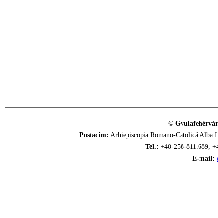
© Gyulafehérvár
Postacím:
Arhiepiscopia Romano-Catolică Alba Iu
Tel.:
+40-258-811.689, +
E-mail: