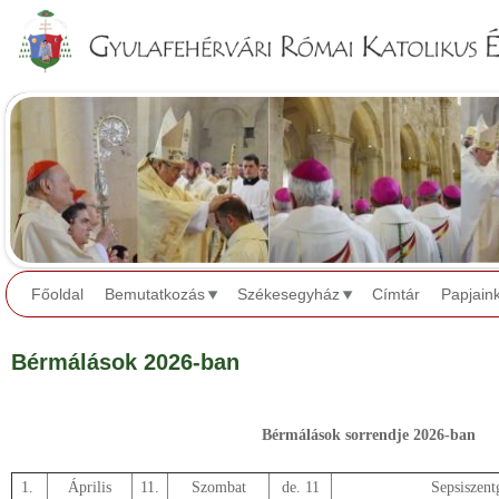
Jump to navigation
Főoldal
Bemutatkozás
Székesegyház
Címtár
Papjain
Bérmálások 2026-ban
Bérmálások sorrendje 2026-ban
1.
Április
11.
Szombat
de. 11
Sepsiszentg