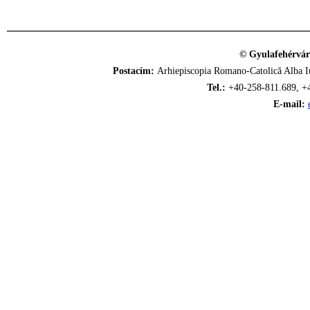
© Gyulafehérvár
Postacím:
Arhiepiscopia Romano-Catolică Alba Iu
Tel.:
+40-258-811.689, +
E-mail: