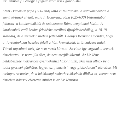
Dr. Jakubinyi György nyugalmazott érsek gondolatai
Szent Damazusz pápa (366-384) látta el feliratokkal a katakombákban a
szent vértanúk sírjait, majd I. Honóriusz pápa (625-638) biztonságból
felhozta a katakombákból és szétosztotta Róma templomai között. A
katakombák ettől kezdve feledésbe merültek újrafelfedezésükig, a 18-19.
századig, de a szentek tisztelete fellendült. Georges Bernanos mondja, hogy
a lövészárokban hasalva feláll a hős, kiemelkedik és támadásra indul.
Társai tapsolnak neki, de nem merik követni. Szerinte így vagyunk a szentek
tiszteletével is: tiszteljük őket, de nem merjük követni. Az Úr Jézus
példabeszéde makrancos gyermekeihez hasonlítunk, akik nem állnak be a
többi gyermek játékába, legyen az „temetés” vagy „lakodalom” utánzása. Mi is
oszlopos szenteket, de a hétköznapi emberhez közelebb állókat is, viszont nem 
tisztelete bárcsak elvezetne minket is az Úr Jézushoz.