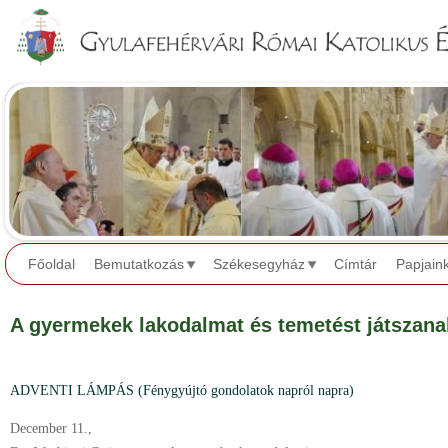
Jump to navigation
Főoldal
Bemutatkozás
Székesegyház
Címtár
Papjain
A gyermekek lakodalmat és temetést játszan
ADVENTI LÁMPÁS (Fénygyújtó gondolatok napról napra)
December 11.,