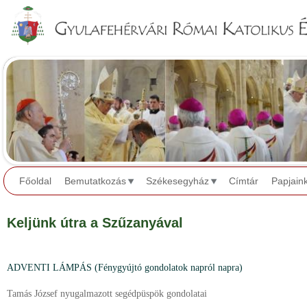
Jump to navigation
Főoldal
Bemutatkozás
Székesegyház
Címtár
Papjain
Keljünk útra a Szűzanyával
ADVENTI LÁMPÁS (Fénygyújtó gondolatok napról napra)
Tamás József nyugalmazott segédpüspök gondolatai