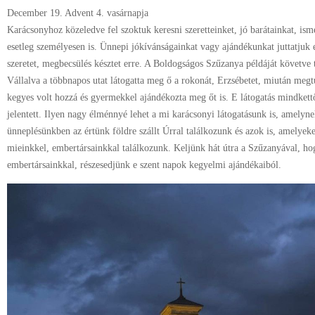
December 19. Advent 4. vasárnapja
Karácsonyhoz közeledve fel szoktuk keresni szeretteinket, jó barátainkat, is
esetleg személyesen is. Ünnepi jókívánságainkat vagy ajándékunkat juttatjuk 
szeretet, megbecsülés késztet erre. A Boldogságos Szűzanya példáját követve t
Vállalva a többnapos utat látogatta meg ő a rokonát, Erzsébetet, miután megt
kegyes volt hozzá és gyermekkel ajándékozta meg őt is. E látogatás mindket
jelentett. Ilyen nagy élménnyé lehet a mi karácsonyi látogatásunk is, amely
ünneplésünkben az értünk földre szállt Úrral találkozunk és azok is, amelyek
mieinkkel, embertársainkkal találkozunk. Keljünk hát útra a Szűzanyával, hog
embertársainkkal, részesedjünk e szent napok kegyelmi ajándékaiból.