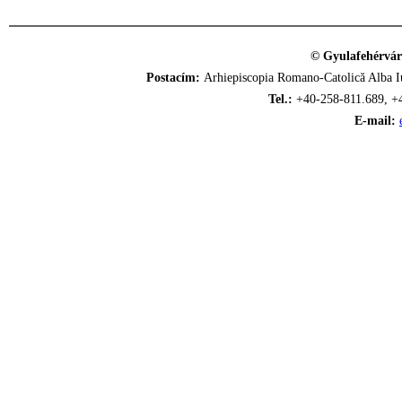
© Gyulafehérvár
Postacím:
Arhiepiscopia Romano-Catolică Alba Iu
Tel.:
+40-258-811.689, +
E-mail: