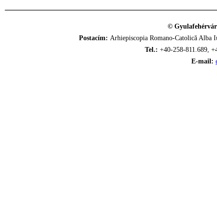
© Gyulafehérvár
Postacím:
Arhiepiscopia Romano-Catolică Alba Iu
Tel.:
+40-258-811.689, +
E-mail: