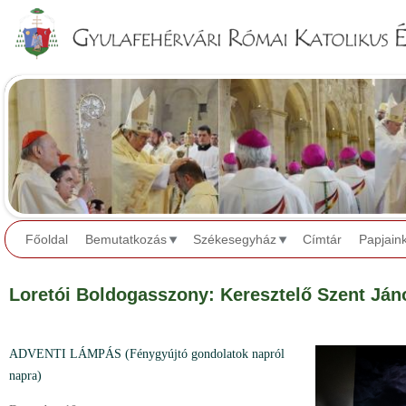
Jump to navigation
Főoldal
Bemutatkozás
Székesegyház
Címtár
Papjain
Loretói Boldogasszony: Keresztelő Szent Já
ADVENTI LÁMPÁS (Fénygyújtó gondolatok napról
napra)