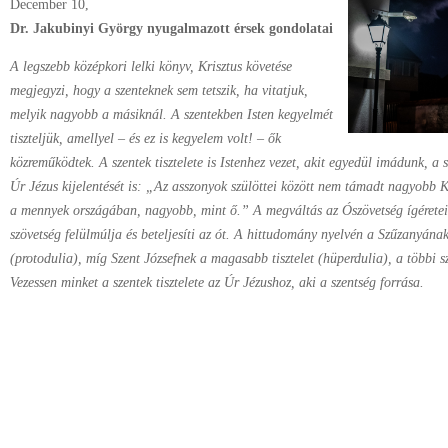
December 10,
Dr. Jakubinyi György nyugalmazott érsek gondolatai
A legszebb középkori lelki könyv, Krisztus követése
megjegyzi, hogy a szenteknek sem tetszik, ha vitatjuk,
melyik nagyobb a másiknál. A szentekben Isten kegyelmét
tiszteljük, amellyel – és ez is kegyelem volt! – ők
közreműködtek. A szentek tisztelete is Istenhez vezet, akit egyedül imádunk, a sz
Úr Jézus kijelentését is: „Az asszonyok szülöttei között nem támadt nagyobb K
a mennyek országában, nagyobb, mint ő.” A megváltás az Ószövetség ígéreteine
szövetség felülmúlja és beteljesíti az ót. A hittudomány nyelvén a Szűzanyának j
(protodulia), míg Szent Józsefnek a magasabb tisztelet (hüperdulia), a többi sz
Vezessen minket a szentek tisztelete az Úr Jézushoz, aki a szentség forrása.