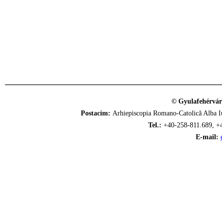
© Gyulafehérvár
Postacím:
Arhiepiscopia Romano-Catolică Alba Iu
Tel.:
+40-258-811.689, +
E-mail: