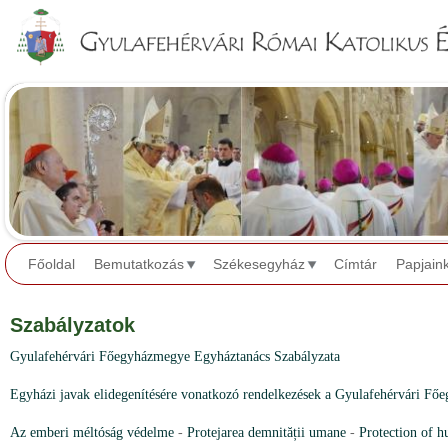
Jump to navigation
Főoldal
Bemutatkozás
Székesegyház
Címtár
Papjain
Szabályzatok
Gyulafehérvári Főegyházmegye Egyháztanács Szabályzata
Egyházi javak elidegenítésére vonatkozó rendelkezések a Gyulafehérvári F
Az emberi méltóság védelme
-
Protejarea demnității umane
-
Protection of h