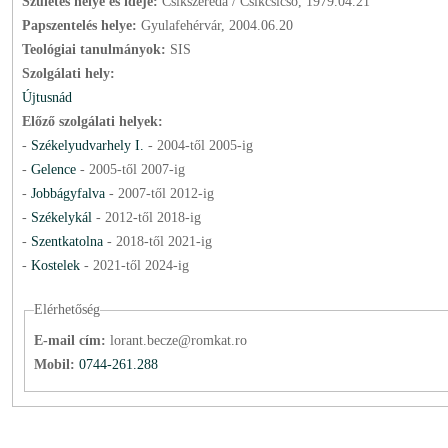
Születés helye és ideje:
Csíkszereda / Csíkcsicsó, 1979.04.21
Papszentelés helye:
Gyulafehérvár, 2004.06.20
Teológiai tanulmányok:
SIS
Szolgálati hely:
Újtusnád
Előző szolgálati helyek:
-
Székelyudvarhely I.
-
2004
-től
2005
-ig
-
Gelence
-
2005
-től
2007
-ig
-
Jobbágyfalva
-
2007
-től
2012
-ig
-
Székelykál
-
2012
-től
2018
-ig
-
Szentkatolna
-
2018
-től
2021
-ig
-
Kostelek
-
2021
-től
2024
-ig
Elérhetőség
E-mail cím:
lorant.becze@romkat.ro
Mobil:
0744-261.288