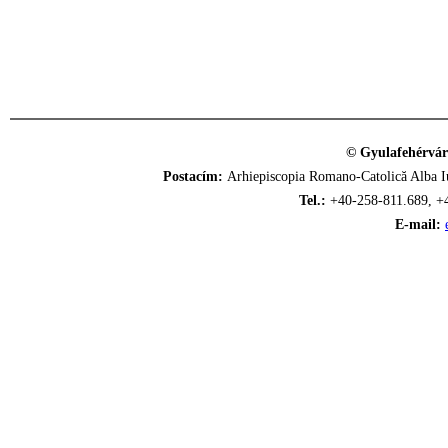
© Gyulafehérvár
Postacím:
Arhiepiscopia Romano-Catolică Alba Iu
Tel.:
+40-258-811.689, +
E-mail: