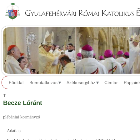
Jump to navigation
Főoldal
Bemutatkozás
Székesegyház
Címtár
Papjain
T.
Becze Lóránt
plébániai kormányzó
Adatlap