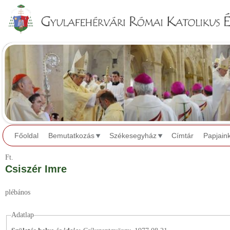
Jump to navigation
Főoldal
Bemutatkozás
Székesegyház
Címtár
Papjain
Ft.
Csiszér Imre
plébános
Adatlap