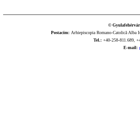
© Gyulafehérvár
Postacím:
Arhiepiscopia Romano-Catolică Alba Iu
Tel.:
+40-258-811.689, +
E-mail: