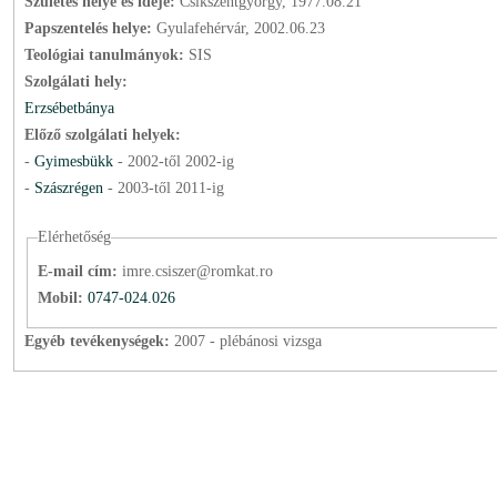
Születés helye és ideje:
Csíkszentgyörgy, 1977.08.21
Papszentelés helye:
Gyulafehérvár, 2002.06.23
Teológiai tanulmányok:
SIS
Szolgálati hely:
Erzsébetbánya
Előző szolgálati helyek:
-
Gyimesbükk
-
2002
-től
2002
-ig
-
Szászrégen
-
2003
-től
2011
-ig
Elérhetőség
E-mail cím:
imre.csiszer@romkat.ro
Mobil:
0747-024.026
Egyéb tevékenységek:
2007 - plébánosi vizsga