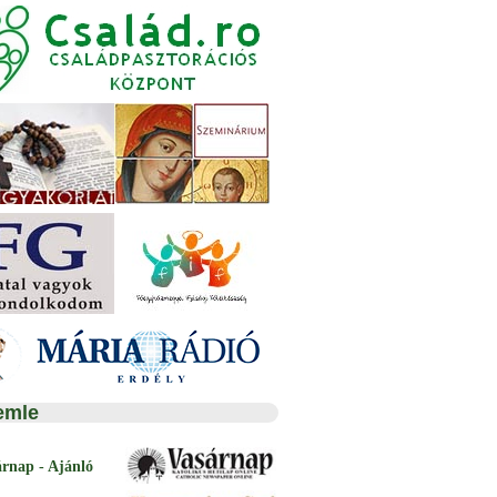
emle
árnap - Ajánló