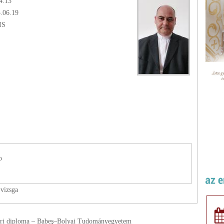
4.13
5.06.19
IS
o
 vizsga
teri diploma – Babeş–Bolyai Tudományegyetem