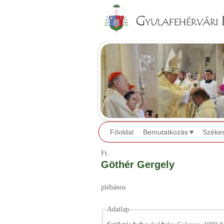
Főoldal
Bemutatkozás
Széke
Ft.
Göthér Gergely
plébános
Adatlap