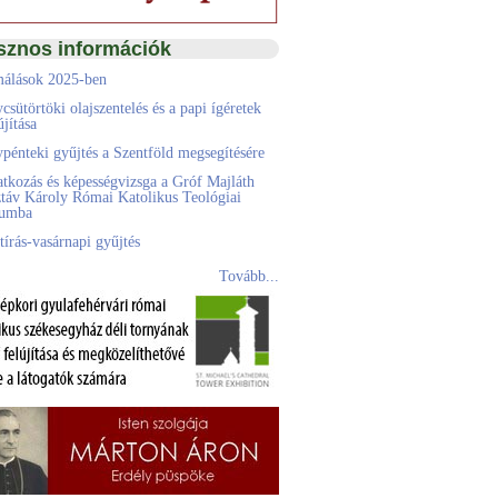
sznos információk
álások 2025-ben
csütörtöki olajszentelés és a papi ígéretek
jítása
pénteki gyűjtés a Szentföld megsegítésére
atkozás és képességvizsga a Gróf Majláth
táv Károly Római Katolikus Teológiai
eumba
tírás-vasárnapi gyűjtés
Tovább...