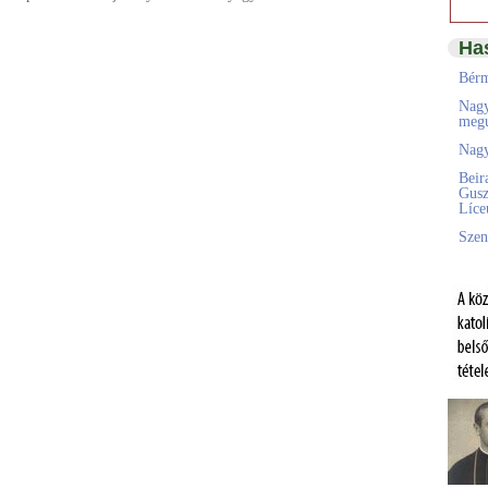
Ha
Bérm
Nagy
megú
Nagy
Beir
Gusz
Líc
Szen