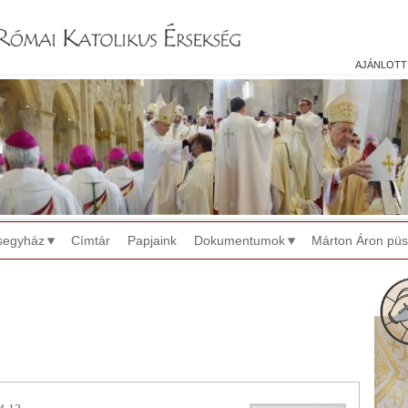
Jump to navigation
ajánlott
segyház
Címtár
Papjaink
Dokumentumok
Márton Áron pü