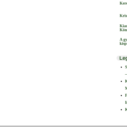
Ker
Kris
Kia
Kön
A gy
kis
Le
–
F
I
K