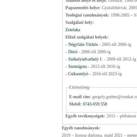
Születés helye és ideje:
Gelence, 1980.0
Papszentelés helye:
Gyulafehérvár, 200
Teológiai tanulmányok:
1998-2005 – S
Szolgálati hely:
Zetelaka
Előző szolgálati helyek:
-
Négyfalu-Türkös
-
2005
-től
2006
-ig
-
Ditró
-
2006
-től
2009
-ig
-
Székelyudvarhely I.
-
2009
-től
2012
-ig
-
Szentágota
-
2012
-től
2016
-ig
-
Csíksomlyó
-
2016
-től
2023
-ig
Elérhetőség
E-mail cím:
gergely.gother@romkat.r
Mobil:
0743-059.558
Egyéb tevékenységek:
2015 – plébánosi
Egyéb tanulmányok:
2019 – licensz diploma, majd 2021 – mes