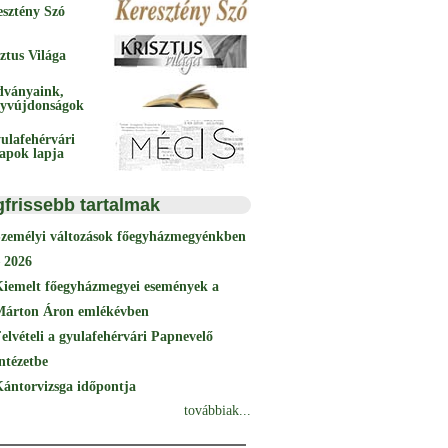
esztény Szó
ztus Világa
dványaink,
yvújdonságok
ulafehérvári
papok lapja
gfrissebb tartalmak
Személyi változások főegyházmegyénkben
 2026
Kiemelt főegyházmegyei események a
Márton Áron emlékévben
elvételi a gyulafehérvári Papnevelő
ntézetbe
ántorvizsga időpontja
továbbiak...