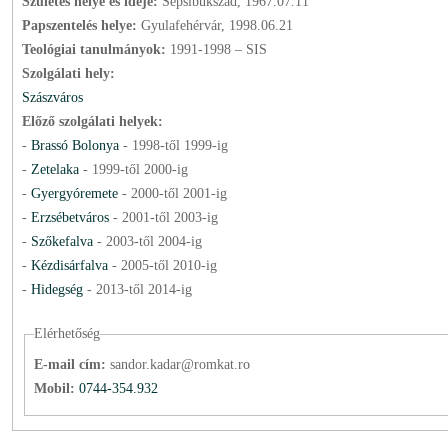
Születés helye és ideje:
Sepsibükszád, 1967.07.11
Papszentelés helye:
Gyulafehérvár, 1998.06.21
Teológiai tanulmányok:
1991-1998 – SIS
Szolgálati hely:
Szászváros
Előző szolgálati helyek:
-
Brassó Bolonya
-
1998
-től
1999
-ig
-
Zetelaka
-
1999
-től
2000
-ig
-
Gyergyóremete
-
2000
-től
2001
-ig
-
Erzsébetváros
-
2001
-től
2003
-ig
-
Szőkefalva
-
2003
-től
2004
-ig
-
Kézdisárfalva
-
2005
-től
2010
-ig
-
Hidegség
-
2013
-től
2014
-ig
Elérhetőség
E-mail cím:
sandor.kadar@romkat.ro
Mobil:
0744-354.932