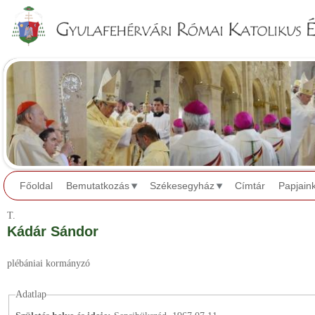
Jump to navigation
Főoldal
Bemutatkozás
Székesegyház
Címtár
Papjain
T.
Kádár Sándor
plébániai kormányzó
Adatlap