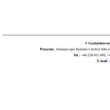
© Gyulafehérvár
Postacím:
Arhiepiscopia Romano-Catolică Alba Iu
Tel.:
+40-258-811.689, +
E-mail: