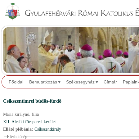
Jump to navigation
Főoldal
Bemutatkozás
Székesegyház
Címtár
Papjain
Csíkszentimrei büdös-fürdő
Mária királynő,
filia
XII. Alcsíki főesperesi kerület
Ellátó plébánia:
Csíkszentkirály
Elérhetőség