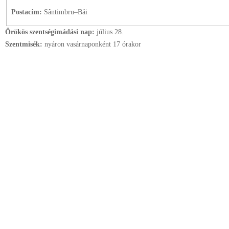
Postacím:
Sântimbru–Băi
Örökös szentségimádási nap:
július
28.
Szentmisék:
nyáron vasárnaponként 17 órakor