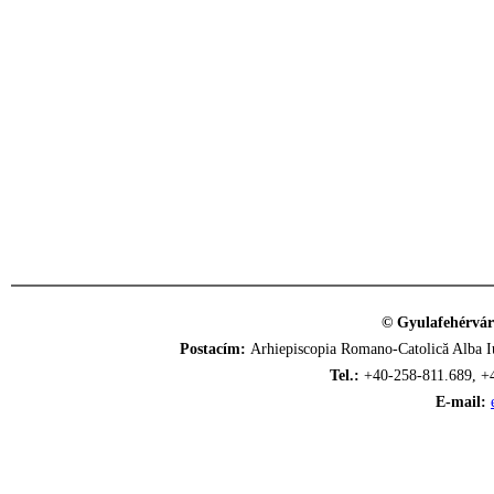
© Gyulafehérvár
Postacím:
Arhiepiscopia Romano-Catolică Alba Iu
Tel.:
+40-258-811.689, +
E-mail: