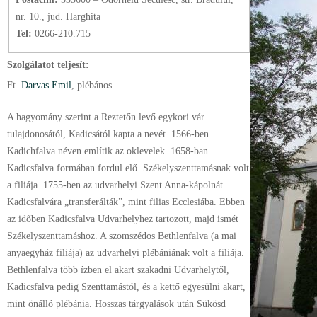
nr. 10., jud. Harghita
Tel:
0266-210.715
Szolgálatot teljesít:
Ft.
Darvas Emil
, plébános
A hagyomány szerint a Reztetőn levő egykori vár
tulajdonosától, Kadicsától kapta a nevét. 1566-ben
Kadichfalva néven említik az oklevelek. 1658-ban
Kadicsfalva formában fordul elő. Székelyszenttamásnak volt
a filiája. 1755-ben az udvarhelyi Szent Anna-kápolnát
Kadicsfalvára „transferálták”, mint filias Ecclesiába. Ebben
az időben Kadicsfalva Udvarhelyhez tartozott, majd ismét
Székelyszenttamáshoz. A szomszédos Bethlenfalva (a mai
anyaegyház filiája) az udvarhelyi plébániának volt a filiája.
Bethlenfalva több ízben el akart szakadni Udvarhelytől,
Kadicsfalva pedig Szenttamástól, és a kettő egyesülni akart,
mint önálló plébánia. Hosszas tárgyalások után Sükösd