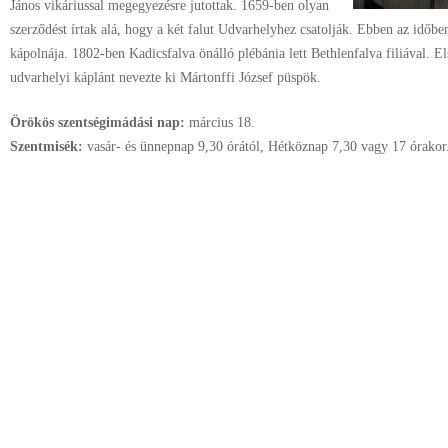
János vikáriussal megegyezésre jutottak. 1659-ben olyan
szerződést írtak alá, hogy a két falut Udvarhelyhez csatolják. Ebben az időb
kápolnája. 1802-ben Kadicsfalva önálló plébánia lett Bethlenfalva filiával. 
udvarhelyi káplánt nevezte ki Mártonffi József püspök.
Örökös szentségimádási nap:
március
18.
Szentmisék:
vasár- és ünnepnap 9,30 órától, Hétköznap 7,30 vagy 17 órakor