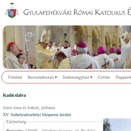
Jump to navigation
Főoldal
Bemutatkozás
Székesegyház
Címtár
Papjain
Kadicsfalva
Szent Anna és Joákim,
plébánia
XV. Székelyudvarhelyi főesperesi kerület
Elérhetőség
Postacím:
535600 – Odorheiu Secuiesc, str. Bradului,