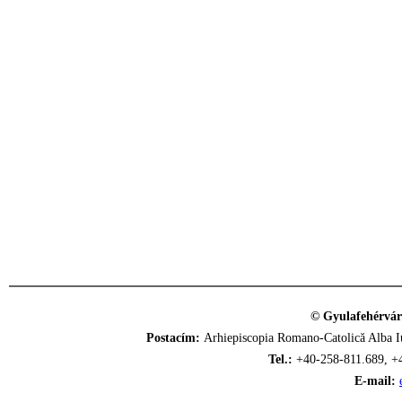
© Gyulafehérvár
Postacím:
Arhiepiscopia Romano-Catolică Alba Iu
Tel.:
+40-258-811.689, +
E-mail: