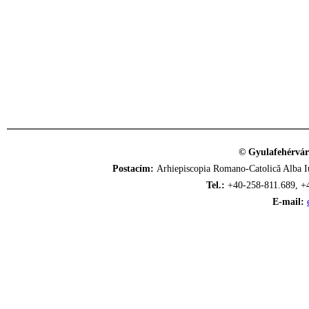
© Gyulafehérvár
Postacím:
Arhiepiscopia Romano-Catolică Alba Iu
Tel.:
+40-258-811.689, +
E-mail: