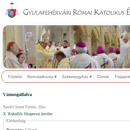
Jump to navigation
Főoldal
Bemutatkozás
Székesegyház
Címtár
Papjain
Vámosgálfalva
Xavéri Szent Ferenc,
filia
X. Küküllői főesperesi kerület
Elérhetőség
Postacím:
Găneşti