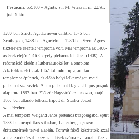
Postacím:
555100 – Agnița, str. M. Viteazul, nr. 22/A.,
jud. Sibiu
1280-ban Sancta Agatha néven említik. 1376-ban
Zenthagota, 1488-ban Agnetelntal. 1280-ban Szent Ágnes
tiszteletére szentelt temploma volt. Mai temploma az 1400-
as évek elején épült Gergely plébános idejében (1409). A
reformáció idején a lutheránusoké lett a templom.
A katolikus élet csak 1867-től indult újra, amikor
templomot építettek, és előbb helyi lelkészséget, majd
plébániát szerveztek. A mai plébániát Haynald Lajos püspök
alapította 1863-ban. Először Nagysinkhez tartozott, majd
1867-ben állandó lelkészt kapott dr. Starker József
személyében.
A mai templom Weigand János plébános buzgóságából épült
1888-ban neogótikus stílusban, Lattenberg segesvári
építészmérnök tervei alapján. Tornyát fából készítették azzal
a meggondolással, hogy ha a hívek száma gyarapodni fog, a