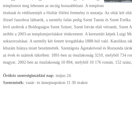
templomot meg lehessen az utcáig hosszabbítani. A templom
titulusát és védőszentjét a főoltár fölötti festmény is mutatja. Az oltár két ol
József faszobrai láthatók, a szentély falán pedig Szent Tamás és Szent Etelk
levő szobrok a Boldogságos Szent Szüzet, Szent István első vértanút, Szent An
utóbbi a 2003-as templomjavításkor tönkrement. A keresztúti képek Luigi Mo
sokszorosításai. A szentély két festett üvegablaka 1888-ból való. Katolikus is
létszám hiánya miatt beszüntették. Szentágota Ágotakövesd és Rozsonda társk
az évek és számok tükrében: 1891-ben az összlakosság 3210, melyből 734 ro
magyar; 2002-ben az összlakosság 10 894, melyből 10 176 román, 152 szász,
Örökös szentségimádási nap:
május
24.
Szentmisék:
vasár- és ünnepnapokon 11:30 órakor