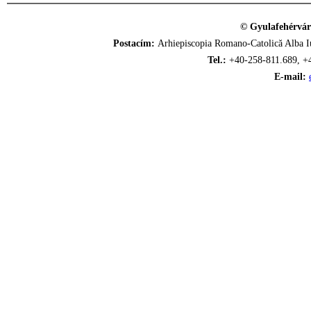
© Gyulafehérvár
Postacím:
Arhiepiscopia Romano-Catolică Alba Iu
Tel.:
+40-258-811.689, +
E-mail: