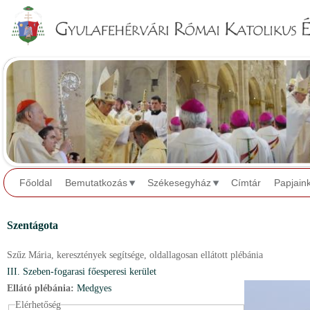
Jump to navigation
Főoldal
Bemutatkozás
Székesegyház
Címtár
Papjain
Szentágota
Szűz Mária, keresztények segítsége,
oldallagosan ellátott plébánia
III. Szeben-fogarasi főesperesi kerület
Ellátó plébánia:
Medgyes
Elérhetőség