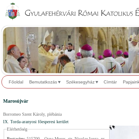
Jump to navigation
Főoldal
Bemutatkozás
Székesegyház
Címtár
Papjain
Marosújvár
Borromeo Szent Károly,
plébánia
IX. Torda-aranyosi főesperesi kerület
Elérhetőség
Postacím:
515700 – Ocna Mureș, str. Nicolae Iorga, nr.