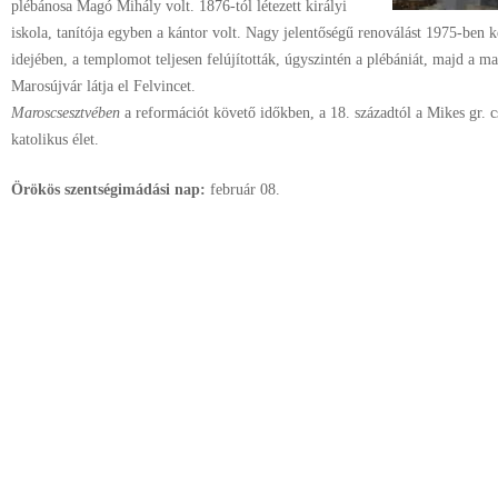
plébánosa Magó Mihály volt. 1876-tól létezett királyi
iskola, tanítója egyben a kántor volt. Nagy jelentőségű renoválást 1975-ben 
idejében, a templomot teljesen felújították, úgyszintén a plébániát, majd a m
Marosújvár látja el Felvincet.
Maroscsesztvében
a reformációt követő időkben, a 18. századtól a Mikes gr. c
katolikus élet.
Örökös szentségimádási nap:
február
08.