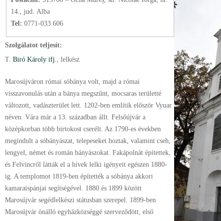
14., jud. Alba
Tel:
0771-033.606
Szolgálatot teljesít:
T.
Biró Károly ifj.
, lelkész
Marosújváron római sóbánya volt, majd a római
visszavonulás után a bánya megszűnt, mocsaras területté
változott, vadászterület lett. 1202-ben említik először Vyuar
néven. Vára már a 13. században állt. Felsőújvár a
középkorban több birtokost cserélt. Az 1790-es években
megindult a sóbányászat, telepeseket hoztak, valamint cseh,
lengyel, német és román bányászokat. Fakápolnát építettek,
és Felvincről látták el a hívek lelki igényeit egészen 1880-
ig. A templomot 1819-ben építették a sóbánya akkori
kamaraispánjai segítségével. 1880 és 1899 között
Marosújvár segédlelkészi státusban szerepel. 1899-ben
Marosújvár önálló egyházközséggé szerveződött, első