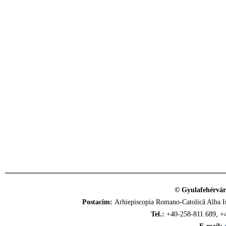
© Gyulafehérvár
Postacím:
Arhiepiscopia Romano-Catolică Alba Iu
Tel.:
+40-258-811.689, +