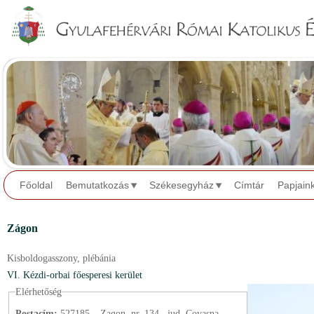
Jump to navigation
Főoldal
Bemutatkozás
Székesegyház
Címtár
Papjain
Zágon
Kisboldogasszony,
plébánia
VI. Kézdi-orbai főesperesi kerület
Elérhetőség
Postacím:
527185 – Zagon, nr. 134., jud. Covasna