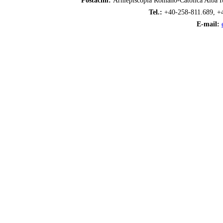
Postacím:
Arhiepiscopia Romano-Catolică Alba Iu
Tel.:
+40-258-811.689, +
E-mail: