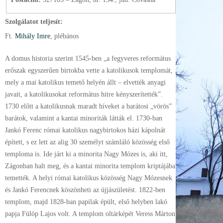
Szolgálatot teljesít:
Ft.
Mihály Imre
, plébános
A domus historia szerint 1545-ben „a fegyveres református
erőszak egyszerűen birtokba vette a katolikusok templomát,
mely a mai katolikus temető helyén állt – elvették anyagi
javait, a katolikusokat református hitre kényszerítették”.
1730 előtt a katolikusnak maradt híveket a barátosi „vörös”
barátok, valamint a kantai minoriták látták el. 1730-ban
Jankó Ferenc római katolikus nagybirtokos házi kápolnát
épített, s ez lett az alig 30 személyt számláló közösség első
temploma is. Ide járt ki a minorita Nagy Mózes is, aki itt,
Zágonban halt meg, és a kantai minorita templom kriptájába
temették. A helyi római katolikus közösség Nagy Mózesnek
és Jankó Ferencnek köszönheti az újjászületést. 1822-ben
templom, majd 1828-ban papilak épült, első helyben lakó
papja Fülöp Lajos volt. A templom oltárképét Veress Márton