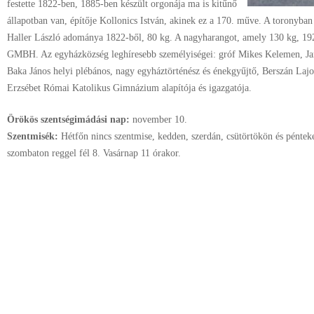
festette 1822-ben, 1885-ben készült orgonája ma is kitűnő
állapotban van, építője Kollonics István, akinek ez a 170. műve. A toronyban 
Haller László adománya 1822-ből, 80 kg. A nagyharangot, amely 130 kg, 19
GMBH. Az egyházközség leghíresebb személyiségei: gróf Mikes Kelemen, Ja
Baka János helyi plébános, nagy egyháztörténész és énekgyűjtő, Berszán Laj
Erzsébet Római Katolikus Gimnázium alapítója és igazgatója.
Örökös szentségimádási nap:
november
10.
Szentmisék:
Hétfőn nincs szentmise, kedden, szerdán, csütörtökön és pénteke
szombaton reggel fél 8. Vasárnap 11 órakor.