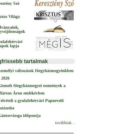
esztény Szó
ztus Világa
dványaink,
yvújdonságok
ulafehérvári
papok lapja
gfrissebb tartalmak
Személyi változások főegyházmegyénkben
 2026
Kiemelt főegyházmegyei események a
Márton Áron emlékévben
elvételi a gyulafehérvári Papnevelő
ntézetbe
ántorvizsga időpontja
továbbiak...