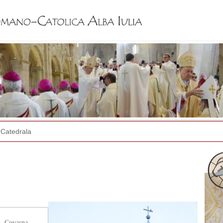
Jump to navigation
Catedrala
 jud. Covasna