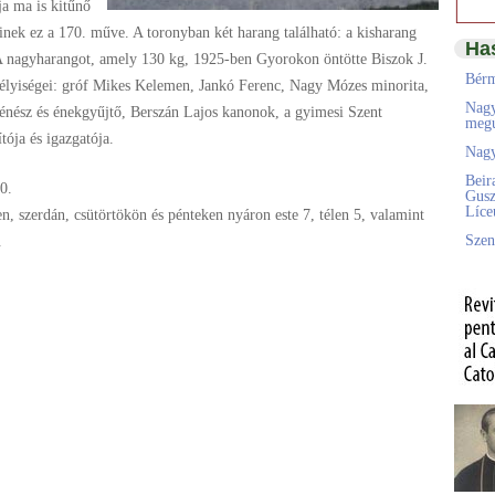
ja ma is kitűnő
kinek ez a 170. műve. A toronyban két harang található: a kisharang
Ha
A nagyharangot, amely 130 kg, 1925-ben Gyorokon öntötte Biszok J.
Bérm
lyiségei: gróf Mikes Kelemen, Jankó Ferenc, Nagy Mózes minorita,
Nagy
ténész és énekgyűjtő, Berszán Lajos kanonok, a gyimesi Szent
megú
ója és igazgatója.
Nagy
Beir
0.
Gusz
Líc
n, szerdán, csütörtökön és pénteken nyáron este 7, télen 5, valamint
Szen
.