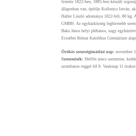
festette 1822-ben, 1885-ben készült orgoná
állapotban van, építője Kollonics István, a
Haller László adománya 1822-ből, 80 kg. 
GMBH. Az egyházközség leghíresebb szemé
Baka János helyi plébános, nagy egyháztör
Erzsébet Római Katolikus Gimnázium alapít
Örökös szentségimádási nap:
november
1
Szentmisék:
Hétfőn nincs szentmise, kedde
szombaton reggel fél 8. Vasárnap 11 órakor