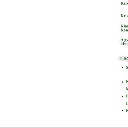
Ker
Kris
Kia
Kön
A gy
kis
Le
–
F
I
K