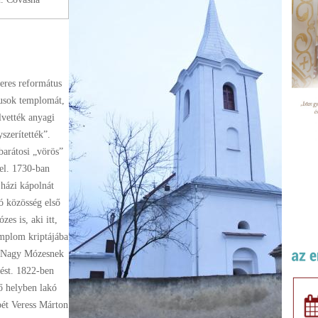
eres református
kusok templomát,
lvették anyagi
szerítették”.
barátosi „vörös”
 el. 1730-ban
házi kápolnát
ló közösség első
es is, aki itt,
emplom kriptájába
g Nagy Mózesnek
tést. 1822-ben
ő helyben lakó
pét Veress Márton