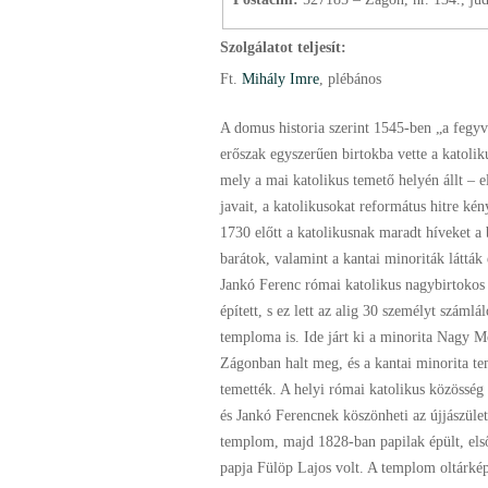
Szolgálatot teljesít:
Ft.
Mihály Imre
, plébános
A domus historia szerint 1545-ben „a fegyv
erőszak egyszerűen birtokba vette a katoli
mely a mai katolikus temető helyén állt – e
javait, a katolikusokat református hitre kény
1730 előtt a katolikusnak maradt híveket a 
barátok, valamint a kantai minoriták látták
Jankó Ferenc római katolikus nagybirtokos 
épített, s ez lett az alig 30 személyt számlá
temploma is. Ide járt ki a minorita Nagy Móz
Zágonban halt meg, és a kantai minorita t
temették. A helyi római katolikus közössé
és Jankó Ferencnek köszönheti az újjászüle
templom, majd 1828-ban papilak épült, els
papja Fülöp Lajos volt. A templom oltárké