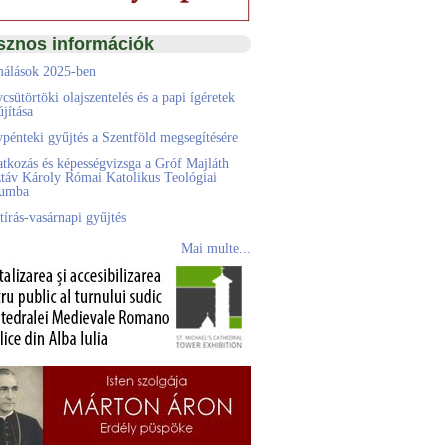
sznos információk
álások 2025-ben
csütörtöki olajszentelés és a papi ígéretek
jítása
pénteki gyűjtés a Szentföld megsegítésére
atkozás és képességvizsga a Gróf Majláth
táv Károly Római Katolikus Teológiai
eumba
tírás-vasárnapi gyűjtés
Mai multe...