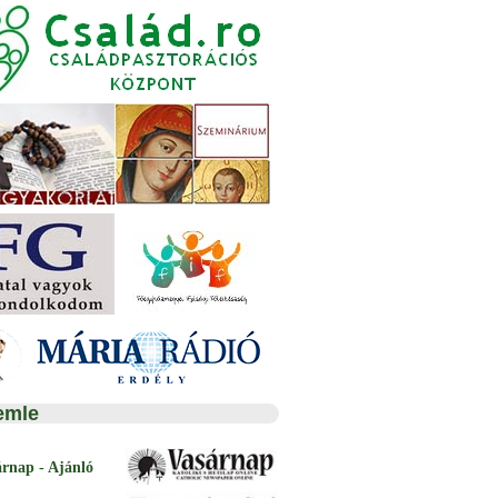
emle
árnap - Ajánló