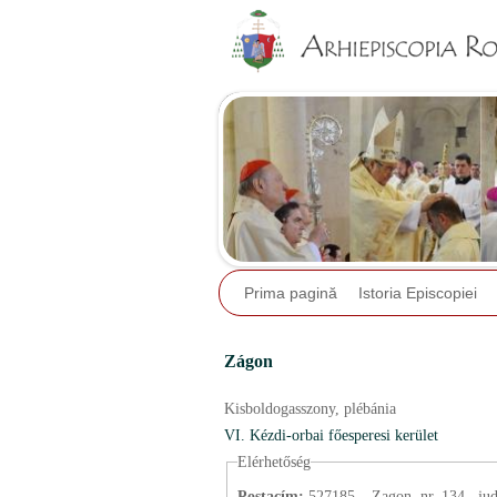
Prima pagină
Istoria Episcopiei
Zágon
Kisboldogasszony,
plébánia
VI. Kézdi-orbai főesperesi kerület
Elérhetőség
Postacím:
527185 – Zagon, nr. 134.,