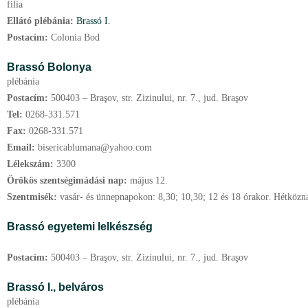
filia
Ellátó plébánia:
Brassó I.
Postacím:
Colonia Bod
Brassó Bolonya
plébánia
Postacím:
500403 – Braşov, str. Zizinului, nr. 7., jud. Braşov
Tel:
0268-331.571
Fax:
0268-331.571
Email:
bisericablumana@yahoo.com
Lélekszám:
3300
Örökös szentségimádási nap:
május
12.
Szentmisék:
vasár- és ünnepnapokon: 8,30; 10,30; 12 és 18 órakor. Hétközna
Brassó egyetemi lelkészség
Postacím:
500403 – Braşov, str. Zizinului, nr. 7., jud. Braşov
Brassó I.,
belváros
plébánia