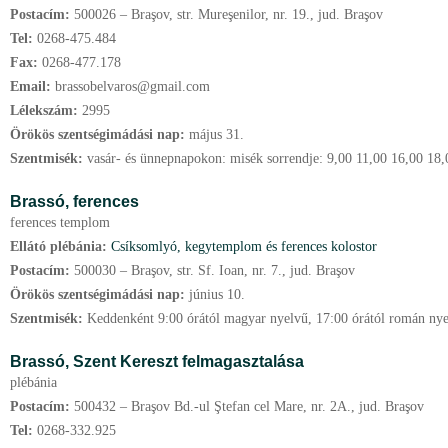
Postacím:
500026 – Braşov, str. Mureşenilor, nr. 19., jud. Braşov
Tel:
0268-475.484
Fax:
0268-477.178
Email:
brassobelvaros@gmail.com
Lélekszám:
2995
Örökös szentségimádási nap:
május
31.
Szentmisék:
vasár- és ünnepnapokon: misék sorrendje: 9,00 11,00 16,00 18,
Brassó, ferences
ferences templom
Ellátó plébánia:
Csíksomlyó, kegytemplom és ferences kolostor
Postacím:
500030 – Braşov, str. Sf. Ioan, nr. 7., jud. Braşov
Örökös szentségimádási nap:
június
10.
Szentmisék:
Keddenként 9:00 órától magyar nyelvű, 17:00 órától román ny
Brassó, Szent Kereszt felmagasztalása
plébánia
Postacím:
500432 – Braşov Bd.-ul Ştefan cel Mare, nr. 2A., jud. Braşov
Tel:
0268-332.925