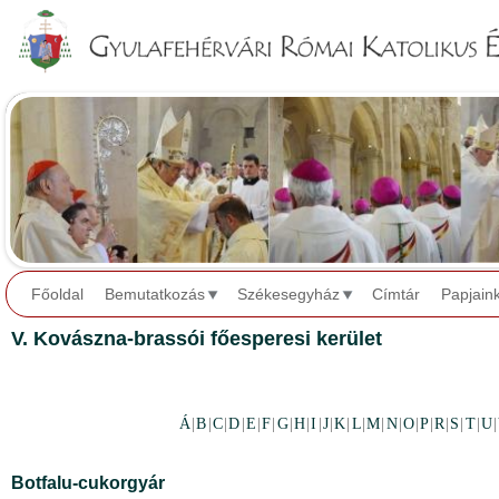
Jump to navigation
Főoldal
Bemutatkozás
Székesegyház
Címtár
Papjain
V. Kovászna-brassói főesperesi kerület
Á
|
B
|
C
|
D
|
E
|
F
|
G
|
H
|
I
|
J
|
K
|
L
|
M
|
N
|
O
|
P
|
R
|
S
|
T
|
U
|
Botfalu-cukorgyár