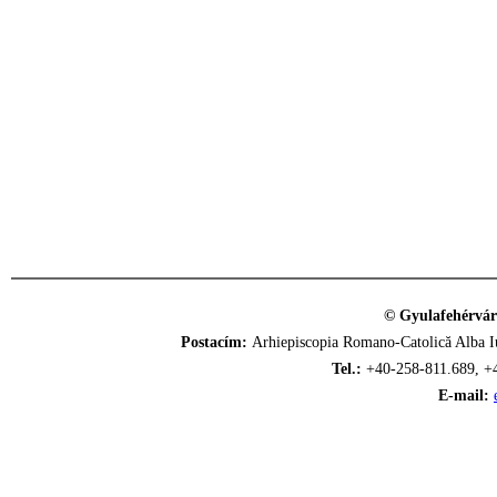
© Gyulafehérvár
Postacím:
Arhiepiscopia Romano-Catolică Alba Iu
Tel.:
+40-258-811.689, +
E-mail: