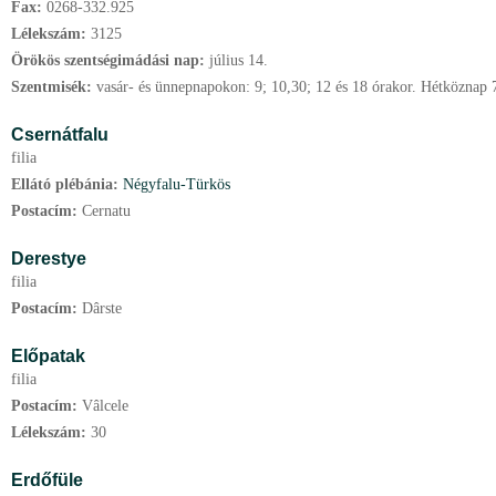
Fax:
0268-332.925
Lélekszám:
3125
Örökös szentségimádási nap:
július
14.
Szentmisék:
vasár- és ünnepnapokon: 9; 10,30; 12 és 18 órakor. Hétköznap 
Csernátfalu
filia
Ellátó plébánia:
Négyfalu-Türkös
Postacím:
Cernatu
Derestye
filia
Postacím:
Dârste
Előpatak
filia
Postacím:
Vâlcele
Lélekszám:
30
Erdőfüle