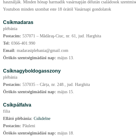
használják. Minden hónap harmadik vasárnapján délután családosok szentmiséj
Youtubon minden szombat este 18 órától Vasárnapi gondolatok
Csíkmadaras
plébánia
Postacím:
537071 – Mădăraş-Ciuc, nr. 61, jud. Harghita
Tel:
0366-401.990
Email:
madarasiplebania@gmail.com
Örökös szentségimádási nap:
május
13.
Csíknagyboldogasszony
plébánia
Postacím:
537035 – Cârța, nr. 248., jud. Harghita
Örökös szentségimádási nap:
május
15.
Csíkpálfalva
filia
Ellátó plébánia:
Csíkdelne
Postacím:
Păuleni
Örökös szentségimádási nap:
május
18.