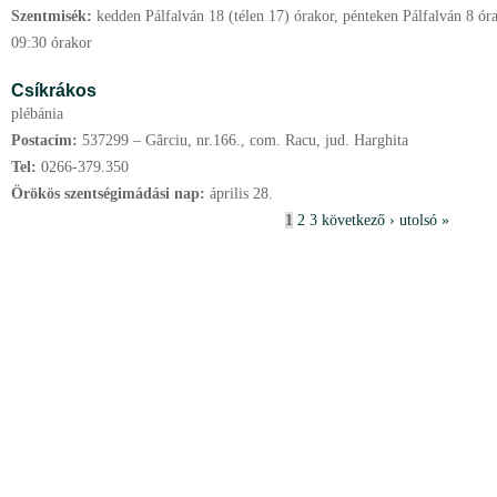
Szentmisék:
kedden Pálfalván 18 (télen 17) órakor, pénteken Pálfalván 8 ór
09:30 órakor
Csíkrákos
plébánia
Postacím:
537299 – Gârciu, nr.166., com. Racu, jud. Harghita
Tel:
0266-379.350
Örökös szentségimádási nap:
április
28.
O
1
2
3
következő ›
utolsó »
l
d
a
l
a
k