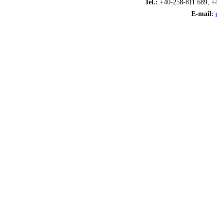
Tel.:
+40-258-811.689, +
E-mail: