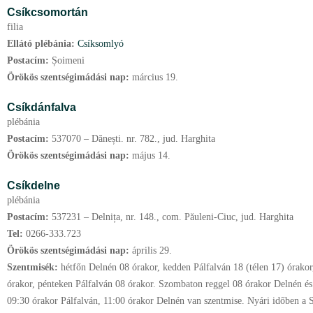
Csíkcsomortán
filia
Ellátó plébánia:
Csíksomlyó
Postacím:
Șoimeni
Örökös szentségimádási nap:
március
19.
Csíkdánfalva
plébánia
Postacím:
537070 – Dănești. nr. 782., jud. Harghita
Örökös szentségimádási nap:
május
14.
Csíkdelne
plébánia
Postacím:
537231 – Delnița, nr. 148., com. Păuleni-Ciuc, jud. Harghita
Tel:
0266-333.723
Örökös szentségimádási nap:
április
29.
Szentmisék:
hétfőn Delnén 08 órakor, kedden Pálfalván 18 (télen 17) órakor
órakor, pénteken Pálfalván 08 órakor. Szombaton reggel 08 órakor Delnén és
09:30 órakor Pálfalván, 11:00 órakor Delnén van szentmise. Nyári időben a