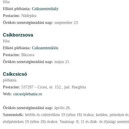
filia
Ellátó plébánia:
Csíkszentmihály
Postacím:
Nădejdea
Örökös szentségimádási nap:
szeptember
23.
Csíkborzsova
filia
Ellátó plébánia:
Csíkszentmiklós
Postacím:
Bârzava
Örökös szentségimádási nap:
május
21.
Csíkcsicsó
plébánia
Postacím:
537297 – Ciceu, nr. 152., jud. Harghita
Web:
csicsoiplebania.ro
Örökös szentségimádási nap:
április
26.
Szentmisék:
hétfőn és csütörtökön 19 (télen 18) órakor, kedden, pénteken é
elsőpénteken 19 (télen 18) órakor. Vasárnap: 8; 11 és diák- és ifjúsági szentmi