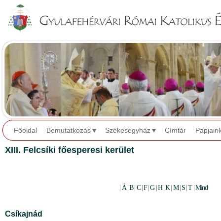
Jump to navigation
Főoldal
Bemutatkozás
Székesegyház
Címtár
Papjain
XIII. Felcsíki főesperesi kerület
|
Á
|
B
|
C
|
F
|
G
|
H
|
K
|
M
|
S
|
T
|
Mind
Csíkajnád