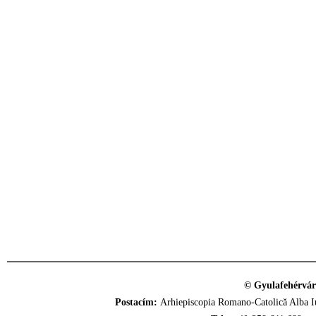
© Gyulafehérvár
Postacím:
Arhiepiscopia Romano-Catolică Alba Iu