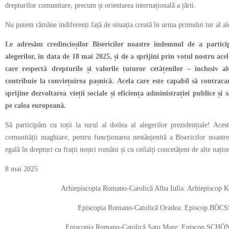
drepturilor comunitare, precum și orientarea internațională a țării.
Nu putem rămâne indiferenți față de situația creată în urma primului tur al al
Le adresăm credincioșilor Bisericilor noastre îndemnul de a particip
alegerilor, în data de 18 mai 2025, și de a sprijini prin votul nostru ace
care respectă drepturile și valorile tuturor cetățenilor – inclusiv a
contribuie la conviețuirea pașnică.
Acela care este capabil să contracar
sprijine dezvoltarea vieții sociale și eficiența administrației publice 
pe calea europeană.
Să participăm cu toții la turul al doilea al alegerilor prezidențiale! Acest
comunității maghiare, pentru funcționarea nestânjenită a Bisericilor noastre
egală în drepturi cu frații noștri români și cu ceilalți concetățeni de alte națion
8 mai 2025
Arhiepiscopia Romano-Catolică Alba Iulia: Arhiepisco
Episcopia Romano-Catolică Oradea: Episcop BÖCS
Episcopia Romano-Catolică Satu Mare: Episcop SC