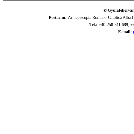
© Gyulafehérvár
Postacím:
Arhiepiscopia Romano-Catolică Alba Iu
Tel.:
+40-258-811.689, +
E-mail: