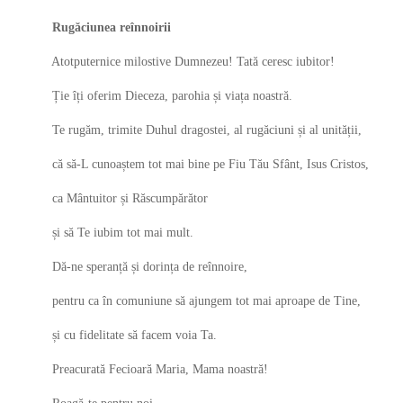
Rugăciunea reînnoirii
Atotputernice milostive Dumnezeu! Tată ceresc iubitor!
Ție îți oferim Dieceza, parohia și viața noastră.
Te rugăm, trimite Duhul dragostei, al rugăciuni și al unității,
că să-L cunoaștem tot mai bine pe Fiu Tău Sfânt, Isus Cristos,
ca Mântuitor și Răscumpărător
și să Te iubim tot mai mult.
Dă-ne speranță și dorința de reînnoire,
pentru ca în comuniune să ajungem tot mai aproape de Tine,
și cu fidelitate să facem voia Ta.
Preacurată Fecioară Maria, Mama noastră!