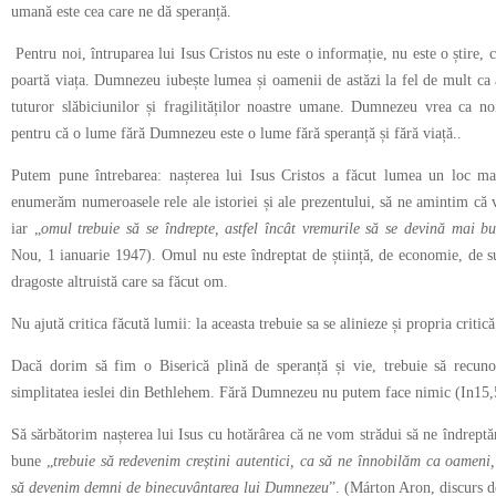
umană este cea care ne dă speranță.
Pentru noi, întruparea lui Isus Cristos nu este o informație, nu este o știre, c
poartă viața. Dumnezeu iubește lumea și oamenii de astăzi la fel de mult ca 
tuturor slăbiciunilor și fragilităților noastre umane. Dumnezeu vrea ca n
pentru că o lume fără Dumnezeu este o lume fără speranță și fără viață..
Putem pune întrebarea: nașterea lui Isus Cristos a făcut lumea un loc ma
enumerăm numeroasele rele ale istoriei și ale prezentului, să ne amintim că 
iar „
omul trebuie să se îndrepte, astfel încât vremurile să se devină mai b
Nou, 1 ianuarie 1947). Omul nu este îndreptat de știință, de economie, de su
dragoste altruistă care sa făcut om.
Nu ajută critica făcută lumii: la aceasta trebuie sa se alinieze și propria critică
Dacă dorim să fim o Biserică plină de speranță și vie, trebuie să recuno
simplitatea ieslei din Bethlehem. Fără Dumnezeu nu putem face nimic (In15,5
Să sărbătorim nașterea lui Isus cu hotărârea că ne vom strădui să ne îndrept
bune „
trebuie să redevenim creștini autentici, ca să ne înnobilăm ca oamen
să devenim demni de binecuvântarea lui Dumnezeu
”. (Márton Aron, discurs 