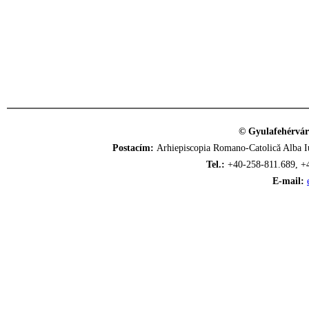
© Gyulafehérvár
Postacím:
Arhiepiscopia Romano-Catolică Alba Iu
Tel.:
+40-258-811.689, +
E-mail: