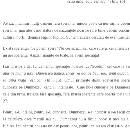
ci să aibă viaţă veșnică.”
(In 3,16)
Astăzi, întâlnim mulți oameni fără speranță, uneori poate că noi înșine vedem
speranță, mai ales când alături de năzuințele noastre spre bine vedem concur
cultura morții, domnia legilor lupilor. Suntem adesea derutați de evenimentel
Există speranță? Ce putem spera? Nu cei săraci, cei care suferă, cei înșelați s
nu are speranță. Așadar, înainte de toate, să avem speranță!
Isus Cristos a dat fundamentul speranței noastre lui Nicodim, cel care la viz
atât de mult a iubit Dumnezeu lumea, încât l-a dat pe Fiul său, unul născut, c
să aibă viaţă veșnică.
” (
In
3,16). Omul primește darul adevăratei spera
cunoască pe Dumnezeu, când Îl întâlnește. „Cine nu-l cunoaște pe Dumneze
cele din urmă trăiește fără speranță, fără marea speranță care poartă toată vi
27).
Pentru a-L întâlni, pentru a-L cunoaște, Dumnezeu s-a întrupat și s-a făcut o
să calculeze dacă merită sau nu. Dumnezeu nu a făcut lobby și nici nu a 
Iubirea Lui pentru noi este un dar pentru noi, pentru că nu am câștigat-o. Ace