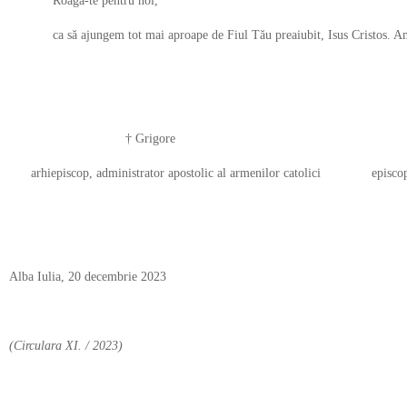
Roagă-te pentru noi,
ca să ajungem tot mai aproape de Fiul Tău preaiubit, Isus Cristos. A
† Grigore † Lad
arhiepiscop, administrator apostolic al armenilor catolici epis
Alba Iulia, 20 decembrie 2023
(Circulara XI. / 2023)