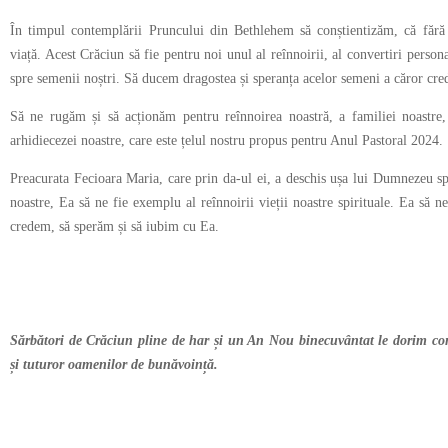
În timpul contemplării Pruncului din Bethlehem să conștientizăm, că fără
viață. Acest Crăciun să fie pentru noi unul al reînnoirii, al convertiri person
spre semenii noștri. Să ducem dragostea și speranța acelor semeni a căror cred
Să ne rugăm și să acționăm pentru reînnoirea noastră, a familiei noastre,
arhidiecezei noastre, care este țelul nostru propus pentru Anul Pastoral 2024.
Preacurata Fecioara Maria, care prin da-ul ei, a deschis ușa lui Dumnezeu sp
noastre, Ea să ne fie exemplu al reînnoirii vieții noastre spirituale. Ea să ne
credem, să sperăm și să iubim cu Ea.
Sărbători de Crăciun pline de har și un An Nou binecuvântat le
dorim
con
și tuturor oamenilor de bunăvoință.