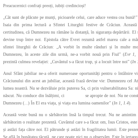
Preacucernici confrați preoți, iubiți credincioși!
„Cât sunt de plăcute pe munți, picioarele celui, care aduce vestea cea bună!”
Isaia din prima lectură a Sfintei Liturghii festive de Crăciun. Aceast
certitudinea, că Dumnezeu nu rămâne la distanță, în siguranța depărtării. El
devine trup între noi. Epistola către Evrei rezumă astfel marea cale a mân
sfintei liturghii de Crăciun: „A vorbit în multe rânduri și în multe mod
Dumnezeu, în aceste zile din urmă, ne-a vorbit nouă prin Fiul” (
Evr 1, 
prezintă culmea revelației: „Cuvântul s-a făcut trup, și a locuit între noi” (
In 
Anul Sfânt jubiliar ne-a oferit numeroase oportunități pentru o întâlnire vi
Crăciunului din acest an jubiliar, această frază devine vie: Dumnezeu cel At
lumea noastră. Nu se dezvăluie prin puterea Sa, ci prin vulnerabilitatea Sa: ni
născut. Nu conduce din înălțimi, ci se apropie de noi. Nu ne constrâng
Dumnezeu (...) În El era viața, și viața era lumina oamenilor” (
In 1, 1.4
).
Această veste bună nu o sărbătorim însă la timpul trecut. Nu ne amintim 
sărbătorim o realitate prezentă. Cuvântul care s-a făcut om, Isus Cristos, este ș
și astăzi fața către noi. El pătrunde și astăzi în fragilitatea lumii. Este pre
Se află în bunătatea tăcută, pe care poate nici nu o observăm. Este în iertare