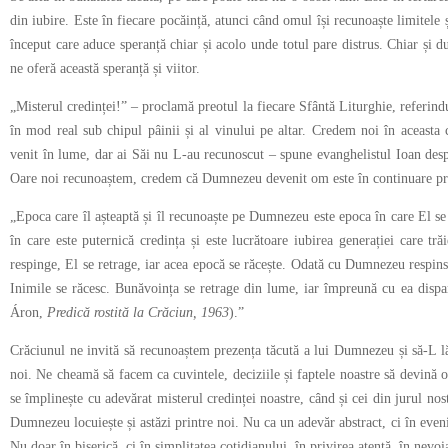
din iubire. Este în fiecare pocăință, atunci când omul își recunoaște limitele 
început care aduce speranță chiar și acolo unde totul pare distrus. Chiar și du
ne oferă această speranță și viitor.
„Misterul credinței!” – proclamă preotul la fiecare Sfântă Liturghie, referindu
în mod real sub chipul pâinii și al vinului pe altar. Credem noi în aceasta
venit în lume, dar ai Săi nu L-au recunoscut – spune evanghelistul Ioan despr
Oare noi recunoaștem, credem că Dumnezeu devenit om este în continuare pr
„Epoca care îl așteaptă și îl recunoaște pe Dumnezeu este epoca în care El s
în care este puternică credința și este lucrătoare iubirea generației care tră
respinge, El se retrage, iar acea epocă se răcește. Odată cu Dumnezeu respins 
Inimile se răcesc. Bunăvoința se retrage din lume, iar împreună cu ea dispar
Áron,
Predică rostită la Crăciun, 1963
).”
Crăciunul ne invită să recunoaștem prezența tăcută a lui Dumnezeu și să-L l
noi. Ne cheamă să facem ca cuvintele, deciziile și faptele noastre să devină o 
se împlinește cu adevărat misterul credinței noastre, când și cei din jurul nos
Dumnezeu locuiește și astăzi printre noi. Nu ca un adevăr abstract, ci în eveni
Nu doar în biserică, ci în simplitatea cotidianului, în privirea atentă, în nevoi