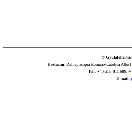
© Gyulafehérvár
Postacím:
Arhiepiscopia Romano-Catolică Alba Iu
Tel.:
+40-258-811.689, +
E-mail: