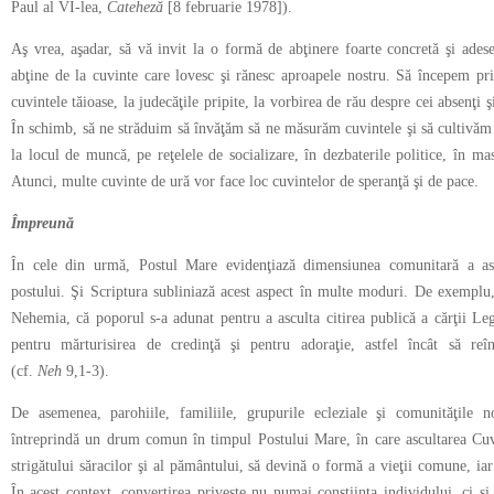
Paul al VI-lea,
Cateheză
[8 februarie 1978]).
Aş vrea, aşadar, să vă invit la o formă de abţinere foarte concretă şi ades
abţine de la cuvinte care lovesc şi rănesc aproapele nostru. Să începem pr
cuvintele tăioase, la judecăţile pripite, la vorbirea de rău despre cei absenţi ş
În schimb, să ne străduim să învăţăm să ne măsurăm cuvintele şi să cultivăm b
la locul de muncă, pe reţelele de socializare, în dezbaterile politice, în ma
Atunci, multe cuvinte de ură vor face loc cuvintelor de speranţă şi de pace.
Împreună
În cele din urmă, Postul Mare evidenţiază dimensiunea comunitară a ascu
postului. Şi Scriptura subliniază acest aspect în multe moduri. De exemplu, 
Nehemia, că poporul s-a adunat pentru a asculta citirea publică a cărţii Legi
pentru mărturisirea de credinţă şi pentru adoraţie, astfel încât să r
(cf.
Neh
9,1-3).
De asemenea, parohiile, familiile, grupurile ecleziale şi comunităţile n
întreprindă un drum comun în timpul Postului Mare, în care ascultarea Cu
strigătului săracilor şi al pământului, să devină o formă a vieţii comune, iar 
În acest context, convertirea priveşte nu numai conştiinţa individului, ci şi st