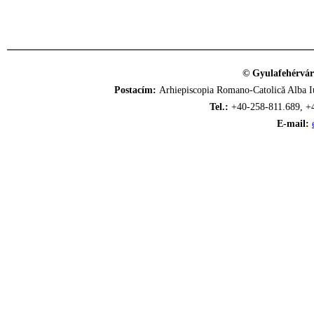
© Gyulafehérvár
Postacím:
Arhiepiscopia Romano-Catolică Alba Iu
Tel.:
+40-258-811.689, +
E-mail: