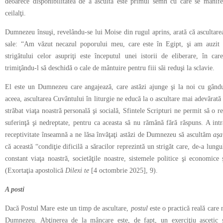
deoarece disponibilitatea de a asculta este primul semn cu care se manifes
ceilalţi.
Dumnezeu însuşi, revelându-se lui Moise din rugul aprins, arată că ascultarea e
sale: “Am văzut necazul poporului meu, care este în Egipt, şi am auzit s
strigătului celor asupriţi este începutul unei istorii de eliberare, în 
trimiţându-l să deschidă o cale de mântuire pentru fiii săi reduşi la sclavie.
El este un Dumnezeu care angajează, care astăzi ajunge şi la noi cu gându
aceea, ascultarea Cuvântului în liturgie ne educă la o ascultare mai adevărată a
străbat viaţa noastră personală şi socială, Sfintele Scripturi ne permit să o 
suferinţă şi nedreptate, pentru ca aceasta să nu rămână fără răspuns. A intr
receptivitate înseamnă a ne lăsa învăţaţi astăzi de Dumnezeu să ascultăm
aş
că această “condiţie dificilă a săracilor reprezintă un strigăt care, de-a lung
constant viaţa noastră, societăţile noastre, sistemele politice şi economice
(Exortaţia apostolică
Dilexi te
[4 octombrie 2025], 9).
A posti
Dacă Postul Mare este un timp de ascultare,
postul
este o practică reală care
Dumnezeu. Abţinerea de la mâncare este, de fapt, un exerciţiu ascetic s