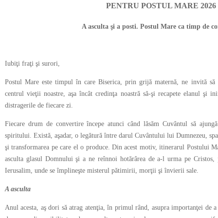
PENTRU POSTUL MARE 2026
A asculta şi a posti. Postul Mare ca timp de co
Iubiţi fraţi şi surori,
Postul Mare este timpul în care Biserica, prin grijă maternă, ne invită 
centrul vieţii noastre, aşa încât credinţa noastră să-şi recapete elanul şi in
distragerile de fiecare zi.
Fiecare drum de convertire începe atunci când lăsăm Cuvântul să ajungă 
spiritului. Există, aşadar, o legătură între darul Cuvântului lui Dumnezeu, spaţ
şi transformarea pe care el o produce. Din acest motiv, itinerarul Postului 
asculta glasul Domnului şi a ne reînnoi hotărârea de a-l urma pe Cristos, 
Ierusalim, unde se împlineşte misterul pătimirii, morţii şi învierii sale.
A asculta
Anul acesta, aş dori să atrag atenţia, în primul rând, asupra importanţei de 