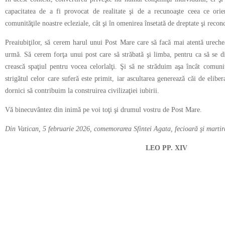
capacitatea de a fi provocat de realitate şi de a recunoaşte ceea ce orie
comunităţile noastre ecleziale, cât şi în omenirea însetată de dreptate şi reconc
Preaiubiţilor, să cerem harul unui Post Mare care să facă mai atentă urech
urmă. Să cerem forţa unui post care să străbată şi limba, pentru ca să se d
crească spaţiul pentru vocea celorlalţi. Şi să ne străduim aşa încât comuni
strigătul celor care suferă este primit, iar ascultarea generează căi de elibe
dornici să contribuim la construirea civilizaţiei iubirii.
Vă binecuvântez din inimă pe voi toţi şi drumul vostru de Post Mare.
Din Vatican, 5 februarie 2026, comemorarea Sfintei Agata, fecioară şi martir
LEO PP. XIV