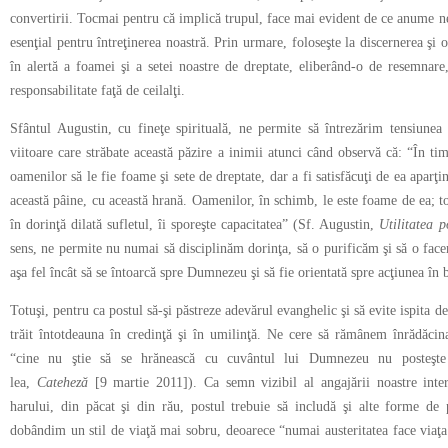
convertirii. Tocmai pentru că implică trupul, face mai evident de ce anume n
esenţial pentru întreţinerea noastră. Prin urmare, foloseşte la discernerea şi 
în alertă a foamei şi a setei noastre de dreptate, eliberând-o de resemnare
responsabilitate faţă de ceilalţi.
Sfântul Augustin, cu fineţe spirituală, ne permite să întrezărim tensiunea
viitoare care străbate această păzire a inimii atunci când observă că: “În tim
oamenilor să le fie foame şi sete de dreptate, dar a fi satisfăcuţi de ea aparţin
această pâine, cu această hrană. Oamenilor, în schimb, le este foame de ea; to
în dorinţă dilată sufletul, îi sporeşte capacitatea” (Sf. Augustin,
Utilitatea p
sens, ne permite nu numai să disciplinăm dorinţa, să o purificăm şi să o face
aşa fel încât să se întoarcă spre Dumnezeu şi să fie orientată spre acţiunea în 
Totuşi, pentru ca postul să-şi păstreze adevărul evanghelic şi să evite ispita d
trăit întotdeauna în credinţă şi în umilinţă. Ne cere să rămânem înrădăc
“cine nu ştie să se hrănească cu cuvântul lui Dumnezeu nu posteşte
lea,
Cateheză
[9 martie 2011]). Ca semn vizibil al angajării noastre inter
harului, din păcat şi din rău, postul trebuie să includă şi alte forme de
dobândim un stil de viaţă mai sobru, deoarece “numai austeritatea face viaţa 