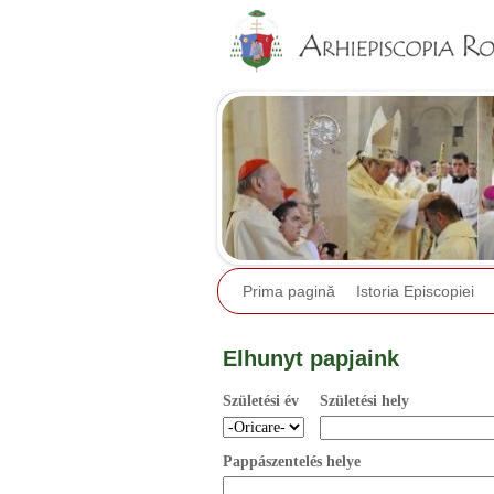
Prima pagină
Istoria Episcopiei
Elhunyt papjaink
Születési év
Születési hely
Pappászentelés helye