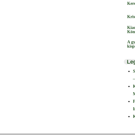
Ker
Kris
Kia
Kön
A gy
kis
Le
–
F
I
K