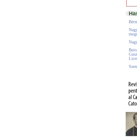
Ha
Bérm
Nagy
megú
Nagy
Beir
Gusz
Líc
Szen