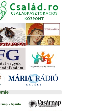
emle
árnap - Ajánló