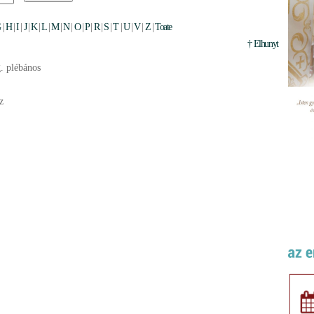
G
|
H
|
I
|
J
|
K
|
L
|
M
|
N
|
O
|
P
|
R
|
S
|
T
|
U
|
V
|
Z
|
Toate
† Elhunyt
. plébános
z