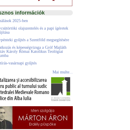
sznos információk
álások 2025-ben
csütörtöki olajszentelés és a papi ígéretek
jítása
pénteki gyűjtés a Szentföld megsegítésére
atkozás és képességvizsga a Gróf Majláth
táv Károly Római Katolikus Teológiai
eumba
tírás-vasárnapi gyűjtés
Mai multe...