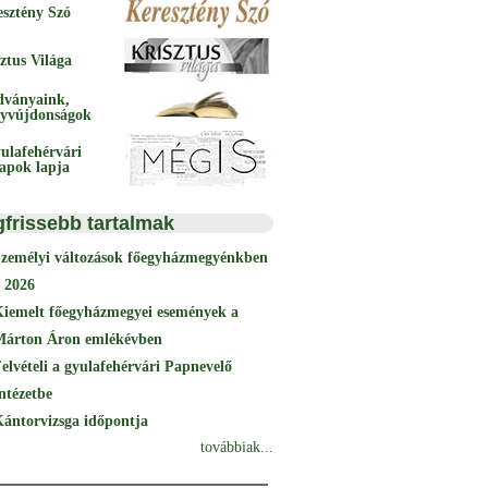
esztény Szó
ztus Világa
dványaink,
yvújdonságok
ulafehérvári
papok lapja
gfrissebb tartalmak
Személyi változások főegyházmegyénkben
 2026
Kiemelt főegyházmegyei események a
Márton Áron emlékévben
elvételi a gyulafehérvári Papnevelő
ntézetbe
ántorvizsga időpontja
továbbiak...