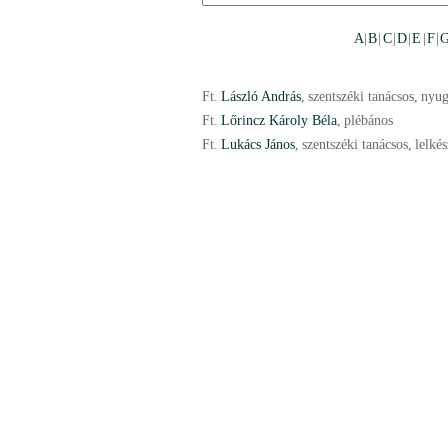
A
|
B
|
C
|
D
|
E
|
F
|
Ft.
László András
,
szentszéki tanácsos
,
nyug
Ft.
Lőrincz Károly Béla
,
plébános
Ft.
Lukács János
,
szentszéki tanácsos
,
lelkés