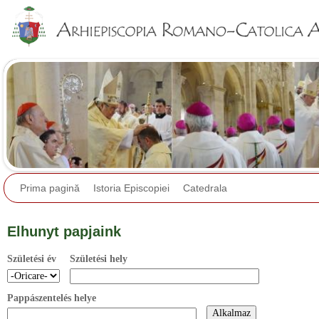
Jump to navigation
Prima pagină
Istoria Episcopiei
Catedrala
Elhunyt papjaink
Születési év
Születési hely
Pappászentelés helye