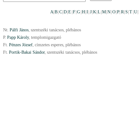
A
|
B
|
C
|
D
|
E
|
F
|
G
|
H
|
I
|
J
|
K
|
L
|
M
|
N
|
O
|
P
|
R
|
S
|
T
|
U
|
Nt.
Pálfi János
,
szentszéki tanácsos
,
plébános
P.
Papp Károly
,
templomigazgató
Ft.
Pénzes József
,
címzetes esperes
,
plébános
Ft.
Portik-Bakai Sándor
,
szentszéki tanácsos
,
plébános