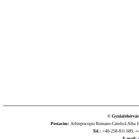
© Gyulafehérvár
Postacím:
Arhiepiscopia Romano-Catolică Alba Iu
Tel.:
+40-258-811.689, +
E-mail: