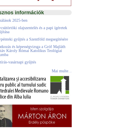
sznos információk
álások 2025-ben
csütörtöki olajszentelés és a papi ígéretek
jítása
pénteki gyűjtés a Szentföld megsegítésére
atkozás és képességvizsga a Gróf Majláth
táv Károly Római Katolikus Teológiai
eumba
tírás-vasárnapi gyűjtés
Mai multe...