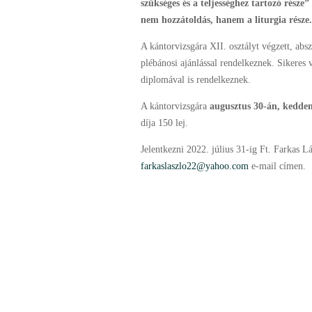
szükséges és a teljességhez tartozó része” 
nem hozzátoldás, hanem a liturgia része.
A kántorvizsgára XII. osztályt végzett, abs
plébánosi ajánlással rendelkeznek. Sikeres v
diplomával is rendelkeznek.
A kántorvizsgára
augusztus 30-án, kedden 
díja 150 lej.
Jelentkezni 2022. július 31-ig Ft. Farkas L
farkaslaszlo22@yahoo.com
e-mail címen.