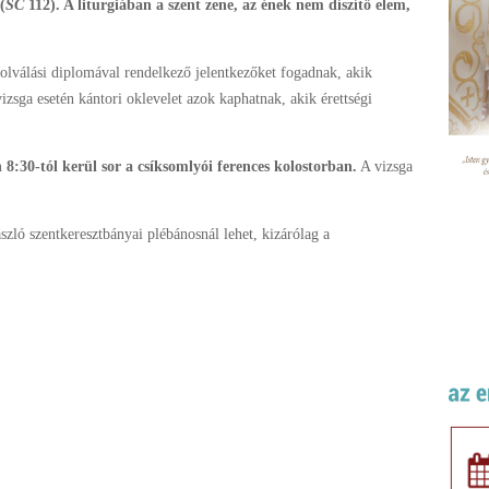
(
SC
112). A liturgiában a szent zene, az ének nem díszítő elem,
zolválási diplomával rendelkező jelentkezőket fogadnak, akik
izsga esetén kántori oklevelet azok kaphatnak, akik érettségi
8:30-tól kerül sor a csíksomlyói ferences kolostorban.
A vizsga
ászló szentkeresztbányai plébánosnál lehet, kizárólag a