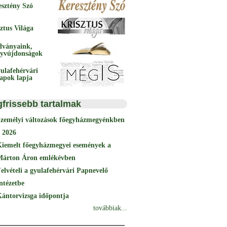
esztény Szó
ztus Világa
dványaink,
yvújdonságok
ulafehérvári
papok lapja
gfrissebb tartalmak
Személyi változások főegyházmegyénkben
 2026
Kiemelt főegyházmegyei események a
Márton Áron emlékévben
elvételi a gyulafehérvári Papnevelő
ntézetbe
ántorvizsga időpontja
továbbiak...