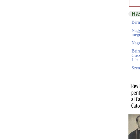
Ha
Bérm
Nagy
megú
Nagy
Beir
Gusz
Líc
Szen