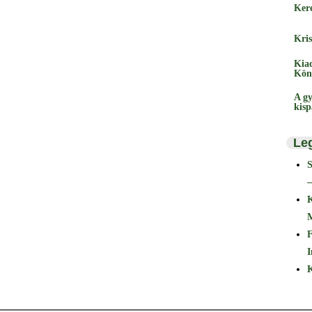
Ker
Kris
Kia
Kön
A gy
kis
Le
–
F
I
K