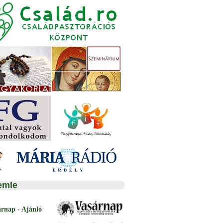
emle
árnap - Ajánló