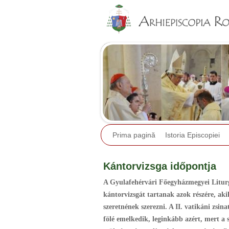
Prima pagină
Istoria Episcopiei
Kántorvizsga időpontja
A Gyulafehérvári Főegyházmegyei Liturgi
kántorvizsgát tartanak azok részére, akik
szeretnének szerezni. A II. vatikáni zsi
fölé emelkedik, leginkább azért, mert a 