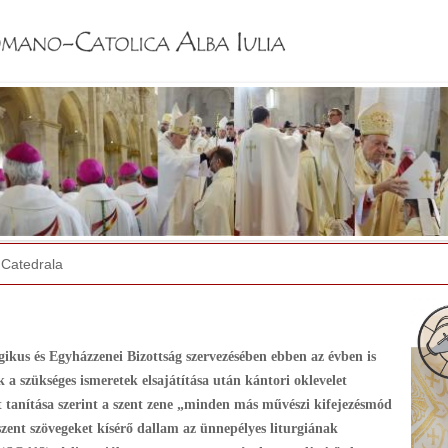
Jump to navigation
Catedrala
kus és Egyházzenei Bizottság szervezésében ebben az évben is
 a szükséges ismeretek elsajátítása után kántori oklevelet
nat tanítása szerint a szent zene „minden más művészi kifejezésmód
szent szövegeket kísérő dallam az ünnepélyes liturgiának