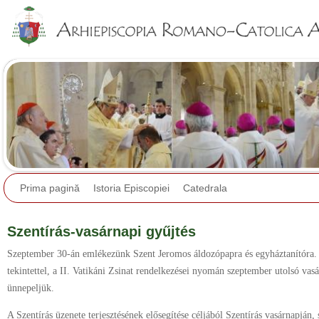
Jump to navigation
Prima pagină
Istoria Episcopiei
Catedrala
Szentírás-vasárnapi gyűjtés
Szeptember 30-án emlékezünk Szent Jeromos áldozópapra és egyháztanítóra. A
tekintettel, a II. Vatikáni Zsinat rendelkezései nyomán szeptember utolsó vas
ünnepeljük.
A Szentírás üzenete terjesztésének elősegítése céljából Szentírás vasárnapján