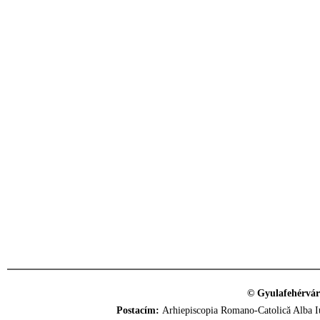
© Gyulafehérvár
Postacím:
Arhiepiscopia Romano-Catolică Alba Iu