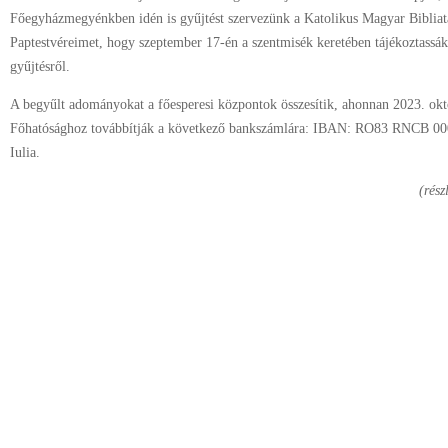
Főegyházmegyénkben idén is gyűjtést szervezünk a Katolikus Magyar Biblia
Paptestvéreimet, hogy szeptember 17-én a szentmisék keretében tájékoztassá
gyűjtésről.
A begyűlt adományokat a főesperesi központok összesítik, ahonnan 2023. ok
Főhatósághoz továbbítják a következő bankszámlára: IBAN: RO83 RNCB 0
Iulia.
(rész