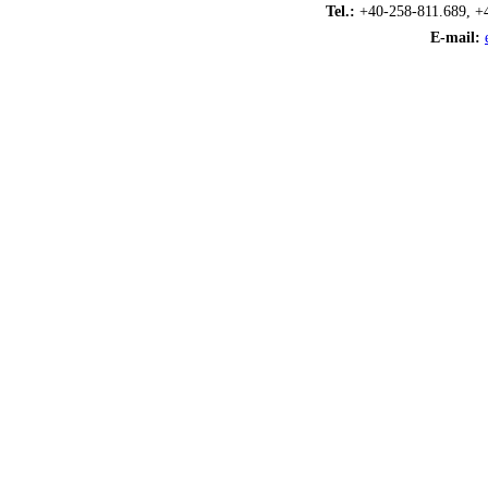
Tel.:
+40-258-811.689, +
E-mail: