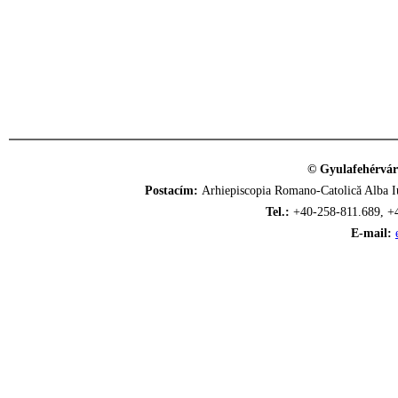
© Gyulafehérvár
Postacím:
Arhiepiscopia Romano-Catolică Alba Iu
Tel.:
+40-258-811.689, +
E-mail: