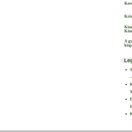
Ker
Kris
Kia
Kön
A gy
kis
Le
–
F
I
K