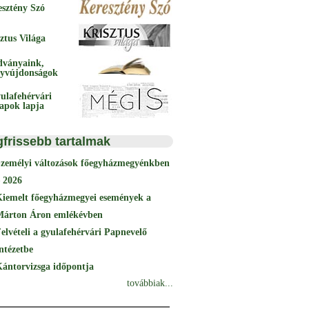
esztény Szó
ztus Világa
dványaink,
yvújdonságok
ulafehérvári
papok lapja
gfrissebb tartalmak
Személyi változások főegyházmegyénkben
 2026
Kiemelt főegyházmegyei események a
Márton Áron emlékévben
elvételi a gyulafehérvári Papnevelő
ntézetbe
ántorvizsga időpontja
továbbiak...