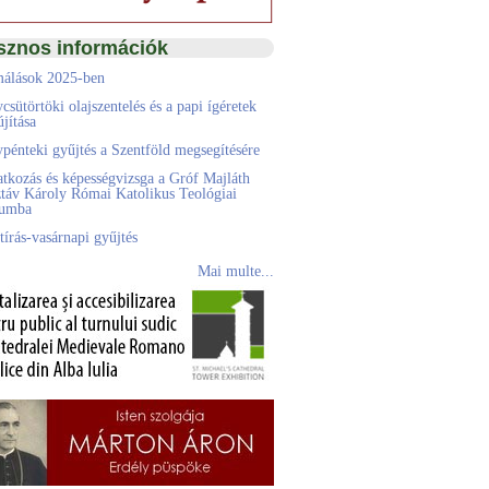
sznos információk
álások 2025-ben
csütörtöki olajszentelés és a papi ígéretek
jítása
pénteki gyűjtés a Szentföld megsegítésére
atkozás és képességvizsga a Gróf Majláth
táv Károly Római Katolikus Teológiai
eumba
tírás-vasárnapi gyűjtés
Mai multe...