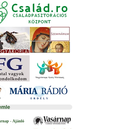
emle
árnap - Ajánló