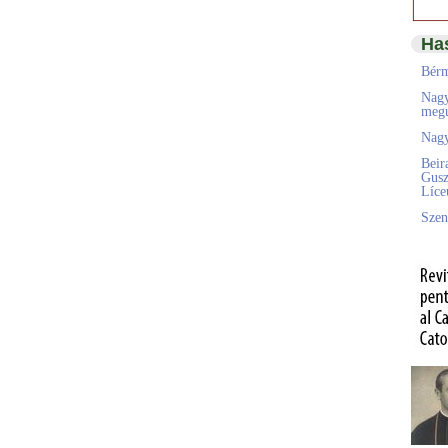
Ha
Bérm
Nagy
megú
Nagy
Beir
Gusz
Líc
Szen