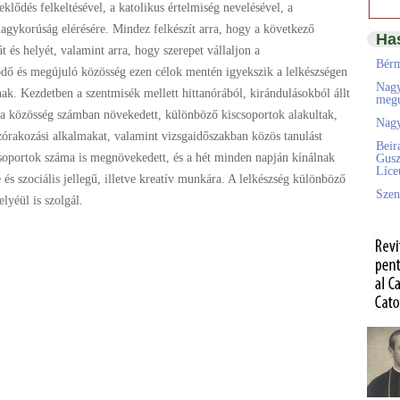
eklődés felkeltésével, a katolikus értelmiség nevelésével, a
 nagykorúság elérésére. Mindez felkészít arra, hogy a következő
Ha
t és helyét, valamint arra, hogy szerepet vállaljon a
Bérm
ődő és megújuló közösség ezen célok mentén igyekszik a lelkészségen
Nagy
ak. Kezdetben a szentmisék mellett hittanórából, kirándulásokból állt
megú
 a közösség számban növekedett, különböző kiscsoportok alakultak,
Nagy
órakozási alkalmakat, valamint vizsgaidőszakban közös tanulást
Beir
csoportok száma is megnövekedett, és a hét minden napján kínálnak
Gusz
Líc
 és szociális jellegű, illetve kreatív munkára. A lelkészség különböző
Szen
lyéül is szolgál.