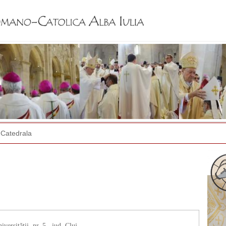
Jump to navigation
Catedrala
ersității, nr. 5., jud. Cluj