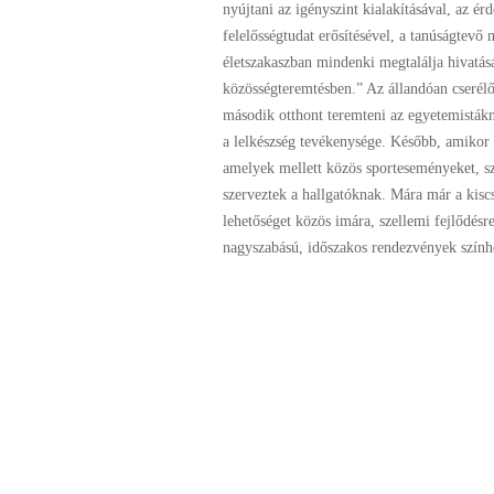
nyújtani az igényszint kialakításával, az érd
felelősségtudat erősítésével, a tanúságtevő
életszakaszban mindenki megtalálja hivatásá
közösségteremtésben.” Az állandóan cserél
második otthont teremteni az egyetemistákn
a lelkészség tevékenysége. Később, amikor
amelyek mellett közös sporteseményeket, sz
szerveztek a hallgatóknak. Mára már a kis
lehetőséget közös imára, szellemi fejlődésre
nagyszabású, időszakos rendezvények színhe