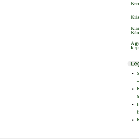
Ker
Kris
Kia
Kön
A gy
kis
Le
–
F
I
K