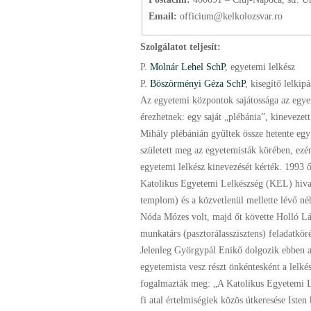
Email:
officium@kelkolozsvar.ro
Szolgálatot teljesít:
P.
Molnár Lehel SchP
, egyetemi lelkész
P.
Böszörményi Géza SchP
, kisegítő lelkipá
Az egyetemi központok sajátossága az egye
érezhetnek: egy saját „plébánia”, kinevezet
Mihály plébánián gyűltek össze hetente egy
született meg az egyetemisták körében, ezé
egyetemi lelkész kinevezését kérték. 1993 ős
Katolikus Egyetemi Lelkészség (KEL) hivat
templom) és a közvetlenül mellette lévő néh
Nóda Mózes volt, majd őt követte Holló Lás
munkatárs (pasztorálasszisztens) feladatkö
Jelenleg Györgypál Enikő dolgozik ebben a 
egyetemista vesz részt önkéntesként a lelk
fogalmazták meg: „A Katolikus Egyetemi Lel
fi atal értelmiségiek közös útkeresése Isten