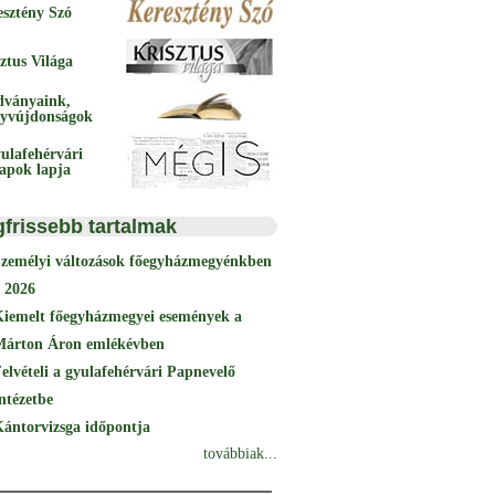
esztény Szó
ztus Világa
dványaink,
yvújdonságok
ulafehérvári
papok lapja
gfrissebb tartalmak
Személyi változások főegyházmegyénkben
 2026
Kiemelt főegyházmegyei események a
Márton Áron emlékévben
elvételi a gyulafehérvári Papnevelő
ntézetbe
ántorvizsga időpontja
továbbiak...