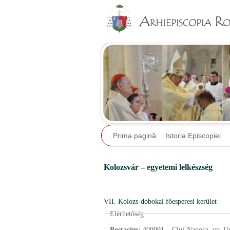
Prima pagină
Istoria Episcopiei
Kolozsvár – egyetemi lelkészség
VII. Kolozs-dobokai főesperesi kerület
Elérhetőség
Postacím:
400091 – Cluj-Napoca, str. Univ