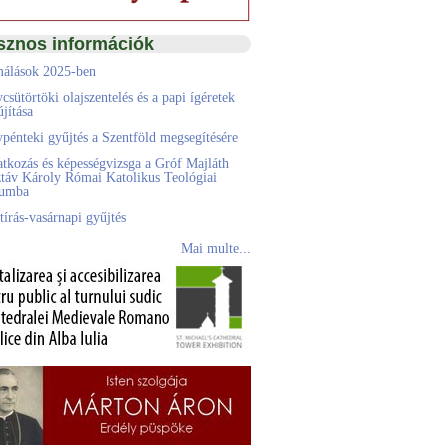
sznos információk
álások 2025-ben
csütörtöki olajszentelés és a papi ígéretek
jítása
pénteki gyűjtés a Szentföld megsegítésére
atkozás és képességvizsga a Gróf Majláth
táv Károly Római Katolikus Teológiai
eumba
tírás-vasárnapi gyűjtés
Mai multe...