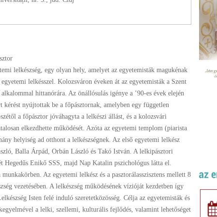
sztor
temi lelkészség, egy olyan hely, amelyet az egyetemisták magukénak
t egyetemi lelkésszel. Kolozsváron éveken át az egyetemisták a Szent
 alkalommal hittanórára. Az önállósulás igénye a ’90-es évek elején
rt kérést nyújtottak be a főpásztornak, amelyben egy független
zétől a főpásztor jóváhagyta a lelkészi állást, és a kolozsvári
alosan elkezdhette működését. Azóta az egyetemi templom (piarista
ány helyiség ad otthont a lelkészségnek. Az első egyetemi lelkész
zló, Balla Árpád, Orbán László és Takó István. A lelkipásztori
rét Hegedűs Enikő SSS, majd Nap Katalin pszichológus látta el.
munkakörben. Az egyetemi lelkész és a pasztorálasszisztens mellett 8
észség vezetésében. A lelkészség működésének vízióját kezdetben így
készség Isten felé induló szeretetközösség. Célja az egyetemisták és
 kegyelmével a lelki, szellemi, kulturális fejlődés, valamint lehetőséget