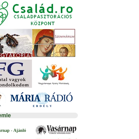
emle
árnap - Ajánló