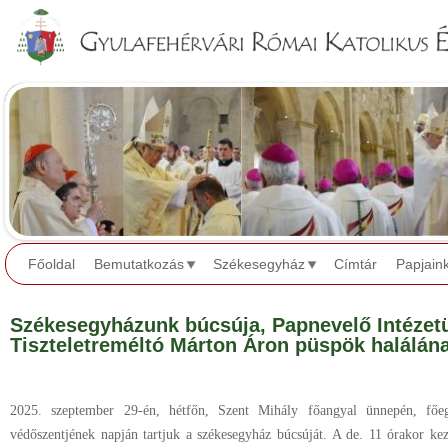
Jump to navigation
Főoldal
Bemutatkozás
Székesegyház
Címtár
Papjain
Székesegyházunk búcsúja, Papnevelő Intézetü
Tiszteletreméltó Márton Áron püspök halálána
2025. szeptember 29-én, hétfőn, Szent Mihály főangyal ünnepén, főe
védőszentjének napján tartjuk a székesegyház búcsúját. A de. 11 órakor kez