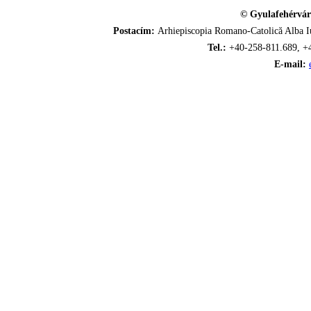
© Gyulafehérvár
Postacím:
Arhiepiscopia Romano-Catolică Alba Iu
Tel.:
+40-258-811.689, +
E-mail: