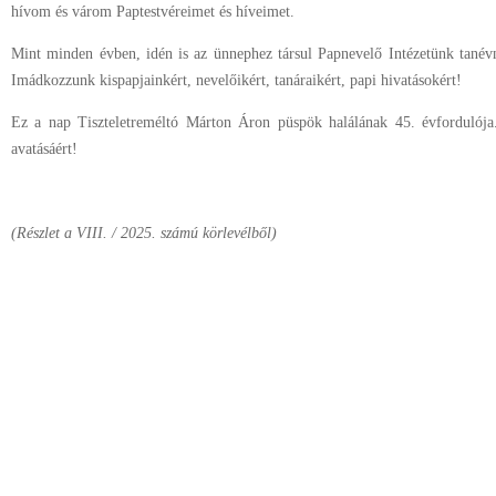
hívom és várom Paptestvéreimet és híveimet.
Mint minden évben, idén is az ünnephez társul Papnevelő Intézetünk tanév
Imádkozzunk kispapjainkért, nevelőikért, tanáraikért, papi hivatásokért!
Ez a nap Tiszteletreméltó Márton Áron püspök halálának 45. évfordulója
avatásáért!
(Részlet a VIII. / 2025. számú körlevélből)