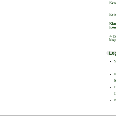
Ker
Kris
Kia
Kön
A gy
kis
Le
–
F
I
K