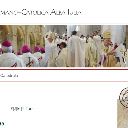
Jump to navigation
Catedrala
F
|
J
|
M
|
P
|
Toate
dő