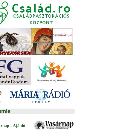
emle
árnap - Ajánló