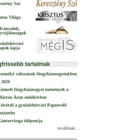
esztény Szó
ztus Világa
dványaink,
yvújdonságok
ulafehérvári
papok lapja
gfrissebb tartalmak
Személyi változások főegyházmegyénkben
 2026
Kiemelt főegyházmegyei események a
Márton Áron emlékévben
elvételi a gyulafehérvári Papnevelő
ntézetbe
ántorvizsga időpontja
továbbiak...