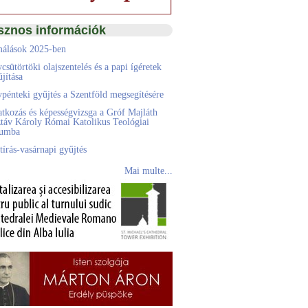
sznos információk
álások 2025-ben
csütörtöki olajszentelés és a papi ígéretek
jítása
pénteki gyűjtés a Szentföld megsegítésére
atkozás és képességvizsga a Gróf Majláth
táv Károly Római Katolikus Teológiai
eumba
tírás-vasárnapi gyűjtés
Mai multe...