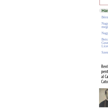
Ha
Bérm
Nagy
megú
Nagy
Beir
Gusz
Líc
Szen