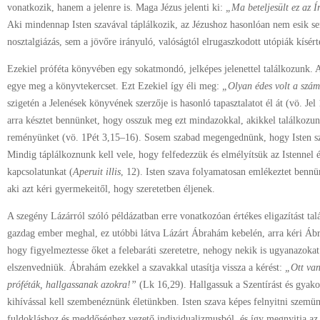
vonatkozik, hanem a jelenre is. Maga Jézus jelenti ki:
„Ma beteljesült ez az Í
Aki mindennap Isten szavával táplálkozik, az Jézushoz hasonlóan nem esik s
nosztalgiázás, sem a jövőre irányuló, valóságtól elrugaszkodott utópiák kísért
Ezekiel próféta könyvében egy sokatmondó, jelképes jelenettel találkozunk. Az
egye meg a könyvtekercset. Ezt Ezekiel így éli meg:
„Olyan édes volt a szá
szigetén a Jelenések könyvének szerzője is hasonló tapasztalatot él át (vö. Jel
arra késztet bennünket, hogy osszuk meg ezt mindazokkal, akikkel találkozunk
reményünket (vö. 1Pét 3,15–16). Sosem szabad megengednünk, hogy Isten s
Mindig táplálkoznunk kell vele, hogy felfedezzük és elmélyítsük az Istennel é
kapcsolatunkat (
Aperuit illis
, 12). Isten szava folyamatosan emlékeztet bennün
aki azt kéri gyermekeitől, hogy szeretetben éljenek.
A szegény Lázárról szóló példázatban erre vonatkozóan értékes eligazítást ta
gazdag ember meghal, ez utóbbi látva Lázárt Ábrahám kebelén, arra kéri Ábra
hogy figyelmeztesse őket a felebaráti szeretetre, nehogy nekik is ugyanazokat
elszenvedniük. Ábrahám ezekkel a szavakkal utasítja vissza a kérést:
„Ott van
próféták, hallgassanak azokra!”
(Lk 16,29). Hallgassuk a Szentírást és gyako
kihívással kell szembenéznünk életünkben. Isten szava képes felnyitni szemü
fuldokláshoz és meddőséghez vezető individualizmusból, és így megnyitja az ut