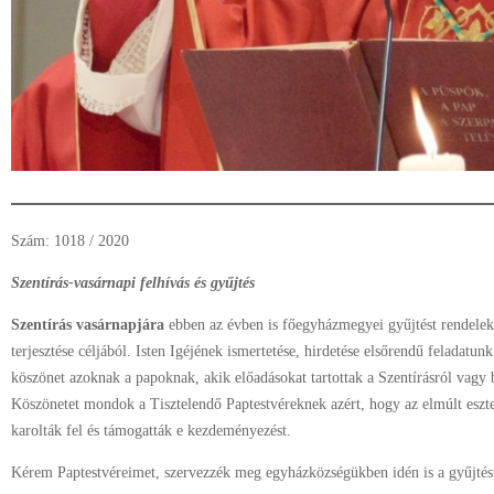
Szám: 1018 / 2020
Szentírás-vasárnapi felhívás és gyűjtés
Szentírás vasárnapjára
ebben az évben is főegyházmegyei gyűjtést rendelek 
terjesztése céljából. Isten Igéjének ismertetése, hirdetése elsőrendű feladatun
köszönet azoknak a papoknak, akik előadásokat tartottak a Szentírásról vagy 
Köszönetet mondok a Tisztelendő Paptestvéreknek azért, hogy az elmúlt eszte
karolták fel és támogatták e kezdeményezést.
Kérem Paptestvéreimet, szervezzék meg egyházközségükben idén is a gyűjtés