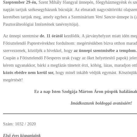
Szeptember 29-én,
Szent Mihály főangyal ünnepén, főegyházmegyénk és sz
napján tartjuk székesegyházunk búcsúját. Az elmaradt nagycsütörtöki olajszent
keretében tartjuk meg, amely egyben a Szeminárium
Veni Sancte-
ünnepe is (
Pasztorálteológiai Intézetének tanévnyitója).
Az ünnepi szentmise
de. 11 órától
kezdődik. A járványhelyzet miatt idén megh
Főtisztelendő Paptestvérekhez fordulnom: megértésükben bízva otthon marad
szervezzenek, közöljék a hívekkel, hogy
az ünnepi szentmisébe a templom.
Csupán a Főtisztelendő Főesperes urak (vagy az őket helyettesítő papok) jelen
kérem ugyanakkor, bárki a megfázás tüneteit érzi, köhög, lázas, maradjon ot
közös ebédre nem kerül sor,
hogy minél inkább védjük egymást. Köszönjük 
megértését!
Ez a nap Isten Szolgája Márton Áron püspök halálának
Imádkozzunk boldoggá avatásáért!
Szám: 1032 / 2020
Első éves kispapjaink