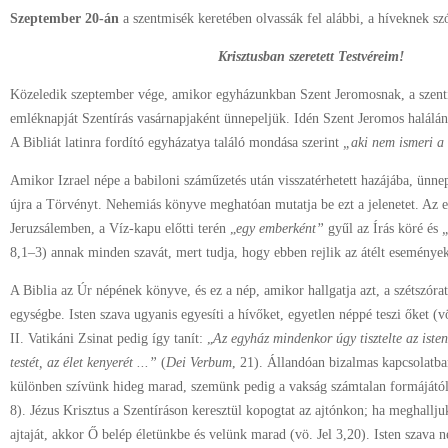
Szeptember 20-án
a szentmisék keretében olvassák fel alábbi, a híveknek sz
Krisztusban szeretett Testvéreim!
Közeledik szeptember vége, amikor egyházunkban Szent Jeromosnak, a szent
emléknapját Szentírás vasárnapjaként ünnepeljük. Idén Szent Jeromos halálá
A Bibliát latinra fordító egyházatya találó mondása szerint
„aki nem ismeri a 
Amikor Izrael népe a babiloni száműzetés után visszatérhetett hazájába, ünnep
újra a Törvényt. Nehemiás könyve meghatóan mutatja be ezt a jelenetet. Az e
Jeruzsálemben, a Víz-kapu előtti terén „
egy emberként”
gyűl az Írás köré és
„
8,1–3) annak minden szavát, mert tudja, hogy ebben rejlik az átélt eseménye
A Biblia az Úr népének könyve, és ez a nép, amikor hallgatja azt, a szétszórat
egységbe. Isten szava ugyanis egyesíti a hívőket, egyetlen néppé teszi őket (
II. Vatikáni Zsinat pedig így tanít: „
Az egyház mindenkor úgy tisztelte az iste
testét, az élet kenyerét ...”
(
Dei Verbum
, 21). Állandóan bizalmas kapcsolatban
különben szívünk hideg marad, szemünk pedig a vakság számtalan formájától
8). Jézus Krisztus a Szentíráson keresztül kopogtat az ajtónkon; ha meghallju
ajtaját, akkor Ő belép életünkbe és velünk marad (vö. Jel 3,20). Isten szava 