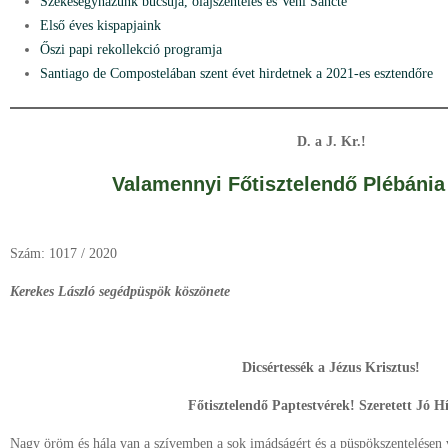
Székesegyházunk búcsúja, olajszentelés és Veni Sancte
Első éves kispapjaink
Őszi papi rekollekció programja
Santiago de Compostelában szent évet hirdetnek a 2021-es esztendőre
D. a J. Kr.!
Valamennyi Főtisztelendő Plébánia
Szám: 1017 / 2020
Kerekes László segédpüspök köszönete
Dicsértessék a Jézus Krisztus!
Főtisztelendő Paptestvérek! Szeretett Jó H
Nagy öröm és hála van a szívemben a sok imádságért és a püspökszentelésen v