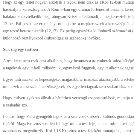
Hogy az egy testet hogyan alkotják a tagok, nem csak az 1Kor 12-ben mutatj
használja a keresztséghez. A Róm 6-ban egy drámai történésről beszél a kere
halálára keresztelkedik meg: ahogyan Krisztus feltámadt, a megkeresztelt is 
12-ben Pál „csak” az eredményt mutatja be: a megkeresztelt a keresztség által, 
egy testté keresztelkedik (12,13). Ez pedig egyesíti a különböző származású 
különböző osztályokból (rabszolgák és szabadok) jövőket.
Sok tag egy testben
A test képe nem csak arra alkalmas, hogy bemutassa az emberek sokszínűségé
a tagoknak együtt kell működniük, egymástól függnek, együtt alkotnak egésze
Egyes testrészeket és képességeket magasabbra, másokat alacsonyabbra érték
mindezek a test számára szükségesek, és egyetlen tagnak sem szabad elszakadni
Hogy milyen gyakran állnak a háttérben versengő csoportosulások, mutatja a
a szakadás szó.
Fontos, hogy Pál a gyengébb tagok és a szenvedők részére különös gondoskodást
fejéről. Maga Krisztus sem lép fel úgy, mint a test feje, hanem mint a test e
azonban ez megváltozik: Kol 1,18 Krisztust a test fejeként mutatja be, a test 