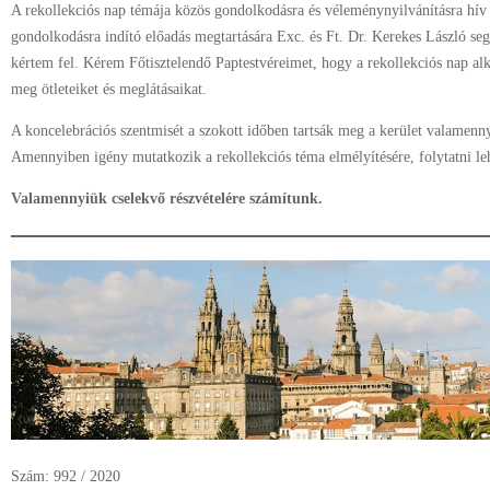
A rekollekciós nap témája közös gondolkodásra és véleménynyilvánításra hí
gondolkodásra indító előadás megtartására Exc. és Ft. Dr. Kerekes László se
kértem fel. Kérem Főtisztelendő Paptestvéreimet, hogy a rekollekciós nap al
meg ötleteiket és meglátásaikat.
A koncelebrációs szentmisét a szokott időben tartsák meg a kerület valamenny
Amennyiben igény mutatkozik a rekollekciós téma elmélyítésére, folytatni lehe
Valamennyiük cselekvő részvételére számítunk.
Szám: 992 / 2020