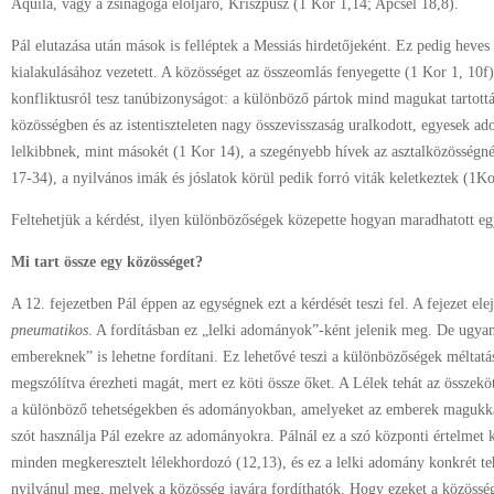
Aquila, vagy a zsinagóga előljáró, Kriszpusz (1 Kor 1,14; Apcsel 18,8).
Pál elutazása után mások is felléptek a Messiás hirdetőjeként. Ez pedig heve
kialakulásához vezetett. A közösséget az összeomlás fenyegette (1 Kor 1, 10f).
konfliktusról tesz tanúbizonyságot: a különböző pártok mind magukat tartott
közösségben és az istentiszteleten nagy összevisszaság uralkodott, egyesek ado
lelkibbnek, mint másokét (1 Kor 14), a szegényebb hívek az asztalközösségné
17-34), a nyilvános imák és jóslatok körül pedik forró viták keletkeztek (1Ko
Feltehetjük a kérdést, ilyen különbözőségek közepette hogyan maradhatott e
Mi tart össze egy közösséget?
A 12. fejezetben Pál éppen az egységnek ezt a kérdését teszi fel. A fejezet ele
pneumatikos
. A fordításban ez „lelki adományok”-ként jelenik meg. De ugyan
embereknek” is lehetne fordítani. Ez lehetővé teszi a különbözőségek méltat
megszólítva érezheti magát, mert ez köti össze őket. A Lélek tehát az összek
a különböző tehetségekben és adományokban, amelyeket az emberek magukka
szót használja Pál ezekre az adományokra. Pálnál ez a szó központi értelmet k
minden megkeresztelt lélekhordozó (12,13), és ez a lelki adomány konkrét t
nyilvánul meg, melyek a közösség javára fordíthatók. Hogy ezeket a közösség 