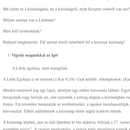
Mit jelent ez a közösségnek, ha a közösségről, mint Krisztus testéről van szó?
Milyen szerepe van a Léleknek?
Mire kell törekednünk?
Befejező
megfontolás:
Pál szerint miről ismerhető fel a krisztusi közösség?
Vigyük magunkkal az Igét
A Lélek egyháza, mint testegyház
A
Lélek
Egyháza
a
mi
testeink
(1 Kor 6,19).
Csak
később:
kőtemplomok.
(Kur
Minden résztvevő kap egy lapot, amelyen egy ember körvonala látható. Egyé
berajzolják vagy beírják azt, ami szerintük a szöveg alapján a közösségben v
fontos. Ezt követően bemutatják az eredményeket, a lapokat összehasonlítják a
körvonallal. Ebből születhetnek a közösségi életet segítő konkrét ötletek.
A közösségi képhez, ami az első lépésben ki lett alakítva, felírjuk a 27. verset
egyenként tagjai”
. A csoport megfontolja, a szöveg mely impulzusai vannak