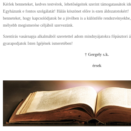
Kérlek benneteket, kedves testvérek, lehetőségeitek szerint támogatassátok i
Egyházunk e fontos szolgálatát! Hálás köszönet előre is ezen áldozatotokért
benneteket, hogy kapcsolódjatok be a jövőben is a különféle rendezvényekbe,
mélyebb megismerése céljából szervezünk.
Szentírás vasárnapja alkalmából szeretettel adom mindnyájatokra főpásztori
gyarapodjatok Isten Igéjének ismeretében!
† Gergely s.k.
érsek