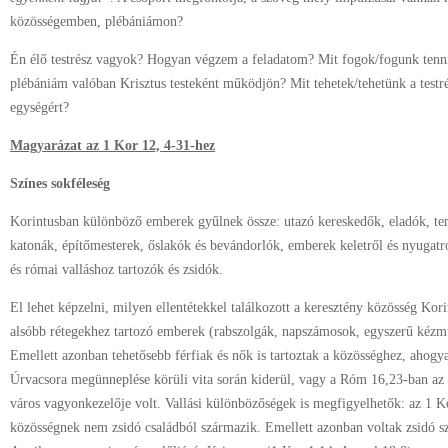
közösségemben, plébániámon?
Én élő testrész vagyok? Hogyan végzem a feladatom? Mit fogok/fogunk tenn
plébániám valóban Krisztus testeként működjön? Mit tehetek/tehetünk a testr
egységért?
Magyarázat az 1 Kor 12, 4-31-hez
Színes sokféleség
Korintusban különböző emberek gyűlnek össze: utazó kereskedők, eladók, ten
katonák, építőmesterek, őslakók és bevándorlók, emberek keletről és nyugatr
és római valláshoz tartozók és zsidók.
El lehet képzelni, milyen ellentétekkel találkozott a keresztény közösség Kor
alsóbb rétegekhez tartozó emberek (rabszolgák, napszámosok, egyszerű kézm
Emellett azonban tehetősebb férfiak és nők is tartoztak a közösséghez, ahogy
Úrvacsora megünneplése körüli vita során kiderül, vagy a Róm 16,23-ban az E
város vagyonkezelője volt. Vallási különbözőségek is megfigyelhetők: az 1 Kor
közösségnek nem zsidó családból származik. Emellett azonban voltak zsidó sz