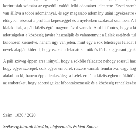
korintusiak számára az egyedüli valódi lelki adományt jelentette. Ezzel sze
van állítva a többi adománnyal, és egy magasabb adomány utáni igyekezetre 
előnyben részesít a prófátai képességgel és a nyelveken szólással szemben. A
kialakultak, a páli közösségtől nagyon távol vannak. Ami itt fontos, hogy a k
adottságokat a közösség javára használják és valamennyit a Lélek erejének tul
különösen kiemelve, hanem úgy van jelen, mint egy a sok lehetséges feladat 
nevek alapján kiderül, hogy ezeket a feladatokat nők és férfiak egyaránt gyak
A páli szöveg éppen arra irányul, hogy a sokféle feladatot nehogy rosszul has
hogy egyes szerepek csak egyes emberek részére vannak fenntartva, vagy hogy
alakuljon ki, hanem épp ellenkezőleg: a Lélek erejét a közösségben működő er
az embereket, hogy adottságaikat kibontakoztassák és a közösség rendelkezés
Szám: 1030 / 2020
Székesegyházunk búcsúja, olajszentelés és Veni Sancte