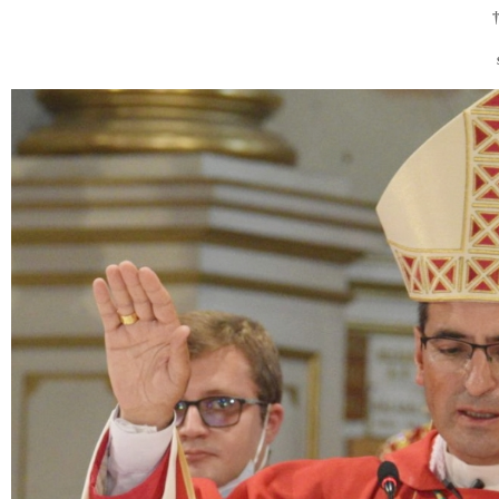
†
segédpüsp