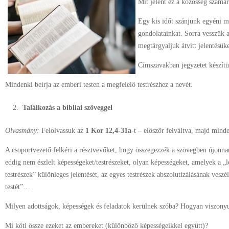
Mit jelent ez a közösség számá
Egy kis időt szánjunk egyéni m
gondolatainkat. Sorra vesszük a 
megtárgyaljuk átvitt jelentésüke
Címszavakban jegyzetet készítü
Mindenki beírja az emberi testen a megfelelő testrészhez a nevét.
Találkozás a bibliai szöveggel
Olvasmány:
Felolvassuk az
1 Kor 12,4-31a
-t – először felváltva, majd mind
A csoportvezető felkéri a résztvevőket, hogy összegezzék a szövegben újonnan
eddig nem észlelt képességeket/testrészeket, olyan képességeket, amelyek a „
testrészek” különleges jelentését, az egyes testrészek abszolutizálásának veszé
testét”…
Milyen adottságok, képességek és feladatok kerülnek szóba? Hogyan viszon
Mi köti össze ezeket az embereket (különböző képességeikkel együtt)?