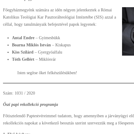
Főegyházmegyénk számára az idén négyen jelentkeztek a Római
Katolikus Teológiai Kar Pasztorálteológiai Intézetébe (SIS) azzal a
céllal, hogy tanulmányaik befejeztével papok legyenek:
Antal Endre
– Gyimesbükk
Boarna Miklós István
– Kiskapus
Kiss Szilárd
– Gyergyóalfalu
Tóth Gellért
– Miklósvár
Isten segítse őket felkészülésükben!
Szám: 1031 / 2020
Őszi papi rekollekció programja
Főtisztelendő Paptestvéreimmel tudatom, hogy amennyiben a járványügyi előír
rekollekciós napokat a következő beosztás szerint szervezzük meg a főespere