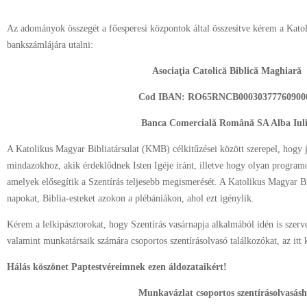
Az adományok összegét a főesperesi központok által összesítve kérem a Katol
bankszámlájára utalni:
Asociaţia Catolică Biblică Maghiară
Cod IBAN: RO65RNCB00030377760900
Banca Comercială Română SA Alba Iul
A Katolikus Magyar Bibliatársulat (KMB) célkitűzései között szerepel, hogy ju
mindazokhoz, akik érdeklődnek Isten Igéje iránt, illetve hogy olyan programo
amelyek elősegítik a Szentírás teljesebb megismerését. A Katolikus Magyar Bib
napokat, Biblia-esteket azokon a plébániákon, ahol ezt igénylik.
Kérem a lelkipásztorokat, hogy Szentírás vasárnapja alkalmából idén is szerv
valamint munkatársaik számára csoportos szentírásolvasó találkozókat, az itt
Hálás köszönet Paptestvéreimnek ezen áldozataikért!
Munkavázlat csoportos szentírásolvasás