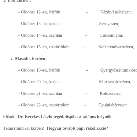
1. Első körben:
– Október 12–én, hétfőn – Kézdivásárhelyen;
– Október 13–án, kedden – Zernyesten;
– Október 14–én, szerdán – Csíksomlyón;
– Október 15–én, csütörtökön – Székelyudvarhelyen;
2. Második körben:
– Október 19–én, hétfőn – Gyergyószentmiklóso
– Október 20–án, kedden – Marosvásárhelyen;
– Október 21–én, szerdán – Kolozsváron;
– Október 22–én, csütörtökön – Gyulafehérváron.
Előadó:
Dr. Kerekes László segédpüspök, általános helynök
Téma (mindkét körben):
Hogyan tovább papi rekollekció?