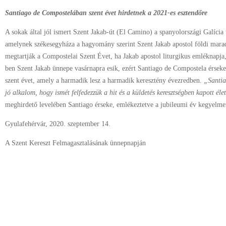
Santiago de Compostelában szent évet hirdetnek a 2021-es esztendőre
A sokak által jól ismert Szent Jakab-út (El Camino) a spanyolországi Galícia
amelynek székesegyháza a hagyomány szerint Szent Jakab apostol földi marad
megtartják a Compostelai Szent Évet, ha Jakab apostol liturgikus emléknapja,
ben Szent Jakab ünnepe vasárnapra esik, ezért Santiago de Compostela érseke
szent évet, amely a harmadik lesz a harmadik keresztény évezredben.
„Santia
jó alkalom, hogy ismét felfedezzük a hit és a küldetés keresztségben kapott élet
meghirdető levelében Santiago érseke, emlékeztetve a jubileumi év kegyelme
Gyulafehérvár, 2020. szeptember 14.
A Szent Kereszt Felmagasztalásának ünnepnapján