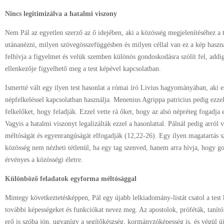
Nincs legitimizálva a hatalmi viszony
Nem Pál az egyetlen szerző az ő idejében, aki a közösség megjelenítéséhez a 
utánanézni, milyen szövegösszefüggésben és milyen céllal van ez a kép hasz
felhívja a figyelmet és velük szemben különös gondoskodásra szólít fel, add
ellenkezője figyelhető meg a test képével kapcsolatban.
Ismertté vált egy ilyen test hasonlat a római író Livius hagyományában, aki ez
népfelkeléssel kapcsolatban használja. Menenius Agrippa patricius pedig ezzel
felkelőket, hogy feladják. Ezzel vette rá őket, hogy az alsó népréteg fogadja 
Vagyis a hatalmi viszonyt legalizálták ezzel a hasonlattal. Pálnál pedig arról 
méltóságát és egyenrangúságát elfogadják (12,22-26). Egy ilyen magatartás sz
közösség nem nézheti tétlenül, ha egy tag szenved, hanem arra hívja, hogy go
érvényes a közösségi életre.
Különböző feladatok egyforma méltósággal
Mintegy következtetésképpen, Pál egy újabb lelkiadomány-listát csatol a test
további képességeket és funkciókat nevez meg. Az apostolok, próféták, tanító
erő is szóba jön, ugyanígy a segítőkészség, kormányzóképesség is, és végül ú