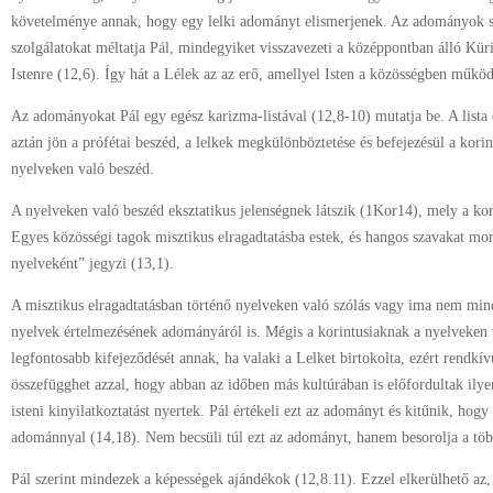
követelménye annak, hogy egy lelki adományt elismerjenek. Az adományok s
szolgálatokat méltatja Pál, mindegyiket visszavezeti a középpontban álló Kü
Istenre (12,6). Így hát a Lélek az az erő, amellyel Isten a közösségben működ
Az adományokat Pál egy egész karizma-listával (12,8-10) mutatja be. A lista el
aztán jön a prófétai beszéd, a lelkek megkülönböztetése és befejezésül a kori
nyelveken való beszéd.
A nyelveken való beszéd eksztatikus jelenségnek látszik (1Kor14), mely a kori
Egyes közösségi tagok misztikus elragadtatásba estek, és hangos szavakat mon
nyelveként” jegyzi (13,1).
A misztikus elragadtatásban történő nyelveken való szólás vagy ima nem mindi
nyelvek értelmezésének adományáról is. Mégis a korintusiaknak a nyelveken v
legfontosabb kifejeződését annak, ha valaki a Lelket birtokolta, ezért rendkí
összefügghet azzal, hogy abban az időben más kultúrában is előfordultak ilye
isteni kinyilatkoztatást nyertek. Pál értékeli ezt az adományt és kitűnik, hogy 
adománnyal (14,18). Nem becsüli túl ezt az adományt, hanem besorolja a tö
Pál szerint mindezek a képességek ajándékok (12,8.11). Ezzel elkerülhető az