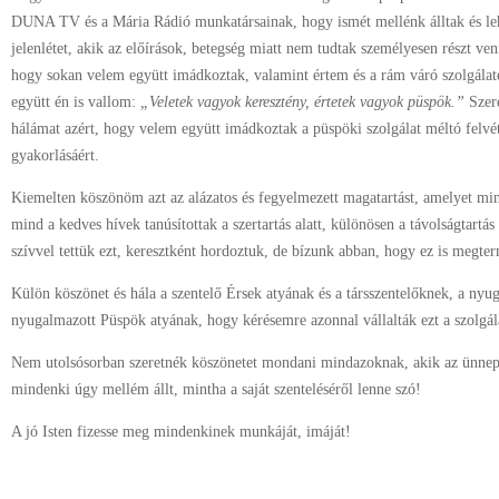
DUNA TV és a Mária Rádió munkatársainak, hogy ismét mellénk álltak és lehe
jelenlétet, akik az előírások, betegség miatt nem tudtak személyesen részt ve
hogy sokan velem együtt imádkoztak, valamint értem és a rám váró szolgálaté
együtt én is vallom:
„Veletek vagyok keresztény, értetek vagyok püspök.”
Szer
hálámat azért, hogy velem együtt imádkoztak a püspöki szolgálat méltó felvéte
gyakorlásáért.
Kiemelten köszönöm azt az alázatos és fegyelmezett magatartást, amelyet min
mind a kedves hívek tanúsítottak a szertartás alatt, különösen a távolságtartá
szívvel tettük ezt, keresztként hordoztuk, de bízunk abban, hogy ez is megte
Külön köszönet és hála a szentelő Érsek atyának és a társszentelőknek, a nyu
nyugalmazott Püspök atyának, hogy kérésemre azonnal vállalták ezt a szolgál
Nem utolsósorban szeretnék köszönetet mondani mindazoknak, akik az ünneps
mindenki úgy mellém állt, mintha a saját szenteléséről lenne szó!
A jó Isten fizesse meg mindenkinek munkáját, imáját!