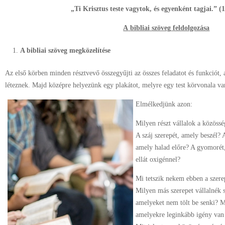
„
Ti
Krisztus
teste
vagytok,
és
egyenként
tagjai.
”
(
A
bibliai
szöveg
feldolgozása
A bibliai szöveg megközelítése
Az első körben minden résztvevő összegyűjti az összes feladatot és funkciót
léteznek. Majd középre helyezünk egy plakátot, melyre egy test körvonala va
Elmélkedjünk azon:
Milyen részt vállalok a közöss
A száj szerepét, amely beszél? 
amely halad előre? A gyomorét
ellát oxigénnel?
Mi tetszik nekem ebben a szer
Milyen más szerepet vállalnék 
amelyeket nem tölt be senki? M
amelyekre leginkább igény van