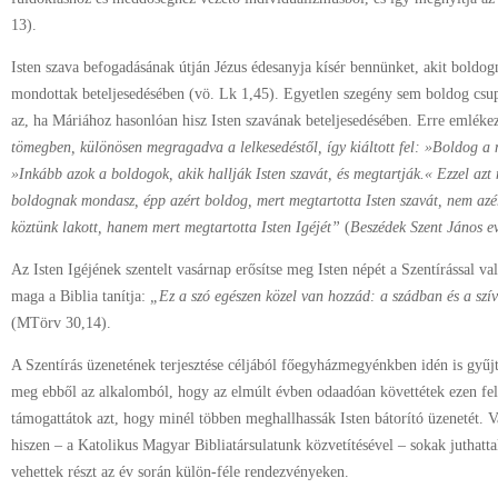
13).
Isten szava befogadásának útján Jézus édesanyja kísér bennünket, akit boldogn
mondottak beteljesedésében (vö. Lk 1,45). Egyetlen szegény sem boldog csup
az, ha Máriához hasonlóan hisz Isten szavának beteljesedésében. Erre emléke
tömegben, különösen megragadva a lelkesedéstől, így kiáltott fel: »Boldog a 
»Inkább azok a boldogok, akik hallják Isten szavát, és megtartják.« Ezzel azt
boldognak mondasz, épp azért boldog, mert megtartotta Isten szavát, nem azért
köztünk lakott, hanem mert megtartotta Isten Igéjét”
(
Beszédek Szent János e
Az Isten Igéjének szentelt vasárnap erősítse meg Isten népét a Szentírással va
maga a Biblia tanítja:
„Ez a szó egészen közel van hozzád: a szádban és a szí
(MTörv 30,14).
A Szentírás üzenetének terjesztése céljából főegyházmegyénkben idén is gyű
meg ebből az alkalomból, hogy az elmúlt évben odaadóan követtétek ezen fel
támogattátok azt, hogy minél többen meghallhassák Isten bátorító üzenetét. Va
hiszen – a Katolikus Magyar Bibliatársulatunk közvetítésével – sokak juthatta
vehettek részt az év során külön-féle rendezvényeken.