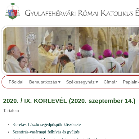
Jump to navigation
Főoldal
Bemutatkozás
Székesegyház
Címtár
Papjain
2020. / IX. KÖRLEVÉL (2020. szeptember 14.)
Tartalom:
Kerekes László segédpüspök köszönete
Szentírás-vasárnapi felhívás és gyűjtés