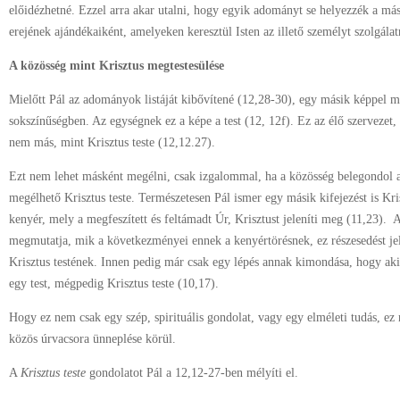
előidézhetné. Ezzel arra akar utalni, hogy egyik adományt se helyezzék a más
erejének ajándékaiként, amelyeken keresztül Isten az illető személyt szolgálat
A közösség mint Krisztus megtestesülése
Mielőtt Pál az adományok listáját kibővítené (12,28-30), egy másik képpel mé
sokszínűségben. Az egységnek ez a képe a test (12, 12f). Ez az élő szervezet,
nem más, mint Krisztus teste (12,12.27).
Ezt nem lehet másként megélni, csak izgalommal, ha a közösség belegondol abb
megélhető Krisztus teste. Természetesen Pál ismer egy másik kifejezést is Kris
kenyér, mely a megfeszített és feltámadt Úr, Krisztust jeleníti meg (11,23).
megmutatja, mik a következményei ennek a kenyértörésnek, ez részesedést jele
Krisztus testének. Innen pedig már csak egy lépés annak kimondása, hogy aki
egy test, mégpedig Krisztus teste (10,17).
Hogy ez nem csak egy szép, spirituális gondolat, vagy egy elméleti tudás, e
közös úrvacsora ünneplése körül.
A
Krisztus teste
gondolatot Pál a 12,12-27-ben mélyíti el.