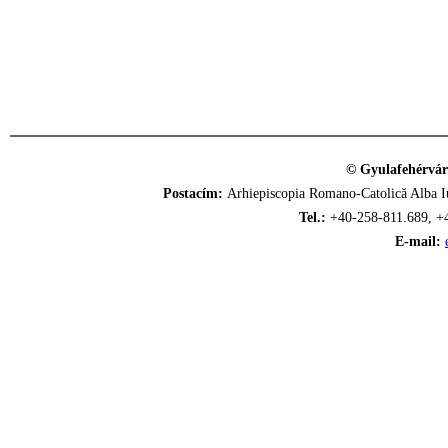
© Gyulafehérvár
Postacím:
Arhiepiscopia Romano-Catolică Alba Iu
Tel.:
+40-258-811.689, +
E-mail: