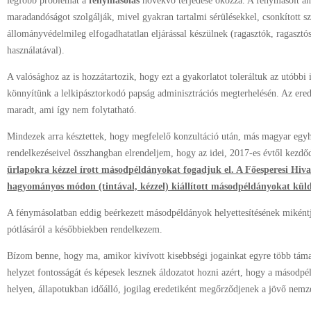
legfőbb problémát a
fénymásolás
növekvő terjedése okozza. A fénymásolt a
maradandóságot szolgálják, mivel gyakran tartalmi sérülésekkel, csonkított 
állományvédelmileg elfogadhatatlan eljárással készülnek (ragasztók, ragasztó
használatával).
A valósághoz az is hozzátartozik, hogy ezt a gyakorlatot toleráltuk az utóbbi
könnyítünk a lelkipásztorkodó papság adminisztrációs megterhelésén. Az eredm
maradt, ami így nem folytatható.
Mindezek arra késztettek, hogy megfelelő konzultáció után, más magyar eg
rendelkezéseivel összhangban elrendeljem, hogy az idei, 2017-es évtől kezdő
űrlapokra kézzel írott másodpéldányokat fogadjuk el. A Főesperesi Hiv
hagyományos módon (tintával, kézzel) kiállított másodpéldányokat kül
A fénymásolatban eddig beérkezett másodpéldányok helyettesítésének mikéntj
pótlásáról a későbbiekben rendelkezem.
Bízom benne, hogy ma, amikor kivívott kisebbségi jogainkat egyre több támad
helyzet fontosságát és képesek lesznek áldozatot hozni azért, hogy a másodp
helyen, állapotukban időálló, jogilag eredetiként megőrződjenek a jövő nem