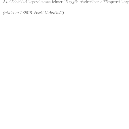
Az előbbiekkel kapcsolatosan felmerülő egyéb részletekben a Főesperesi közpo
(részlet az I./2015. érseki körlevélből)