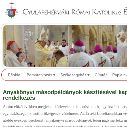
Jump to navigation
Főoldal
Bemutatkozás
Székesegyház
Címtár
Papjain
Anyakönyvi másodpéldányok készítésével ka
rendelkezés
Amint előző években megjelent körleveleink is tanúskodnak, igyekszünk hatv
egyházközségeink írott örökségének védelmére. Az Érseki Levéltárunkban vé
utóbbi években beérkezett anyakönyvi másodpéldányok terén nagymértékű min