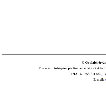
© Gyulafehérvár
Postacím:
Arhiepiscopia Romano-Catolică Alba Iu
Tel.:
+40-258-811.689, +
E-mail: