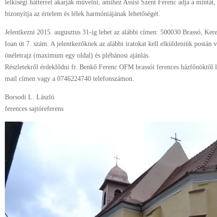
lelkiségi háttérrel akarják művelni, amihez Assisi Szent Ferenc adja a mintát
bizonyítja az értelem és lélek harmóniájának lehetőségét.
Jelentkezni 2015. augusztus 31-ig lehet az alábbi címen: 500030 Brassó, Ker
Ioan út 7. szám. A jelentkezőknek az alábbi iratokat kell elküldeniük postán v
önéletrajz (maximum egy oldal) és plébánosi ajánlás.
Részletekről érdeklődni fr. Benkő Ferenc OFM brassói ferences házfőnöktől 
mail címen vagy a 0746224740 telefonszámon.
Borsodi L. László
ferences sajtóreferens