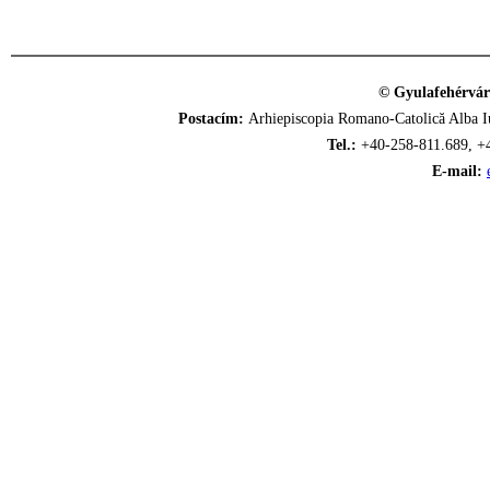
© Gyulafehérvár
Postacím:
Arhiepiscopia Romano-Catolică Alba Iu
Tel.:
+40-258-811.689, +
E-mail: