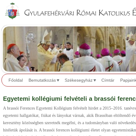
Jump to navigation
Főoldal
Bemutatkozás
Székesegyház
Címtár
Papjain
Egyetemi kollégiumi felvételi a brassói feren
A brassói Ferences Egyetemi Kollégium felvételt hirdet a 2015–2016. tanévre
egyetemi hallgatókat, fiúkat és lányokat várnak, akik Brassóban eltöltendő é
keresztény közösségben szeretnék megélni, és a tudományban való növekedéss
hitéletük ápolását is. A brassói ferences kollégiumi életet olyan egyetemisták