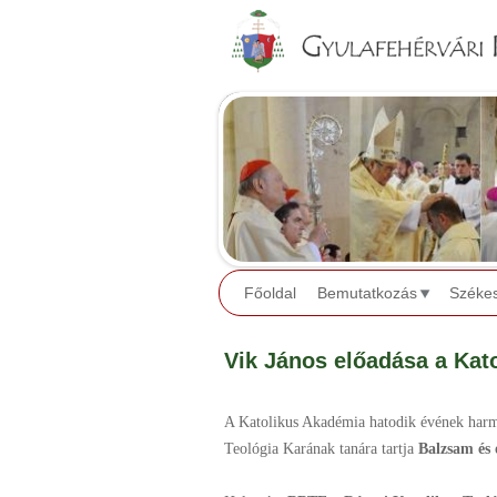
Főoldal
Bemutatkozás
Széke
Vik János előadása a Kat
A Katolikus Akadémia hatodik évének harm
Teológia Karának tanára tartja
Balzsam és o