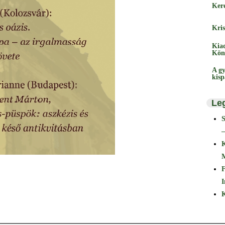
Ker
Kris
Kia
Kön
A gy
kis
Le
–
F
I
K