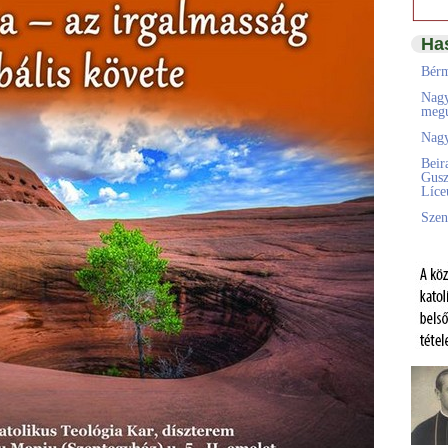
Ha
Bérm
Nagy
megú
Nagy
Beir
Gusz
Líc
Szen