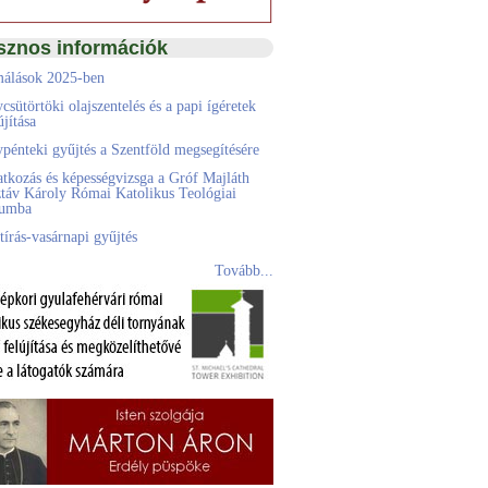
sznos információk
álások 2025-ben
csütörtöki olajszentelés és a papi ígéretek
jítása
pénteki gyűjtés a Szentföld megsegítésére
atkozás és képességvizsga a Gróf Majláth
táv Károly Római Katolikus Teológiai
eumba
tírás-vasárnapi gyűjtés
Tovább...