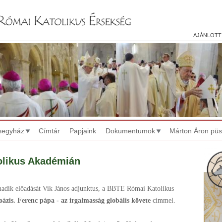
Jump to navigation
ajánlott
segyház
Címtár
Papjaink
Dokumentumok
Márton Áron pü
olikus Akadémián
adik előadását Vik János adjunktus, a BBTE Római Katolikus
ázis. Ferenc pápa - az irgalmasság globális követe
címmel.