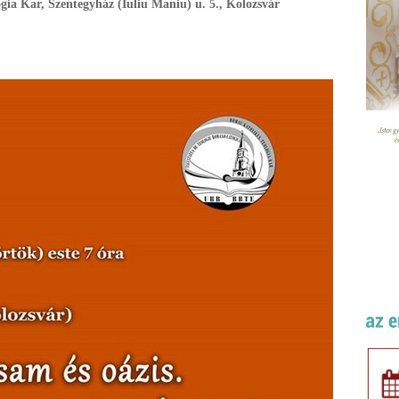
ia Kar, Szentegyház (Iuliu Maniu) u. 5., Kolozsvár