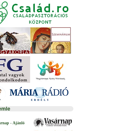
emle
árnap - Ajánló