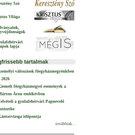
esztény Szó
ztus Világa
dványaink,
yvújdonságok
ulafehérvári
papok lapja
gfrissebb tartalmak
Személyi változások főegyházmegyénkben
 2026
Kiemelt főegyházmegyei események a
Márton Áron emlékévben
elvételi a gyulafehérvári Papnevelő
ntézetbe
ántorvizsga időpontja
továbbiak...